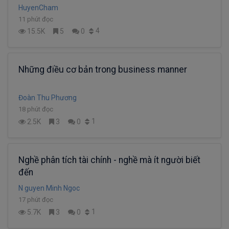
HuyenCham
11 phút đọc
4
15.5K
5
0
Những điều cơ bản trong business manner
Đoàn Thu Phương
18 phút đọc
1
2.5K
3
0
Nghề phân tích tài chính - nghề mà ít người biết
đến
N guyen Minh Ngoc
17 phút đọc
1
5.7K
3
0