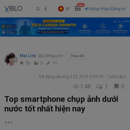
new
VI
Đăng nhập/Đăng ký
Mai Linh
@LinkNguyen
Theo dõi
26
0
10
Đã đăng vào thg 3 22, 2016 9:54 CH
7 phút đọc
1.4K
1
0
Top smartphone chụp ảnh dưới
nước tốt nhất hiện nay