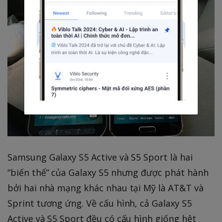
Samsung Galaxy S5 Active và S5 Sport là hai
“biến thể” của Galaxy S5 nhưng được phát hành
bởi hai nhà mạng khác nhau tại Mỹ là AT&T và
Sprint tương ứng. Về cấu hình, cả Galaxy S5
Active và S5 Sport đều có cấu hình giống hệt