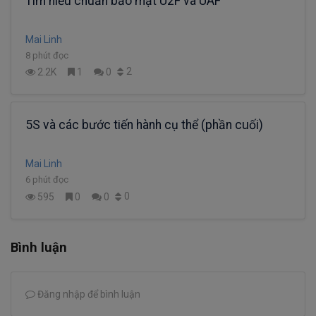
Tìm hiểu chuẩn bảo mật U2F và UAF
Mai Linh
8 phút đọc
2
2.2K
1
0
5S và các bước tiến hành cụ thể (phần cuối)
Mai Linh
6 phút đọc
0
595
0
0
Bình luận
Đăng nhập để bình luận