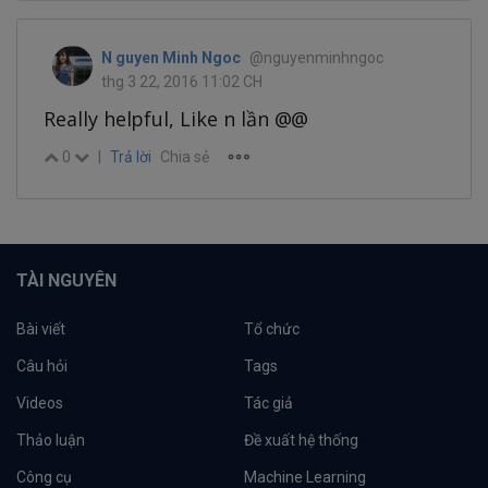
N guyen Minh Ngoc
@nguyenminhngoc
thg 3 22, 2016 11:02 CH
Really helpful, Like n lần @@
0
|
Trả lời
Chia sẻ
TÀI NGUYÊN
Bài viết
Tổ chức
Câu hỏi
Tags
Videos
Tác giả
Thảo luận
Đề xuất hệ thống
Công cụ
Machine Learning