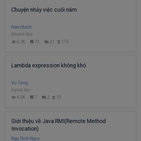
Chuyện nhảy việc cuối năm
Nam Bach
30 phút đọc
110
6.7K
77
21
Lambda expression không khó
Vu Tong
4 phút đọc
10
4.5K
7
2
Giới thiệu về Java RMI(Remote Method
Invocation)
Ngo Dinh Ngoc