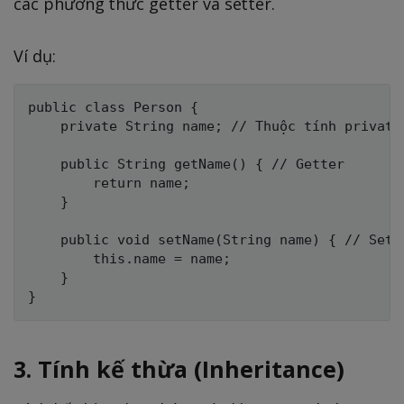
các phương thức getter và setter.
Ví dụ:
public class Person {

    private String name; // Thuộc tính private

    public String getName() { // Getter

        return name;

    }

    public void setName(String name) { // Sette
        this.name = name;

    }

3. Tính kế thừa (Inheritance)