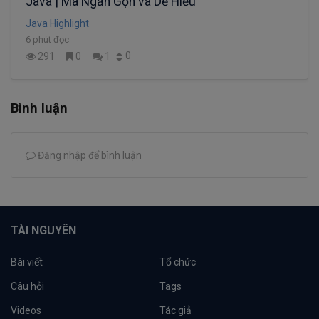
Java | Mã Ngắn Gọn và Dễ Hiểu
Java Highlight
6 phút đọc
0
291
0
1
Bình luận
Đăng nhập để bình luận
TÀI NGUYÊN
Bài viết
Tổ chức
Câu hỏi
Tags
Videos
Tác giả