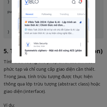
}

public class Cat extends Animal {

    void sound() {

        System.out.println("Meow");

    }

5. Tính trừu tượng (Abstraction)
Tính trừu tượng cho phép ẩn đi các chi tiết
phức tạp và chỉ cung cấp giao diện cần thiết.
Trong Java, tính trừu tượng được thực hiện
thông qua lớp trừu tượng (abstract class) hoặc
giao diện (interface).
Ví dụ: