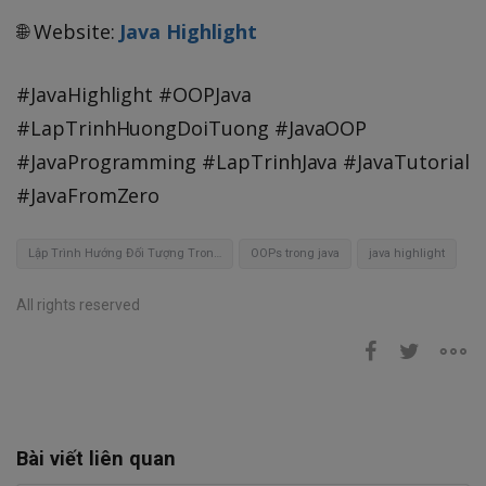
🌐 Website:
Java Highlight
#JavaHighlight #OOPJava
#LapTrinhHuongDoiTuong #JavaOOP
#JavaProgramming #LapTrinhJava #JavaTutorial
#JavaFromZero
Lập Trình Hướng Đối Tượng Trong Java
OOPs trong java
java highlight
All rights reserved
Bài viết liên quan