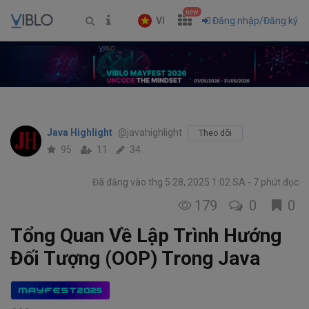
new
VI
Đăng nhập/Đăng ký
Java Highlight
@javahighlight
Theo dõi
95
11
34
Đã đăng vào thg 5 28, 2025 1:02 SA
7 phút đọc
179
0
0
Tổng Quan Về Lập Trình Hướng
Đối Tượng (OOP) Trong Java
MAYFEST2025