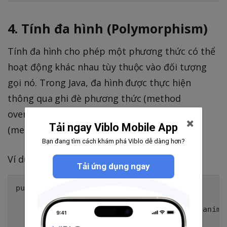
4. Tính đa hình (Polymorphism)
Tính đa hình cho phép một phương thức có thể
hoạt động khác nhau tùy thuộc vào đối tượng
gọi nó. Trong Java, đa hình được thực hiện
thông qua ghi đè phương thức (method
overriding) hoặc nạp chồng phương thức
Tải ngay Viblo Mobile App
(method overloading).
Bạn đang tìm cách khám phá Viblo dễ dàng hơn?
Ví dụ về ghi đè:
Tải ứng dụng ngay
public class Animal {

    void sound() {

        System.out.println("Some generic animal
    }
