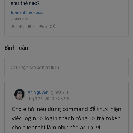
như thế nào?
tuananhhedspibk
4 phút đọc
6
1.4K
1
5
Bình luận
Đăng nhập để bình luận
An Nguyễn
@nva611
thg 9 26, 2023 7:35 SA
Cho e hỏi nếu dùng command để thực hiện
việc login => login thành công => trả token
cho client thì làm như nào ạ? Tại vì