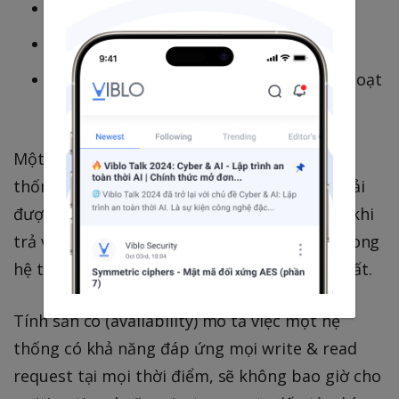
Consistency: tính thống nhất.
Availability: tính sẵn sàng.
Partition Tolerance: khả năng tiếp tục hoạt
động ngay cả khi có lỗi.
Một hệ thống phân tán đảm bảo được tính
thống nhất (consistency) khi thao tác ghi phải
được phản ánh lên toàn bộ các nodes trước khi
trả về cho phía client, để từ đó mọi nodes trong
hệ thống sé đều trả về một response duy nhất.
Tính sẵn có (availability) mô tả việc một hệ
thống có khả năng đáp ứng mọi write & read
request tại mọi thời điểm, sẽ không bao giờ cho