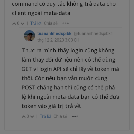
command có quy tắc không trả data cho
client ngoài meta-data
0
|
Trả lời
Chia sẻ
tuananhhedspibk
@tuananhhedspibk1
thg 12 2, 2023 3:03 CH
Thực ra mình thấy login cũng không
làm thay đổi dữ liệu nên có thể dùng
GET vì login API sẽ chỉ lấy về token mà
thôi. Còn nếu bạn vẫn muốn cùng
POST chẳng hạn thì cũng có thể phá
lệ khi ngoài meta-data bạn có thể đưa
token vào giá trị trả về.
0
|
Trả lời
Chia sẻ