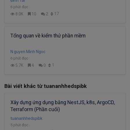
Đình Tài
6 phút đọc
17
8.0K
10
2
Tổng quan về kiểm thử phần mềm
N guyen Minh Ngoc
6 phút đọc
1
5.7K
4
0
Bài viết khác từ tuananhhedspibk
Xây dựng ứng dụng bằng NestJS, k8s, ArgoCD,
Terraform (Phần cuối)
tuananhhedspibk
5 phút đọc