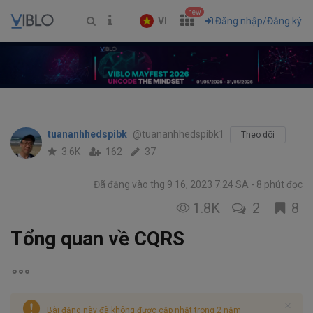
new
VI
Đăng nhập/Đăng ký
tuananhhedspibk
@tuananhhedspibk1
Theo dõi
3.6K
162
37
Đã đăng vào thg 9 16, 2023 7:24 SA
8 phút đọc
1.8K
2
8
Tổng quan về CQRS
Bài đăng này đã không được cập nhật trong 2 năm