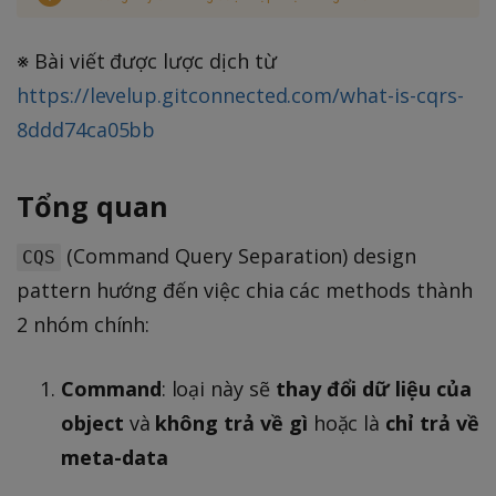
※ Bài viết được lược dịch từ
https://levelup.gitconnected.com/what-is-cqrs-
8ddd74ca05bb
Tổng quan
(Command Query Separation) design
CQS
pattern hướng đến việc chia các methods thành
2 nhóm chính:
Command
: loại này sẽ
thay đổi dữ liệu của
object
và
không trả về gì
hoặc là
chỉ trả về
meta-data