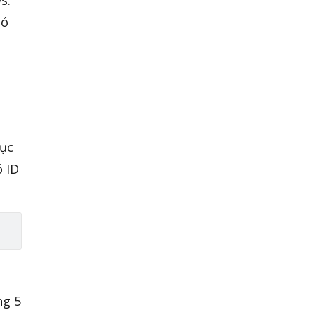
có
mục
ó ID
ng 5