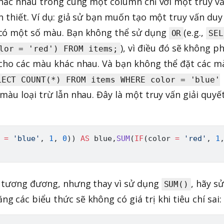
khác nhau trong cùng một column chỉ với một truy vấ
n thiết. Ví dụ: giả sử bạn muốn tạo một truy vấn duy
 có một số màu. Bạn không thể sử dụng
(e.g.,
OR
SEL
), vì điều đó sẽ không p
lor = 'red') FROM items;
 cho các màu khác nhau. Và bạn không thể đặt các m
LECT COUNT(*) FROM items WHERE color = 'blue'
c màu loại trừ lẫn nhau. Đây là một truy vấn giải quyế
 
=
'blue'
,
1
,
0
)
)
AS
 blue
,
SUM
(
IF
(
color 
=
'red'
,
1
c tương đương, nhưng thay vì sử dụng
, hãy sử
SUM()
g các biểu thức sẽ không có giá trị khi tiêu chí sai: