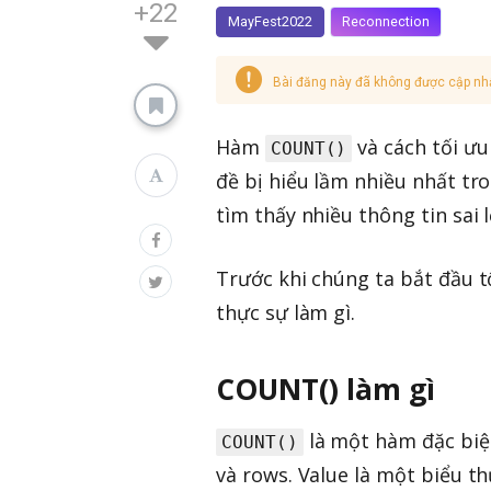
+22
MayFest2022
Reconnection
Bài đăng này đã không được cập nh
Hàm
và cách tối ưu
COUNT()
đề bị hiểu lầm nhiều nhất tr
tìm thấy nhiều thông tin sai
Trước khi chúng ta bắt đầu t
thực sự làm gì.
COUNT() làm gì
là một hàm đặc biệt
COUNT()
và rows. Value là một biểu 