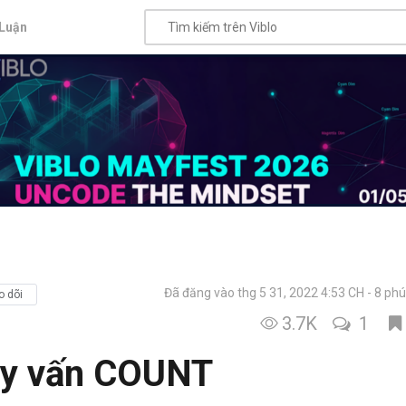
Luận
Đã đăng vào thg 5 31, 2022 4:53 CH
8 phú
o dõi
3.7K
1
ruy vấn COUNT