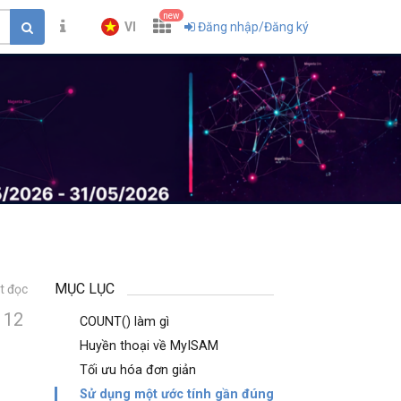
new
VI
Đăng nhập/Đăng ký
MỤC LỤC
t đọc
12
COUNT() làm gì
Huyền thoại về MyISAM
Tối ưu hóa đơn giản
Sử dụng một ước tính gần đúng