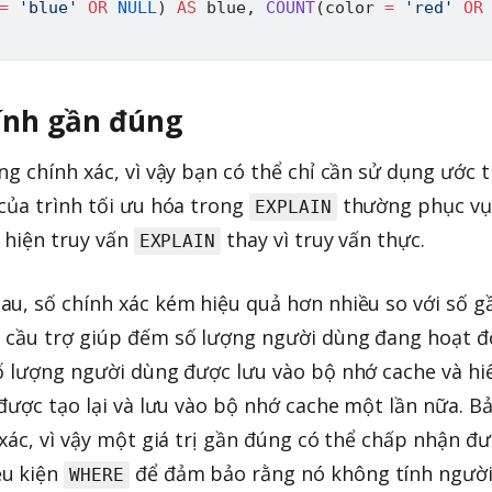
=
'blue'
OR
NULL
)
AS
 blue
,
COUNT
(
color 
=
'red'
OR
ính gần đúng
g chính xác, vì vậy bạn có thể chỉ cần sử dụng ước t
của trình tối ưu hóa trong
thường phục vụ
EXPLAIN
c hiện truy vấn
thay vì truy vấn thực.
EXPLAIN
u, số chính xác kém hiệu quả hơn nhiều so với số g
 cầu trợ giúp đếm số lượng người dùng đang hoạt 
ố lượng người dùng được lưu vào bộ nhớ cache và hi
 được tạo lại và lưu vào bộ nhớ cache một lần nữa. B
xác, vì vậy một giá trị gần đúng có thể chấp nhận đư
ều kiện
để đảm bảo rằng nó không tính ngườ
WHERE