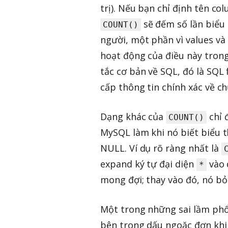
trị). Nếu bạn chỉ định tên c
sẽ đếm số lần biểu 
COUNT()
người, một phần vì values và
hoạt động của điều này tron
tắc cơ bản về SQL, đó là SQL
cấp thông tin chính xác về ch
Dạng khác của
chỉ 
COUNT()
MySQL làm khi nó biết biểu 
NULL. Ví dụ rõ ràng nhất là
expand ký tự đại diện
vào 
*
mong đợi; thay vào đó, nó bỏ
Một trong những sai lầm phổ 
bên trong dấu ngoặc đơn khi