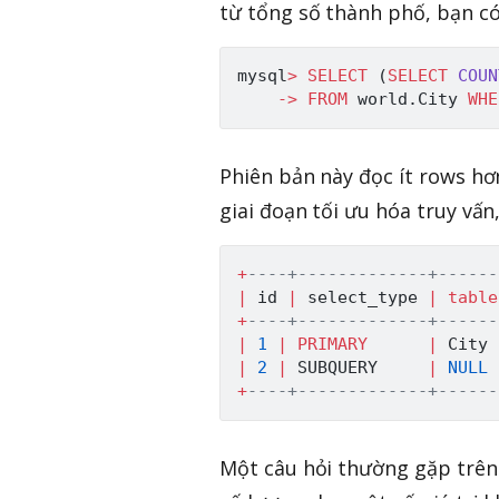
từ tổng số thành phố, bạn có
mysql
>
SELECT
(
SELECT
COUN
-
>
FROM
 world
.
City 
WHE
Phiên bản này đọc ít rows hơ
giai đoạn tối ưu hóa truy vấn
+
----+-------------+------
|
 id 
|
 select_type 
|
table
+
----+-------------+------
|
1
|
PRIMARY
|
 City 
|
2
|
 SUBQUERY     
|
NULL
+
----+-------------+------
Một câu hỏi thường gặp trên 