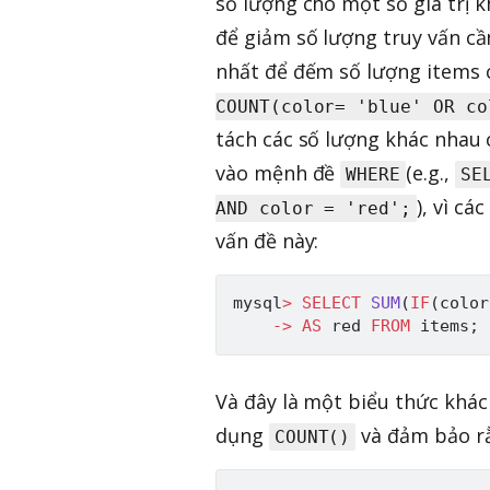
số lượng cho một số giá trị 
để giảm số lượng truy vấn cầ
nhất để đếm số lượng items
COUNT(color= 'blue' OR co
tách các số lượng khác nhau
vào mệnh đề
(e.g.,
WHERE
SE
), vì cá
AND color = 'red';
vấn đề này:
mysql
>
SELECT
SUM
(
IF
(
color
-
>
AS
 red 
FROM
 items
;
Và đây là một biểu thức khá
dụng
và đảm bảo rằn
COUNT()