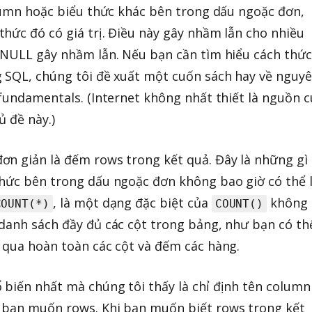
olumn hoặc biểu thức khác bên trong dấu ngoặc đơn,
thức đó có giá trị. Điều này gây nhầm lẫn cho nhiều
 NULL gây nhầm lẫn. Nếu bạn cần tìm hiểu cách thức
g SQL, chúng tôi đề xuất một cuốn sách hay về nguy
 fundamentals. (Internet không nhất thiết là nguồn 
ủ đề này.)
đơn giản là đếm rows trong kết quả. Đây là những gì
thức bên trong dấu ngoặc đơn không bao giờ có thể 
, là một dạng đặc biệt của
không
COUNT(*)
COUNT()
danh sách đầy đủ các cột trong bảng, như bạn có th
 qua hoàn toàn các cột và đếm các hàng.
biến nhất mà chúng tôi thấy là chỉ định tên column
 bạn muốn rows. Khi bạn muốn biết rows trong kết