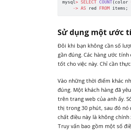
mysql
>
SELECT
COUNT
(
color 
-
>
AS
 red 
FROM
 items
;
Sử dụng một ước t
Đôi khi bạn không cần số lượn
gần đúng. Các hàng ước tính 
tốt cho việc này. Chỉ cần thự
Vào những thời điểm khác nha
đúng. Một khách hàng đã yêu
trên trang web của anh ấy. S
thị trong 30 phút, sau đó nó
chất điều này là không chính 
Truy vấn bao gồm một số đi