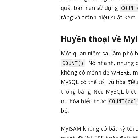
quả, bạn nên sử dụng
COUNT
ràng và tránh hiệu suất kém.
Huyền thoại về My
Một quan niệm sai lầm phổ bi
. Nó nhanh, nhưng c
COUNT()
không có mệnh đề WHERE, mệ
MySQL có thể tối ưu hóa điều
trong bảng. Nếu MySQL biết
ưu hóa biểu thức
COUNT(col
bộ.
MyISAM không có bất kỳ tối ư
mệnh đề WHERE hoặc đối với 