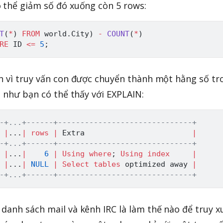
 thể giảm số đó xuống còn 5 rows:
T
(
*
)
FROM
 world
.
City
)
-
COUNT
(
*
)
RE
 ID 
<=
5
;
n vì truy vấn con được chuyển thành một hằng số tr
, như bạn có thể thấy với EXPLAIN:
-+...+------+------------------------------+
|
.
.
.
|
rows
|
 Extra                        
|
-+...+------+------------------------------+
 
|
.
.
.
|
6
|
Using
where
;
Using
index
|
|
.
.
.
|
NULL
|
Select
tables
 optimized away 
|
-+...+------+------------------------------+
danh sách mail và kênh IRC là làm thế nào để truy x