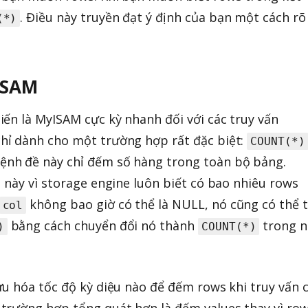
. Điều này truyền đạt ý định của bạn một cách rõ
(*)
ISAM
ến là MyISAM cực kỳ nhanh đối với các truy vấn
hỉ dành cho một trường hợp rất đặc biệt:
COUNT(*)
nh đề này chỉ đếm số hàng trong toàn bộ bảng.
 này vì storage engine luôn biết có bao nhiêu rows
không bao giờ có thể là NULL, nó cũng có thể t
col
bằng cách chuyển đổi nó thành
trong n
)
COUNT(*)
u hóa tốc độ kỳ diệu nào để đếm rows khi truy vấn 
trường hợp tổng quát hơn là đếm values thay vì row