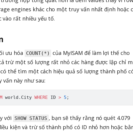
rage engines khác cho một truy vấn nhất định hoặc 
 vào rất nhiều yếu tố.
n
tối ưu hóa
của MyISAM để làm lợi thế cho
COUNT(*)
ả trừ một số lượng rất nhỏ các hàng được lập chỉ 
n có thể tìm một cách hiệu quả số lượng thành phố c
uy vấn này như sau:
M
 world
.
City 
WHERE
 ID 
>
5
;
y với
, bạn sẽ thấy rằng nó quét 4.079
SHOW STATUS
iều kiện và trừ số thành phố có ID nhỏ hơn hoặc bằ