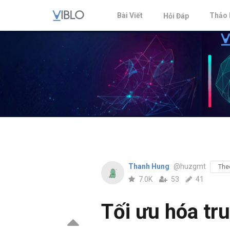
Bài Viết
Thảo 
Hỏi Đáp
Thanh Hung
@huzgmt
The
7.0K
53
41
Tối ưu hóa t