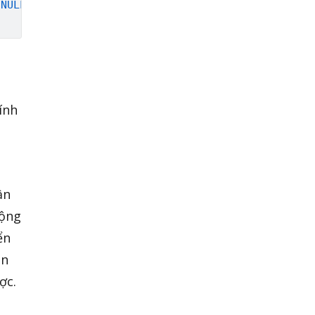
NULL
)
ính
ần
động
ển
ản
ợc.
i