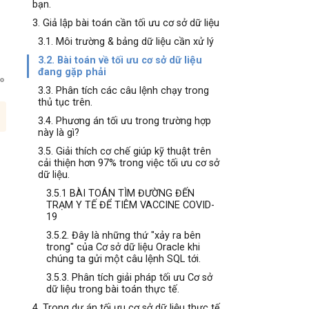
bạn.
3. Giả lập bài toán cần tối ưu cơ sở dữ liệu
3.1. Môi trường & bảng dữ liệu cần xử lý
3.2. Bài toán về tối ưu cơ sở dữ liệu
đang gặp phải
3.3. Phân tích các câu lệnh chạy trong
thủ tục trên.
3.4. Phương án tối ưu trong trường hợp
này là gì?
3.5. Giải thích cơ chế giúp kỹ thuật trên
cải thiện hơn 97% trong việc tối ưu cơ sở
dữ liệu.
3.5.1 BÀI TOÁN TÌM ĐƯỜNG ĐẾN
TRẠM Y TẾ ĐỂ TIÊM VACCINE COVID-
19
3.5.2. Đây là những thứ "xảy ra bên
trong" của Cơ sở dữ liệu Oracle khi
chúng ta gửi một câu lệnh SQL tới.
3.5.3. Phân tích giải pháp tối ưu Cơ sở
dữ liệu trong bài toán thực tế.
4. Trong dự án tối ưu cơ sở dữ liệu thực tế,