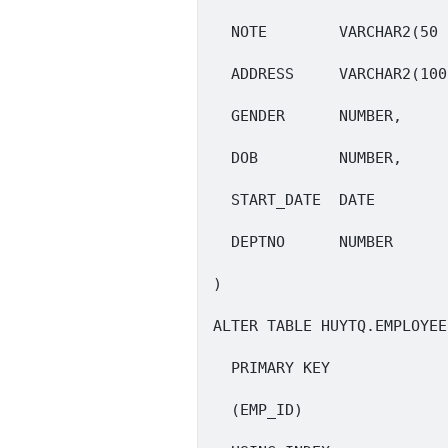
  NOTE        VARCHAR2(50 
  ADDRESS     VARCHAR2(100
  GENDER      NUMBER,

  DOB         NUMBER,

  START_DATE  DATE        
  DEPTNO      NUMBER

)

ALTER TABLE HUYTQ.EMPLOYEE
  PRIMARY KEY

  (EMP_ID)
