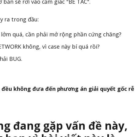
ơ bản sẽ rơi vào cảm giác "BẾ TẮC".
̉y ra trong đầu:
 lởm quá, cần phải mở rộng phần cứng chăng?
ETWORK không, vì case này bí quá rồi?
phải BUG.
ó đều không đưa đến phương án giải quyết gốc rễ
ng đang gặp vấn đề này,