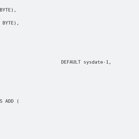
BYTE),

 BYTE),

                      DEFAULT sysdate-1,

S ADD (
