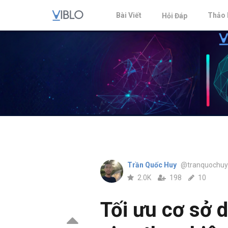
Bài Viết
Thảo 
Hỏi Đáp
Trần Quốc Huy
@tranquochuy
2.0K
198
10
Tối ưu cơ sở d