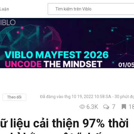
Luận
Đã đăng vào thg 10 19, 2022 10:58 SA
30 phút đ
Theo dõi
6.3K
7
1
ữ liệu cải thiện 97% thời