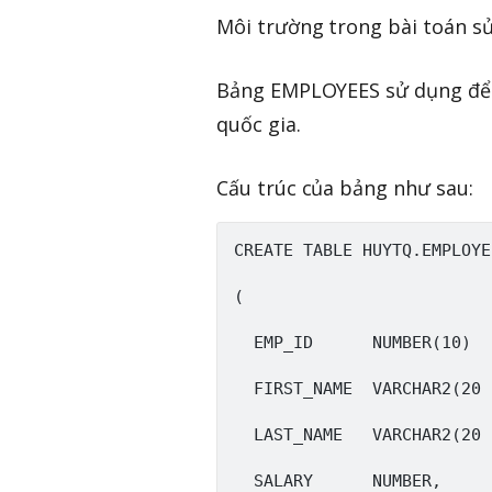
Môi trường trong bài toán sử
Bảng EMPLOYEES sử dụng để 
quốc gia.
Cấu trúc của bảng như sau:
CREATE TABLE HUYTQ.EMPLOYEE
(

  EMP_ID      NUMBER(10)  
  FIRST_NAME  VARCHAR2(20 
  LAST_NAME   VARCHAR2(20 
  SALARY      NUMBER,
