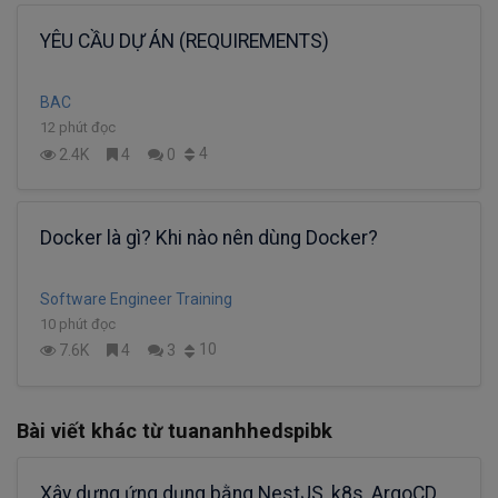
YÊU CẦU DỰ ÁN (REQUIREMENTS)
BAC
12 phút đọc
4
2.4K
4
0
Docker là gì? Khi nào nên dùng Docker?
Software Engineer Training
10 phút đọc
10
7.6K
4
3
Bài viết khác từ tuananhhedspibk
Xây dựng ứng dụng bằng NestJS, k8s, ArgoCD,