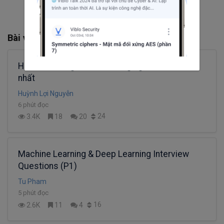
Bài viết liên quan
Hiểu thị trường để hack lương ngành IT từ năm
nhất
Huỳnh Lợi Nguyễn
6 phút đọc
24
3.4K
18
20
Machine Learning & Deep Learning Interview
Questions (P1)
Tu Pham
5 phút đọc
16
2.6K
11
4