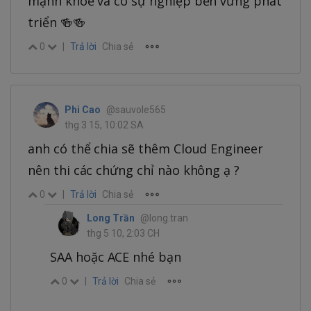
mạnh khoẻ và có sự nghiệp bền vững phát
triển 🍻🍻
0
|
Trả lời
Chia sẻ
Phi Cao
@sauvole565
thg 3 15, 10:02 SA
anh có thể chia sẽ thêm Cloud Engineer
nên thi các chứng chỉ nào không ạ ?
0
|
Trả lời
Chia sẻ
Long Trần
@long.tran
thg 5 10, 2:03 CH
SAA hoặc ACE nhé bạn
0
|
Trả lời
Chia sẻ