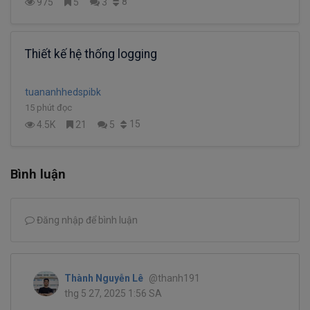
8
975
5
3
Thiết kế hệ thống logging
tuananhhedspibk
15 phút đọc
15
4.5K
21
5
Bình luận
Đăng nhập để bình luận
Thành Nguyễn Lê
@thanh191
thg 5 27, 2025 1:56 SA