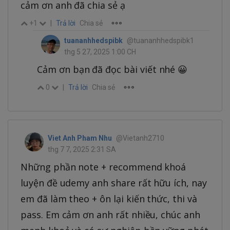
cảm ơn anh đã chia sẻ ạ
+1
|
Trả lời
Chia sẻ
tuananhhedspibk
@tuananhhedspibk1
thg 5 27, 2025 1:00 CH
Cảm ơn bạn đã đọc bài viết nhé 😀
0
|
Trả lời
Chia sẻ
Viet Anh Pham Nhu
@Vietanh2710
thg 7 7, 2025 2:31 SA
Những phần note + recommend khoá
luyện đề udemy anh share rất hữu ích, nay
em đã làm theo + ôn lại kiến thức, thi và
pass. Em cảm ơn anh rất nhiều, chúc anh