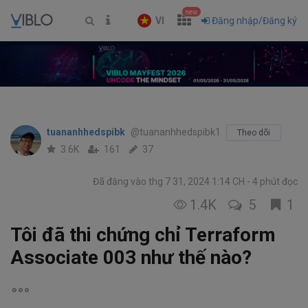
new
VI
Đăng nhập/Đăng ký
tuananhhedspibk
@tuananhhedspibk1
Theo dõi
3.6K
161
37
Đã đăng vào thg 7 31, 2024 1:14 CH
4 phút đọc
1.4K
5
1
Tôi đã thi chứng chỉ Terraform
Associate 003 như thế nào?