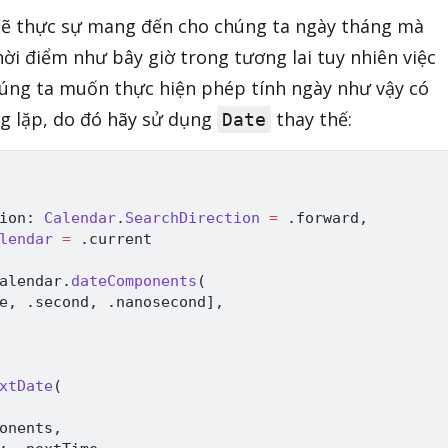
sẽ thực sự mang đến cho chúng ta ngày tháng mà
ời điểm như bây giờ trong tương lai tuy nhiên việc
húng ta muốn thực hiện phép tính ngày như vậy có
g lặp, do đó hãy sử dụng
thay thế:
Date
ion
:
Calendar
.
SearchDirection
=
.
forward
,
lendar
=
.
current

alendar
.
dateComponents
(
e
,
.
second
,
.
nanosecond
]
,
xtDate
(
onents
,