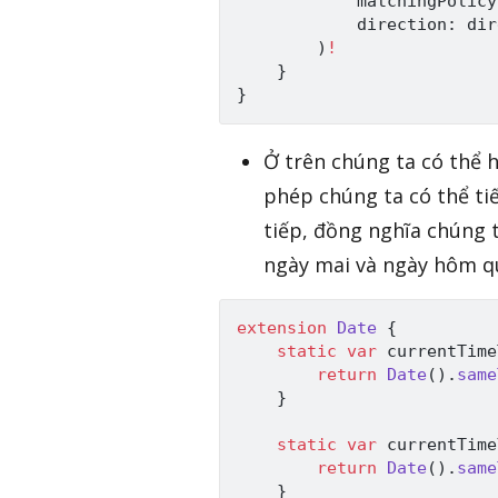
            matchingPolicy
            direction
:
 dir
)
!
}
}
Ở trên chúng ta có thể 
phép chúng ta có thể tiế
tiếp, đồng nghĩa chúng t
ngày mai và ngày hôm q
extension
Date
{
static
var
 currentTime
return
Date
(
)
.
same
}
static
var
 currentTime
return
Date
(
)
.
same
}