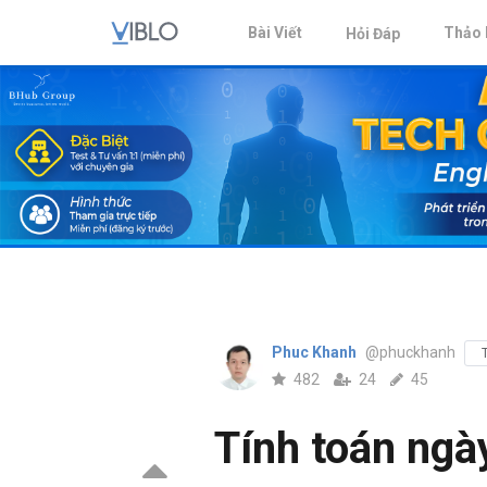
Bài Viết
Thảo 
Hỏi Đáp
Phuc Khanh
@phuckhanh
482
24
45
Tính toán ngày