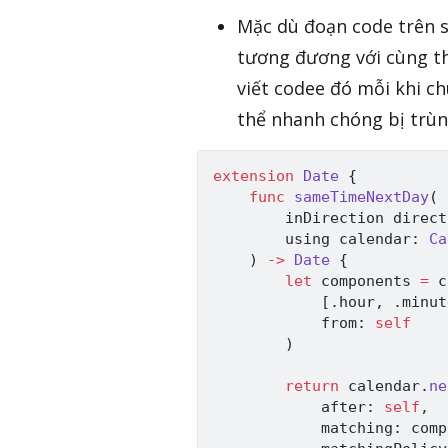
Mặc dù đoạn code trên 
tương đương với cùng th
viết codee đó mỗi khi c
thể nhanh chóng bị trùn
extension
Date
{
func
sameTimeNextDay
(
        inDirection direct
        using calendar
:
Ca
)
->
Date
{
let
 components 
=
 c
[
.
hour
,
.
minut
            from
:
self
)
return
 calendar
.
ne
            after
:
self
,
            matching
:
 comp