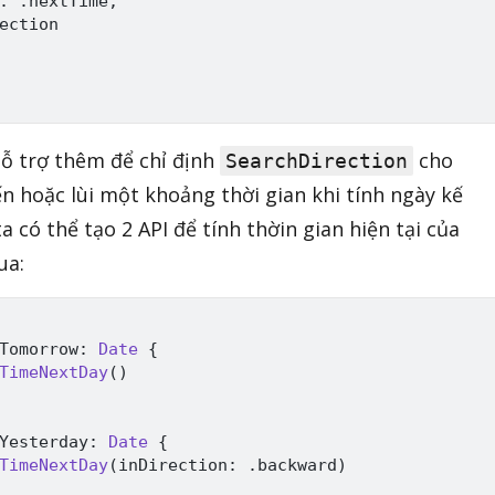
:
.
nextTime
,
ection

hỗ trợ thêm để chỉ định
cho
SearchDirection
n hoặc lùi một khoảng thời gian khi tính ngày kế
a có thể tạo 2 API để tính thờin gian hiện tại của
ua:
Tomorrow
:
Date
{
TimeNextDay
(
)
Yesterday
:
Date
{
TimeNextDay
(
inDirection
:
.
backward
)