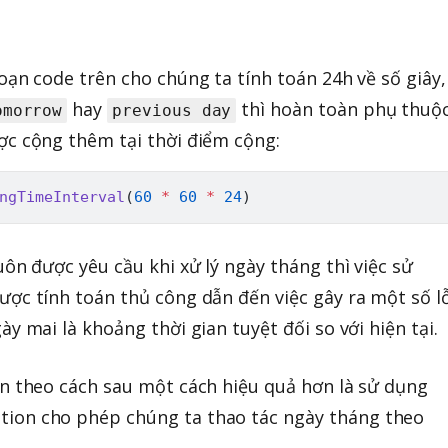
oạn code trên cho chúng ta tính toán 24h về số giây,
hay
thì hoàn toàn phụ thuộ
omorrow
previous day
ợc cộng thêm tại thời điểm cộng:
ngTimeInterval
(
60
*
60
*
24
)
uôn được yêu cầu khi xử lý ngày tháng thì việc sử
ợc tính toán thủ công dẫn đến việc gây ra một số l
y mai là khoảng thời gian tuyệt đối so với hiện tại.
án theo cách sau một cách hiệu quả hơn là sử dụng
ion cho phép chúng ta thao tác ngày tháng theo