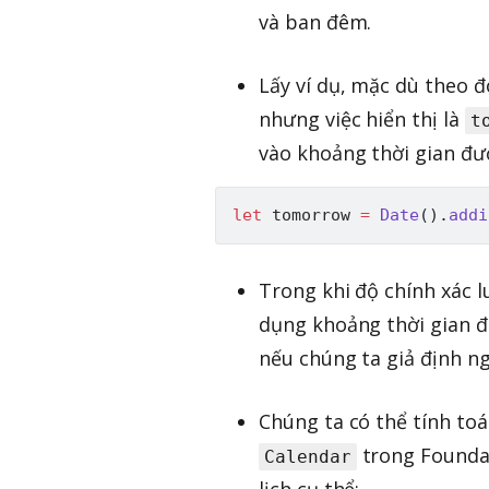
và ban đêm.
Lấy ví dụ, mặc dù theo đ
nhưng việc hiển thị là
t
vào khoảng thời gian đư
let
 tomorrow 
=
Date
(
)
.
addi
Trong khi độ chính xác l
dụng khoảng thời gian đư
nếu chúng ta giả định ngà
Chúng ta có thể tính to
trong Foundat
Calendar
lịch cụ thể: