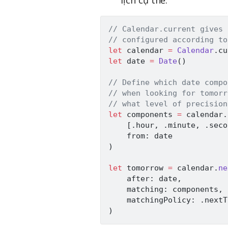
// Calendar.current gives 
// configured according to
let
 calendar 
=
Calendar
.
let
 date 
=
Date
(
)
// Define which date compo
// when looking for tomorr
// what level of precision
let
 components 
=
 calendar
.
[
.
hour
,
.
minute
,
.
seco
    from
:
)
let
 tomorrow 
=
 calendar
.
ne
    after
:
 date
,
    matching
:
 components
,
    matchingPolicy
:
.
)