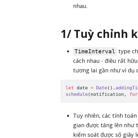
nhau.
1/ Tuỳ chỉnh 
type ch
TimeInterval
cách nhau - điều rất hữ
tương lai gần như ví dụ 
let
 date 
=
Date
(
)
.
addingTi
schedule
(
notification
,
for
Tuy nhiên, các tính toán
gian được tăng lên như 
kiểm soát được số giây l