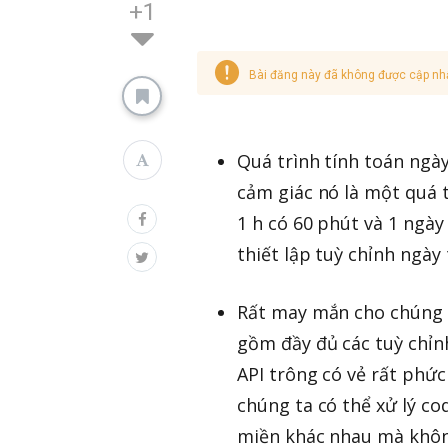
+1
Bài đăng này đã không được cập nh
Quá trình tính toán ngà
cảm giác nó là một quá t
1 h có 60 phút và 1 ngày
thiết lập tuỳ chỉnh ngày
Rất may mắn cho chúng t
gồm đầy đủ các tuỳ chỉ
API trông có vẻ rất phức
chúng ta có thể xử lý co
miền khác nhau mà khôn