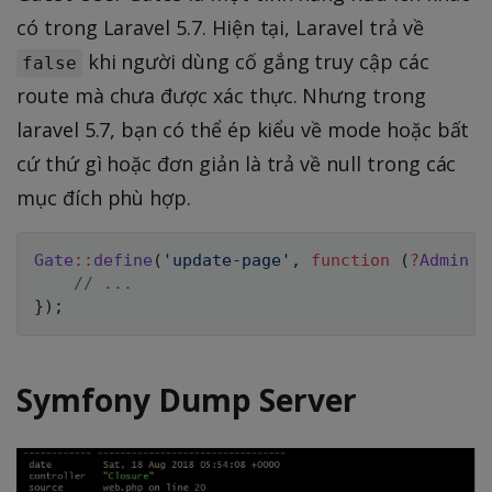
có trong Laravel 5.7. Hiện tại, Laravel trả về
khi người dùng cố gắng truy cập các
false
route mà chưa được xác thực. Nhưng trong
laravel 5.7, bạn có thể ép kiểu về mode hoặc bất
cứ thứ gì hoặc đơn giản là trả về null trong các
mục đích phù hợp.
Gate
::
define
(
'update-page'
,
function
(
?
Admin
$
// ...
}
)
;
Symfony Dump Server