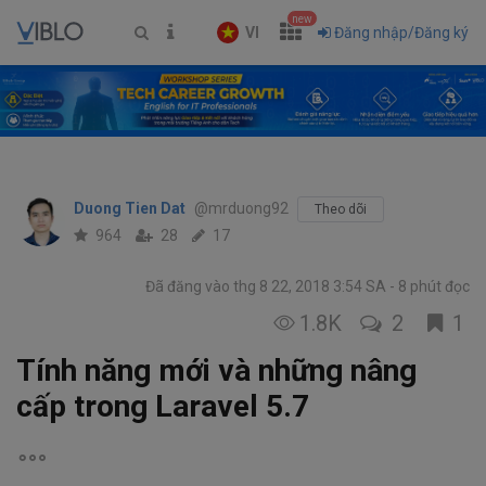
new
VI
Đăng nhập/Đăng ký
Duong Tien Dat
@mrduong92
Theo dõi
964
28
17
Đã đăng vào thg 8 22, 2018 3:54 SA
8 phút đọc
1.8K
2
1
Tính năng mới và những nâng
cấp trong Laravel 5.7