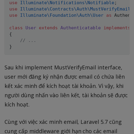
use
Illuminate
\
Notifications
\
Notifiable
;
use
Illuminate
\
Contracts
\
Auth
\
MustVerifyEmail
;
use
Illuminate
\
Foundation
\
Auth
\
User
as
 Authent
class
User
extends
Authenticatable
implements
{
// ... 
}
Sau khi implement MustVerifyEmail interface,
user mới đăng ký nhận được email có chứa liên
kết xác minh để kích hoạt tài khoản. Vì vậy, khi
người dùng nhấn vào liên kết, tài khoản sẽ được
kích hoạt.
Cùng với việc xác minh email, Laravel 5.7 cũng
cung cấp middleware giới hạn cho các email