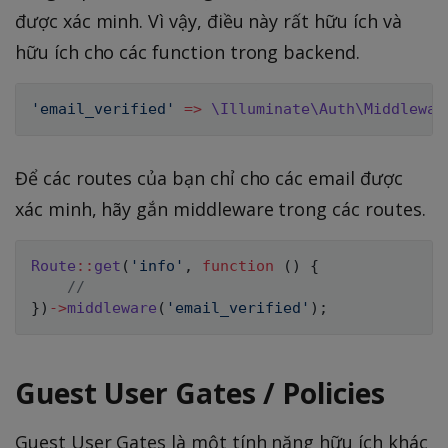
được xác minh. Vì vậy, điều này rất hữu ích và
hữu ích cho các function trong backend.
'email_verified'
=>
\
Illuminate
\
Auth
\
Middlewar
Để các routes của bạn chỉ cho các email được
xác minh, hãy gắn middleware trong các routes.
Route
::
get
(
'info'
,
function
(
)
{
//
}
)
->
middleware
(
'email_verified'
)
;
Guest User Gates / Policies
Guest User Gates là một tính năng hữu ích khác