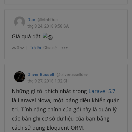
Duc
@MinhDuc
thg 8 24, 2018 9:58 SA
Giá quá đắt
0
|
Trả lời
Chia sẻ
Oliver Russell
@oliverusselldev
thg 9 27, 2018 1:32 CH
Những gì tôi thích nhất trong
Laravel 5.7
là Laravel Nova, một bảng điều khiển quản
trị. Tính năng chính của gói này là quản lý
các bản ghi cơ sở dữ liệu của bạn bằng
cách sử dụng Eloquent ORM.