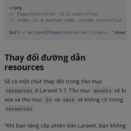
<?php
// PagesController is a controller
// index is a method name inside controller
$url
=
action
(
[
PagesController
::
class
,
'show'
]
Thay đổi đường dẫn
resources
Sẽ có một chút thay đổi trong thư mục
ở Laravel 5.7. Thư mục
sẽ bị
resources
assets
xóa và thư mục
và
sẽ không có trong
js
sass
.
resources
"Khi bạn nâng cấp phiên bản Laravel, bạn không