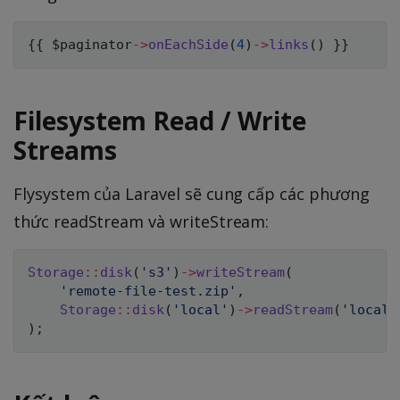
{
{
$paginator
->
onEachSide
(
4
)
->
links
(
)
}
}
Filesystem Read / Write
Streams
Flysystem của Laravel sẽ cung cấp các phương
thức readStream và writeStream:
Storage
::
disk
(
's3'
)
->
writeStream
(
'remote-file-test.zip'
,
Storage
::
disk
(
'local'
)
->
readStream
(
'local-
)
;