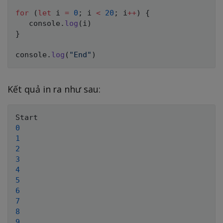
for
(
let
 i 
=
0
;
 i 
<
20
;
 i
++
)
{
   console
.
log
(
i
)
}
console
.
log
(
"End"
)
Kết quả in ra như sau:
0
1
2
3
4
5
6
7
8
9