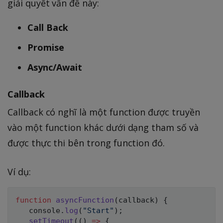
giải quyết vấn đề này:
Call Back
Promise
Async/Await
Callback
Callback có nghĩ là một function được truyền
vào một function khác dưới dạng tham số và
được thực thi bên trong function đó.
Ví dụ:
function
asyncFunction
(
callback
)
{
   console
.
log
(
"Start"
)
;
setTimeout
(
(
)
=>
{