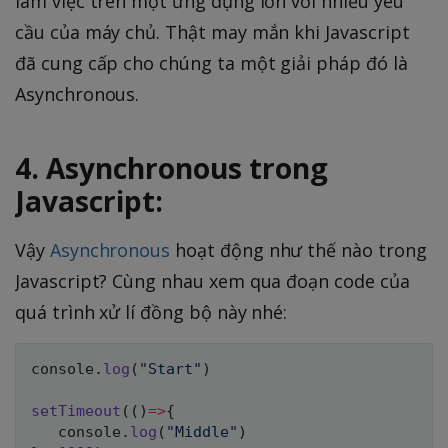
làm việc trên một ứng dụng lớn với nhiều yêu
cầu của máy chủ. Thật may mắn khi Javascript
đã cung cấp cho chúng ta một giải pháp đó là
Asynchronous.
4. Asynchronous trong
Javascript:
Vậy
Asynchronous
hoạt động như thế nào trong
Javascript? Cùng nhau xem qua đoạn code của
quá trình xử lí đồng bộ này nhé:
console
.
log
(
"Start"
)
setTimeout
(
(
)
=>
{
   console
.
log
(
"Middle"
)