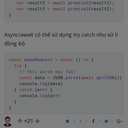
var
 result2 
=
await
promise2
(
result1
)
;
var
 result3 
=
await
promise3
(
result2
)
;
}
Async/await có thể sử dụng try catch như xử lí
đồng bộ
const
makeRequest
=
async
(
)
=>
{
try
{
// this parse may fail
const
 data 
=
JSON
.
parse
(
await
getJSON
(
)
)
    console
.
log
(
data
)
}
catch
(
err
)
{
    console
.
log
(
err
)
}
}
+21
•
•
•
•
Vậy Async Await có thể thay thế hoàn toàn