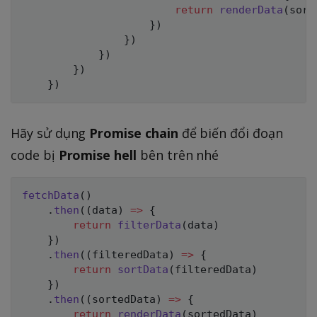
return
renderData
(
sort
}
)
}
)
}
)
}
)
}
)
Hãy sử dụng
Promise chain
để biến đổi đoạn
code bị
Promise hell
bên trên nhé
fetchData
(
)
.
then
(
(
data
)
=>
{
return
filterData
(
data
)
}
)
.
then
(
(
filteredData
)
=>
{
return
sortData
(
filteredData
)
}
)
.
then
(
(
sortedData
)
=>
{
return
renderData
(
sortedData
)