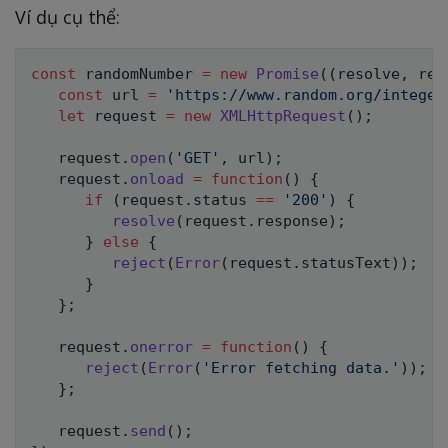
Ví dụ cụ thể:
const
 randomNumber 
=
new
Promise
(
(
resolve
,
 rej
const
 url 
=
'https://www.random.org/integer
let
 request 
=
new
XMLHttpRequest
(
)
;
   request
.
open
(
'GET'
,
 url
)
;
   request
.
onload
=
function
(
)
{
if
(
request
.
status 
==
'200'
)
{
resolve
(
request
.
response
)
;
}
else
{
reject
(
Error
(
request
.
statusText
)
)
;
}
}
;
   request
.
onerror
=
function
(
)
{
reject
(
Error
(
'Error fetching data.'
)
)
;
}
;
   request
.
send
(
)
;