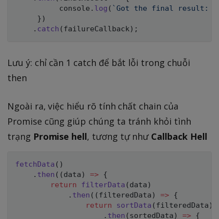
          console
.
log
(
`
Got the final result: 
$
}
)
.
catch
(
failureCallback
)
;
Lưu ý: chỉ cần 1 catch để bắt lỗi trong chuỗi
then
Ngoài ra, việc hiểu rõ tính chất chain của
Promise cũng giúp chúng ta tránh khỏi tình
trạng
Promise hell
, tương tự như
Callback Hell
fetchData
(
)
.
then
(
(
data
)
=>
{
return
filterData
(
data
)
.
then
(
(
filteredData
)
=>
{
return
sortData
(
filteredData
)
.
then
(
sortedData
)
=>
{