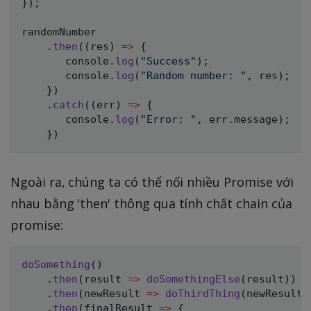
}
)
;
randomNumber

.
then
(
(
res
)
=>
{
       console
.
log
(
"Success"
)
;
       console
.
log
(
"Random number: "
,
 res
)
;
}
)
.
catch
(
(
err
)
=>
{
       console
.
log
(
"Error: "
,
 err
.
message
)
;
}
)
Ngoài ra, chúng ta có thể nối nhiều Promise với
nhau bằng 'then' thông qua tính chất chain của
promise:
doSomething
(
)
.
then
(
result
=>
doSomethingElse
(
result
)
)
.
then
(
newResult
=>
doThirdThing
(
newResult
)
.
then
(
finalResult
=>
{