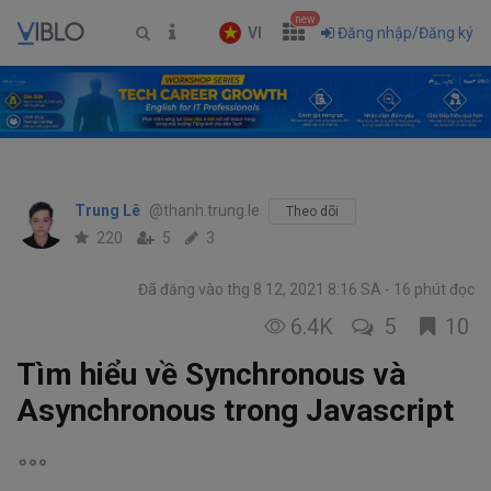
new
VI
Đăng nhập/Đăng ký
Trung Lê
@thanh.trung.le
Theo dõi
220
5
3
Đã đăng vào thg 8 12, 2021 8:16 SA
16 phút đọc
6.4K
5
10
Tìm hiểu về Synchronous và
Asynchronous trong Javascript