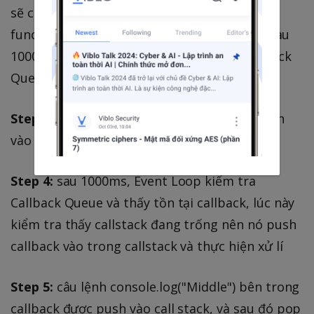
sẽ chứa 1 timer 1000ms và một callback
function (ở ví dụ trên là arrow function) và sau
1000ms, funtion này sẽ được gửi sang Callback
Queue để chờ được xử lí
Step 3:
câu lệnh console.log("End") được push
vào call stack, và sau đó pop ra ngoài
Step 4:
sau 1000ms, Event Loop kiểm tra
Callback Queue và thấy tồn tại callback, lúc này
kiểm tra thấy callstack đang trống nên nó push
callback vào trong callstack và thực hiện xử lí
Step 5:
câu lệnh console.log("Middle") bên trong
callback được push vào call stack, và sau đó pop