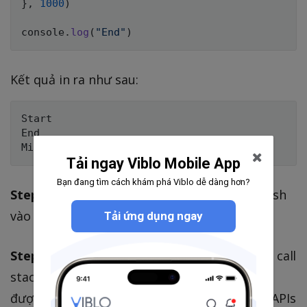
}
,
1000
)
console
.
log
(
"End"
)
Kết quả in ra như sau:
Start

End

Tải ngay Viblo Mobile App
Bạn đang tìm cách khám phá Viblo dễ dàng hơn?
Step 1:
câu lệnh console.log("Start") được push
vào call stack, và sau đó pop ra ngoài
Tải ứng dụng ngay
Step 2:
câu lệnh setTimeout() được push vào call
stack nhưng không được thực thi và lập tức
được gửi sang WebAPIs để xử lí, lúc này WebAPIs