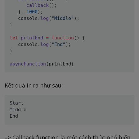
callback
(
)
;
}
,
1000
)
;
   console
.
log
(
"Middle"
)
;
}
let
printEnd
=
function
(
)
{
   console
.
log
(
"End"
)
;
}
asyncFunction
(
printEnd
)
Kết quả in ra như sau:
Start

Middle

=> Callback function là một cách thức phổ biến,