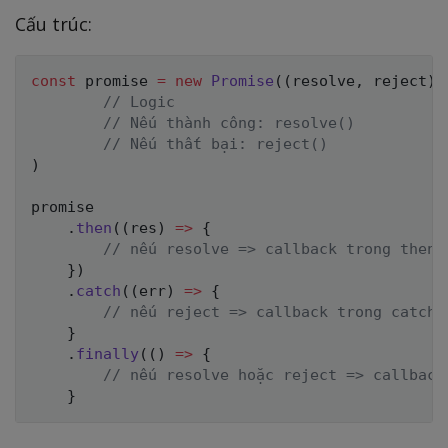
Cấu trúc:
const
 promise 
=
new
Promise
(
(
resolve
,
 reject
)
// Logic
// Nếu thành công: resolve()
// Nếu thất bại: reject()
)
promise

.
then
(
(
res
)
=>
{
// nếu resolve => callback trong then 
}
)
.
catch
(
(
err
)
=>
{
// nếu reject => callback trong catch 
}
.
finally
(
(
)
=>
{
// nếu resolve hoặc reject => callback
}