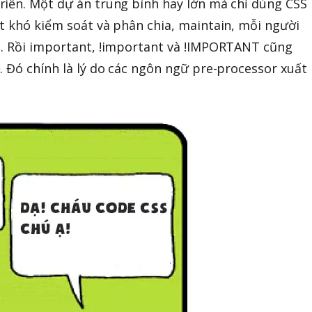
riển. Một dự án trung bình hay lớn mà chỉ dùng CSS
t khó kiểm soát và phân chia, maintain, mỗi người
u. Rồi important, !important và !IMPORTANT cũng
. Đó chính là lý do các ngôn ngữ pre-processor xuất