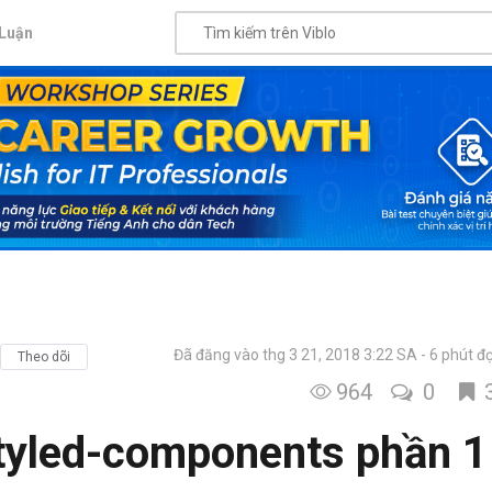
Luận
Đã đăng vào thg 3 21, 2018 3:22 SA
6 phút đ
Theo dõi
964
0
tyled-components phần 1