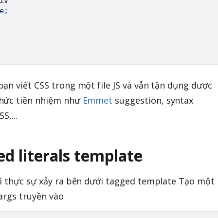
iv
`
;

ạn viết CSS trong một file JS và vẫn tận dụng được
thức tiền nhiệm như
Emmet
suggestion, syntax
S,...
ed literals template
gì thực sự xảy ra bên dưới tagged template Tạo một
 args truyền vào