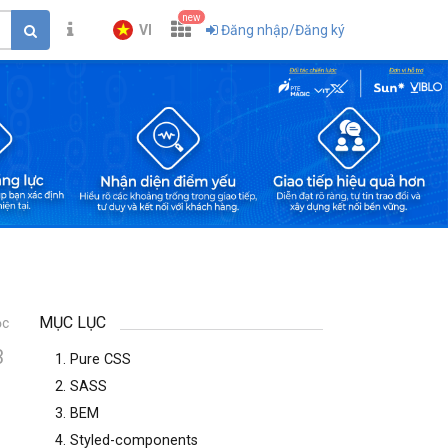
new
VI
Đăng nhập/Đăng ký
MỤC LỤC
ọc
3
1. Pure CSS
2. SASS
3. BEM
4. Styled-components