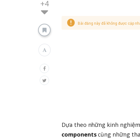
+4
Bài đăng này đã không được cập nh
Dựa theo những kinh nghiệm í
components
cùng những tham