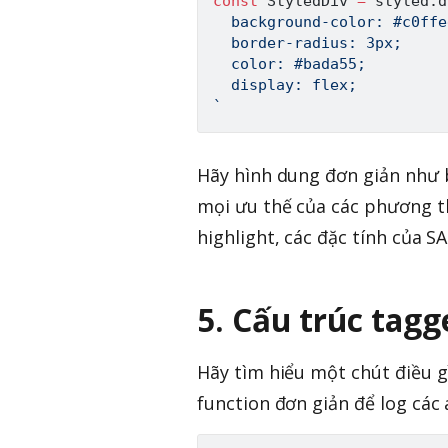
const
 StyledDiv 
=
 styled
.
d
  background-color: #c0ffee
  border-radius: 3px;

  color: #bada55;

`
Hãy hình dung đơn giản như b
mọi ưu thế của các phương 
highlight, các đặc tính của SAS
5. Cấu trúc tagg
Hãy tìm hiểu một chút điều 
function đơn giản để log các