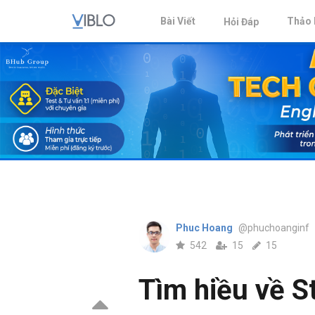
Bài Viết
Thảo 
Hỏi Đáp
Phuc Hoang
@phuchoanginf
542
15
15
Tìm hiều về S