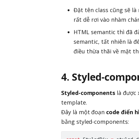
Đặt tên class cũng sẽ l
rất dễ rơi vào nhàm chán
HTML semantic thì đã đà
semantic, tất nhiên là 
điều thừa thãi về mặt th
4. Styled-compo
Styled-components
là được 
template.
Đây là một đoạn
code điển h
bằng styled-components: