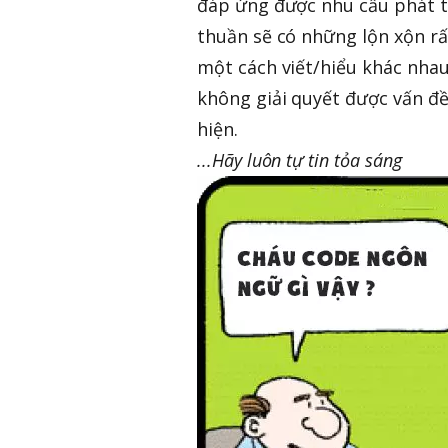
đáp ứng được nhu cầu phát t
thuần sẽ có những lộn xộn rấ
một cách viết/hiểu khác nha
không giải quyết được vấn đề
hiện.
...Hãy luôn tự tin tỏa sáng