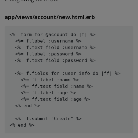
app/views/account/new.html.erb
<%= form_for @account do |f| %>

  <%= f.label :username %>

  <%= f.text_field :username %>

  <%= f.label :password %>

  <%= f.text_field :password %>

  <%= f.fields_for :user_info do |ff| %>

    <%= ff.label :name %>

    <%= ff.text_field :name %>

    <%= ff.label :age %>

    <%= ff.text_field :age %>

  <% end %>

  <%= f.submit "Create" %>
