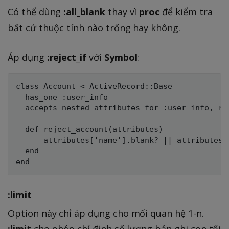
Có thể dùng
:all_blank
thay vì
proc
để kiểm tra
bất cứ thuộc tính nào trống hay không.
Áp dụng
:reject_if
với
Symbol
:
class Account < ActiveRecord::Base

  has_one :user_info

  accepts_nested_attributes_for :user_info, rej
  def reject_account(attributes)

      attributes['name'].blank? || attributes['
  end

:limit
Option này chỉ áp dụng cho mối quan hệ 1-n.