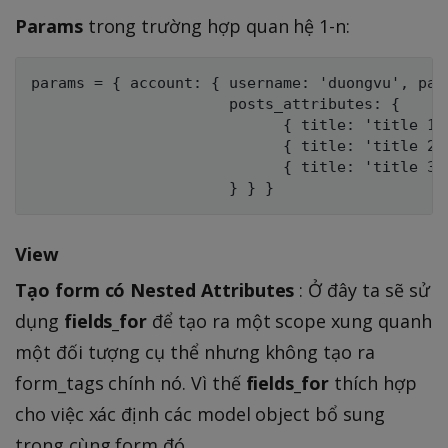
Params
trong trường hợp quan hệ 1-n:
params = { account: { username: 'duongvu', pass
                      posts_attributes: {

                            { title: 'title 1' 
                            { title: 'title 2' 
                            { title: 'title 3' 
View
Tạo form có Nested Attributes
: Ở đây ta sẽ sử
dụng
fields_for
để tạo ra một scope xung quanh
một đối tượng cụ thể nhưng không tạo ra
form_tags chính nó. Vì thế
fields_for
thích hợp
cho việc xác định các model object bổ sung
trong cùng form đó.