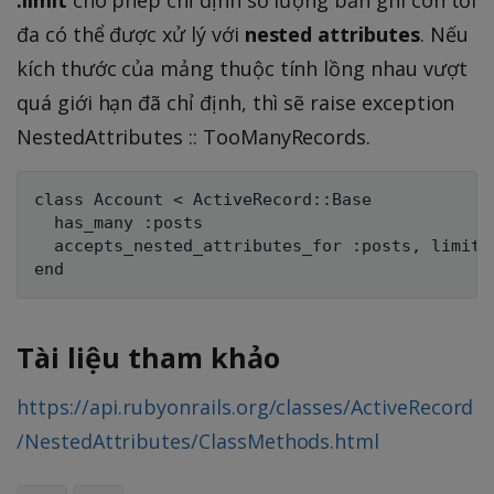
:limit
cho phép chỉ định số lượng bản ghi con tối
đa có thể được xử lý với
nested attributes
. Nếu
kích thước của mảng thuộc tính lồng nhau vượt
quá giới hạn đã chỉ định, thì sẽ raise exception
NestedAttributes :: TooManyRecords.
class Account < ActiveRecord::Base

  has_many :posts

  accepts_nested_attributes_for :posts, limit: 
Tài liệu tham khảo
https://api.rubyonrails.org/classes/ActiveRecord
/NestedAttributes/ClassMethods.html