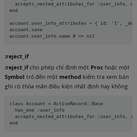
  accepts_nested_attributes_for :user_info, all
end

account.user_info_attributes = { id: '1', _dest
account.save

:reject_if
:reject_if
cho phép chỉ định một
Proc
hoặc một
Symbol
trỏ đến một
method
kiểm tra xem bản
ghi có thỏa mãn điều kiện nhất định hay không.
class Account < ActiveRecord::Base

  has_one :user_info

  accepts_nested_attributes_for :user_info, re