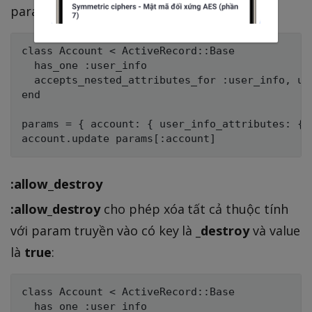
param muốn update, không cần truyền id.
class Account < ActiveRecord::Base

  has_one :user_info

  accepts_nested_attributes_for :user_info, upd
end

params = { account: { user_info_attributes: { 
:allow_destroy
:allow_destroy
cho phép xóa tất cả thuộc tính
với param truyền vào có key là
_destroy
và value
là
true
:
class Account < ActiveRecord::Base

  has_one :user_info
