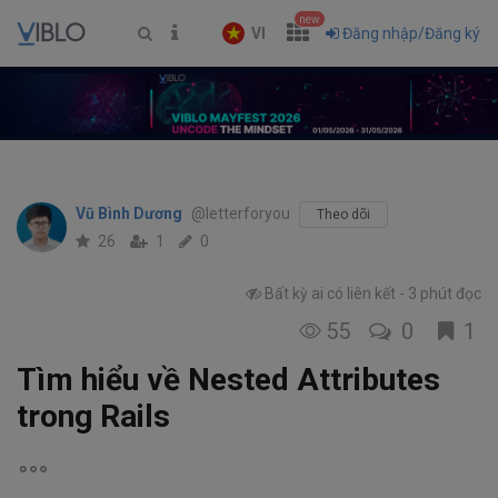
new
VI
Đăng nhập/Đăng ký
Vũ Bình Dương
@letterforyou
Theo dõi
26
1
0
Bất kỳ ai có liên kết
3 phút đọc
55
0
1
Tìm hiểu về Nested Attributes
trong Rails