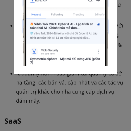
truy cập vào tất cả các công cụ họ cần, từ
bất kỳ đâu có kết nối Internet.
Một cách tiếp cận có thể mở rộng hơn: Với
PaaS, các tổ chức có thể mua thêm dung
lượng để xây dựng, thử nghiệm, dàn dựng
và chạy các ứng dụng bất cứ khi nào họ
cần.
Ít quản lý hơn: PaaS giảm tải quản lý cơ sở
hạ tầng, các bản vá, cập nhật và các tác vụ
quản trị khác cho nhà cung cấp dịch vụ
đám mây.
SaaS