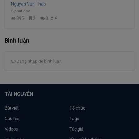
Nguyen Van Thao
5 phút đọc
4
395
2
0
Bình luận
Đăng nhập để bình luận
TÀI NGUYÊN
Bài viết
Tổ chức
Câu hỏi
Tags
Videos
Tác giả