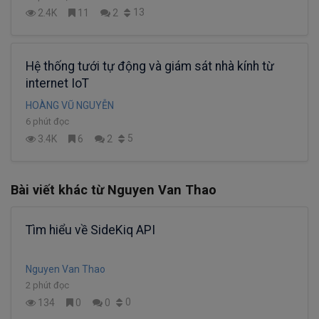
13
2.4K
11
2
Hệ thống tưới tự động và giám sát nhà kính từ
internet IoT
HOÀNG VŨ NGUYỄN
6 phút đọc
5
3.4K
6
2
Bài viết khác từ Nguyen Van Thao
Tìm hiểu về SideKiq API
Nguyen Van Thao
2 phút đọc
0
134
0
0