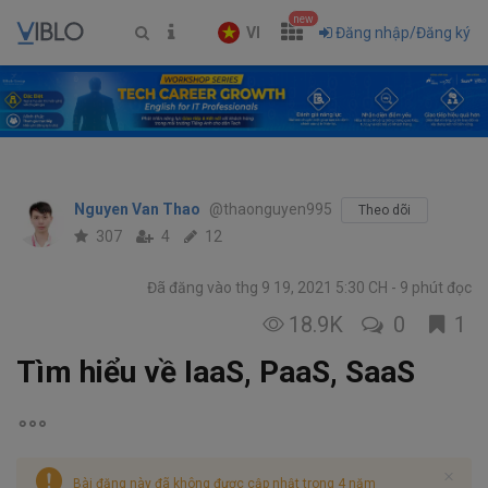
new
VI
Đăng nhập/Đăng ký
Nguyen Van Thao
@thaonguyen995
Theo dõi
307
4
12
Đã đăng vào thg 9 19, 2021 5:30 CH
9 phút đọc
18.9K
0
1
Tìm hiểu về IaaS, PaaS, SaaS
Bài đăng này đã không được cập nhật trong 4 năm