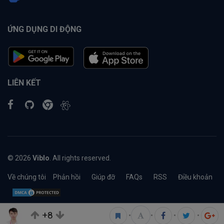
ỨNG DỤNG DI ĐỘNG
LIÊN KẾT
© 2026
Viblo
. All rights reserved.
Về chúng tôi
Phản hồi
Giúp đỡ
FAQs
RSS
Điều khoản
+8
•
•
•
•