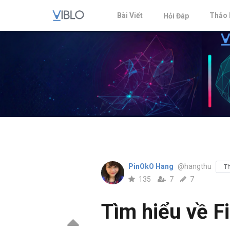
Bài Viết
Thảo 
Hỏi Đáp
PinOkO Hang
@hangthu
Th
135
7
7
Tìm hiểu về F