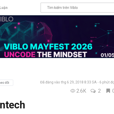
Luận
Đã đăng vào thg 6 29, 2018 8:33 SA
6 phút đ
eo dõi
2.6K
2
intech