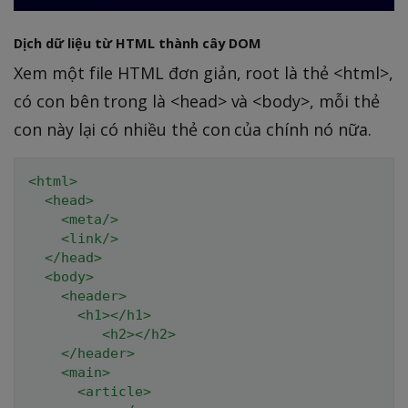
Dịch dữ liệu từ HTML thành cây DOM
Xem một file HTML đơn giản, root là thẻ <html>,
có con bên trong là <head> và <body>, mỗi thẻ
con này lại có nhiều thẻ con của chính nó nữa.
<
html
>
<
head
>
<
meta
/>
<
link
/>
</
head
>
<
body
>
<
header
>
<
h1
>
</
h1
>
<
h2
>
</
h2
>
</
header
>
<
main
>
<
article
>