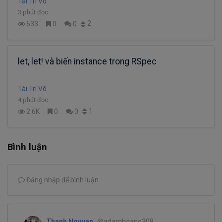
Tài Trí Võ
3 phút đọc
2
633
0
0
let, let! và biến instance trong RSpec
Tài Trí Võ
4 phút đọc
1
2.6K
0
0
Bình luận
Đăng nhập để bình luận
Thanh Nguyen
@adamhoang308