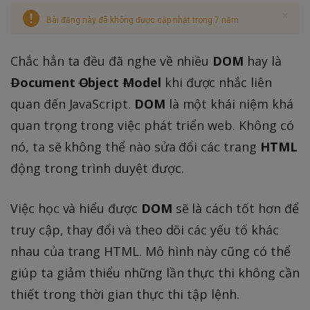
Bài đăng này đã không được cập nhật trong 7 năm
Chắc hẳn ta đều đã nghe về nhiều
DOM
hay là
D
ocument
O
bject
M
odel
khi được nhắc liên
quan đến JavaScript.
DOM
là một khái niệm khá
quan trọng trong việc phát triển web. Không có
nó, ta sẽ không thể nào sửa đổi các trang
HTML
động trong trình duyệt được.
Việc học và hiểu được
DOM
sẽ là cách tốt hơn để
truy cập, thay đổi và theo dõi các yếu tố khác
nhau của trang HTML. Mô hình này cũng có thể
giúp ta giảm thiểu những lần thực thi không cần
thiết trong thời gian thực thi tập lệnh.