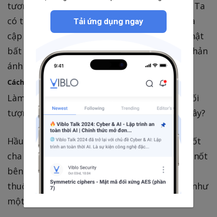
tương tác với tài liệu HTML thông qua
DOM
. Ta
có thể thêm các yếu tố vào trang web, xóa và
Tải ứng dụng ngay
cập nhật chúng. Mỗi lần thay đổi hoặc cập nhật
bất kỳ nút nào trong cây
DOM
, nó sẽ được phản
ánh trên trang web.
Cách các nốt được thiết kế
Làm thế nào các dữ liệu được lưu như một đối
tượng có thể được sắp xếp hợp lý như một cây?
Hầu hết các nốt trong một cây đều có một nốt
cha (nốt ngày phía trên nó), các nốt con (các nốt
bên dưới nó) và các anh chị em (các nốt khác
thuộc cùng một gốc). Thế là đủ điều kiện nó như
một phần tử của cây.