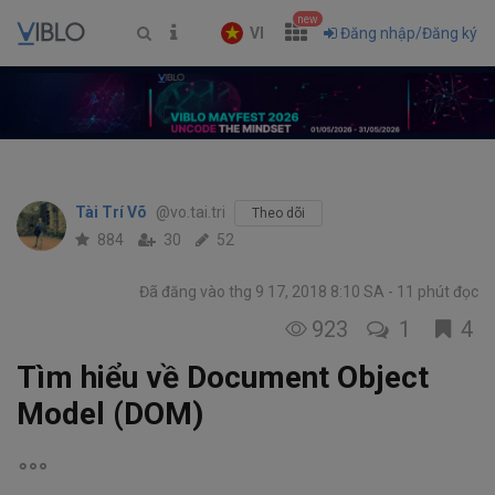
new
VI
Đăng nhập/Đăng ký
Tài Trí Võ
@vo.tai.tri
Theo dõi
884
30
52
Đã đăng vào thg 9 17, 2018 8:10 SA
11 phút đọc
923
1
4
Tìm hiểu về Document Object
Model (DOM)