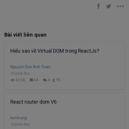
Bài viết liên quan
Hiểu sao về Virtual DOM trong ReactJs?
Nguyen Duc Anh Tuan
10 phút đọc
96
44.5K
44
4
React router dom V6
kentrung
10 phút đọc