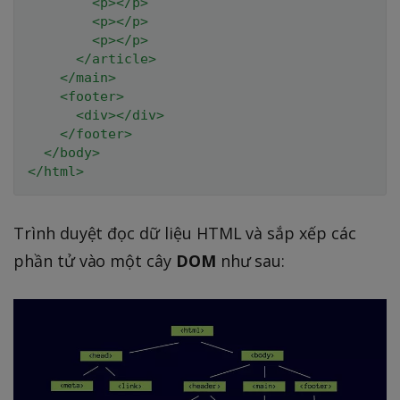
<
p
>
</
p
>
<
p
>
</
p
>
<
p
>
</
p
>
</
article
>
</
main
>
<
footer
>
<
div
>
</
div
>
</
footer
>
</
body
>
</
html
>
Trình duyệt đọc dữ liệu HTML và sắp xếp các
phần tử vào một cây
DOM
như sau: