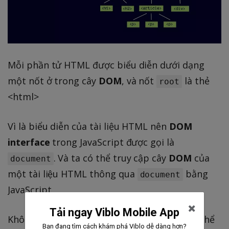
Mỗi phần tử HTML được biểu diễn dưới dạng
một nốt ở trong cây
DOM
, và nốt
là thẻ
root
<html>
Vì là biểu diễn của tài liệu HTML nên
DOM
interface
trong JavaScript được gọi là
. Và ta có thể truy cập cây
DOM
của
document
một tài liệu HTML thông qua
bằng
document
JavaScript.
Tải ngay Viblo Mobile App
Không những có thể truy cập, mà ta còn có thể
Bạn đang tìm cách khám phá Viblo dễ dàng hơn?