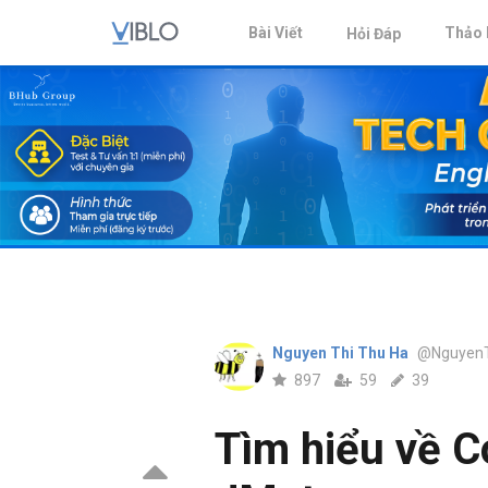
Bài Viết
Thảo 
Hỏi Đáp
Nguyen Thi Thu Ha
@Nguyen
897
59
39
Tìm hiểu về C