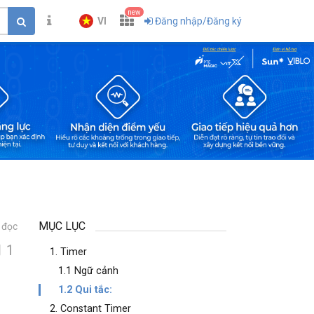
new
VI
Đăng nhập/Đăng ký
MỤC LỤC
 đọc
1
1. Timer
1.1 Ngữ cảnh
1.2 Qui tắc:
2. Constant Timer