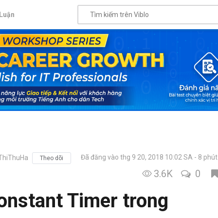
Luận
Đã đăng vào thg 9 20, 2018 10:02 SA
8 phút
ThiThuHa
Theo dõi
3.6K
0
onstant Timer trong