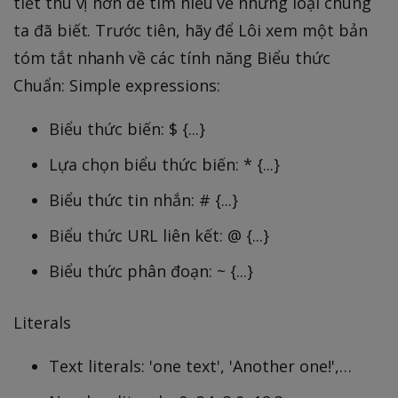
tiết thú vị hơn để tìm hiểu về những loại chúng
ta đã biết. Trước tiên, hãy để Lôi xem một bản
tóm tắt nhanh về các tính năng Biểu thức
Chuẩn: Simple expressions:
Biểu thức biến: $ {...}
Lựa chọn biểu thức biến: * {...}
Biểu thức tin nhắn: # {...}
Biểu thức URL liên kết: @ {...}
Biểu thức phân đoạn: ~ {...}
Literals
Text literals: 'one text', 'Another one!',…