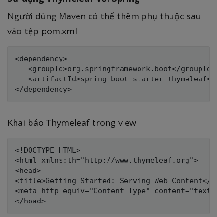
Người dùng Maven có thể thêm phụ thuộc sau
vào tệp pom.xml
<dependency>

   <groupId>org.springframework.boot</groupId>

   <artifactId>spring-boot-starter-thymeleaf</a
Khai báo Thymeleaf trong view
<!DOCTYPE HTML>

<html xmlns:th="http://www.thymeleaf.org">

<head>

<title>Getting Started: Serving Web Content</ti
<meta http-equiv="Content-Type" content="text/h