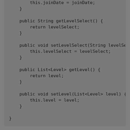
		this.joinDate = joinDate;

	}

	public String getLevelSelect() {

		return levelSelect;

	}

	public void setLevelSelect(String levelSelect) {

		this.levelSelect = levelSelect;

	}

	public List<Level> getLevel() {

		return level;

	}

	public void setLevel(List<Level> level) {

		this.level = level;

	}
