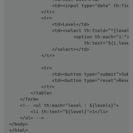
				<td><input type="date" th:field="*{joinDate}" /></td>

			</tr>

			<tr>

				<td>Level</td>

				<td><select th:field="*{levelSelect}" >

						<option th:each="i:*{level}" th:value="${i.skillLevel}"

							th:text="${i.levelName}"></option>

				</select></td>

			</tr>

			<tr>

				<td><button type="submit">Submit</button></td>

				<td><button type="reset">Reset</button></td>

			</tr>

		</table>

	</form>

	<!-- <ul th:each="level : ${levels}">

		<li th:text="${level}">1</li>

	</ul> -->

</body>
