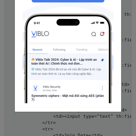
		</tr>

	</table>

	<form th:action="@{/registryHandle} " th:object="${registryForm}" method="post">

		<table align="center" >

			<tr>

				<td>Employee Code</td>

				<td><input type="text" th:field="*{employeeCode}" /></td>

			</tr>

			<tr>

				<td>Employee name</td>

				<td><input type="text" th:field="*{employeeName}" /></td>

			</tr>

			<tr>

				<td>Employee First Name</td>

				<td><input type="text" th:field="*{firstName}" /></td>

			</tr>

			<tr>

				<td>Employee Last Name</td>

				<td><input type="text" th:field="*{lastName}" /></td>

			</tr>

			<tr>

				<td>Join Date</td>
