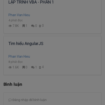
LẬP TRÌNH VBA - PHẦN 1
Phan Van Hieu
4 phút đọc
0
7.8K
1
0
Tìm hiểu AngularJS
Phan Van Hieu
8 phút đọc
4
1.6K
0
1
Bình luận
Đăng nhập để bình luận