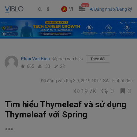
new
VI
Đăng nhập/Đăng ký
Phan Van Hieu
@phan.van.hieu
Theo dõi
665
33
22
Đã đăng vào thg 3 9, 2019 10:01 SA
5 phút đọc
19.7K
0
3
Tìm hiểu Thymeleaf và sử dụng
Thymeleaf với Spring