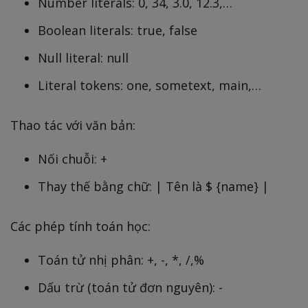
Number literals: 0, 34, 3.0, 12.3,…
Boolean literals: true, false
Null literal: null
Literal tokens: one, sometext, main,…
Thao tác với văn bản:
Nối chuỗi: +
Thay thế bằng chữ: | Tên là $ {name} |
Các phép tính toán học:
Toán tử nhị phân: +, -, *, /,%
Dấu trừ (toán tử đơn nguyên): -