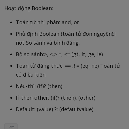
Hoạt động Boolean:
Toán tử nhị phân: and, or
Phủ định Boolean (toán tử đơn nguyên):!,
not So sánh và bình đẳng:
Bộ so sánh:>, <,> =, <= (gt, lt, ge, le)
Toán tử đẳng thức: == ,! = (eq, ne) Toán tử
có điều kiện:
Nếu-thì: (if)? (then)
If-then-other: (if)? (then): (other)
Default: (value) ?: (defaultvalue)
Java