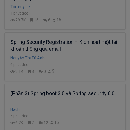
Tommy Le
1 phút đọc
16
29.7K
16
6
Spring Security Registration – Kích hoạt một tài
khoản thông qua email
Nguyễn Thị Tú Anh
6 phút đọc
5
3.1K
8
0
(Phần 3) Spring boot 3.0 và Spring security 6.0
Hách
5 phút đọc
16
6.2K
7
12