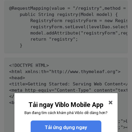
@RequestMapping(value = "/registry",method = Re
	public String registry(Model model) {		

		RegistryForm registryForm = new RegistryForm();

		registryForm.setLevel(levelDao.selectAllLevel());

		model.addAttribute("registryForm",registryForm );

		return "registry";

<!DOCTYPE HTML>

<html xmlns:th="http://www.thymeleaf.org">

<head>

<title>Getting Started: Serving Web Content</ti
<meta http-equiv="Content-Type" content="text/h
</head>

<body>

Tải ngay Viblo Mobile App
	<table style="width: 100%">

Bạn đang tìm cách khám phá Viblo dễ dàng hơn?
		<tr>

			<td style="text-align: center;">LOGO</td>

Tải ứng dụng ngay
			<td style="text-align: center;"><h1>EDIT/REGISTER EMPLOYEED</h1></td>
