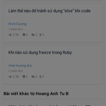
Làm thế nào để tránh sử dụng "else" khi code
Hi im Dương
7 phút đọc
6
2.9K
4
2
Khi nào sử dụng freeze trong Ruby
nhat truong duc
2 phút đọc
6
2.3K
2
0
Bài viết khác từ Hoang Anh Tu B