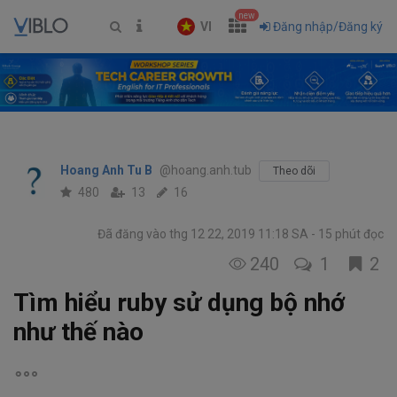
new
VI
Đăng nhập/Đăng ký
Hoang Anh Tu B
@hoang.anh.tub
Theo dõi
480
13
16
Đã đăng vào thg 12 22, 2019 11:18 SA
15 phút đọc
240
1
2
Tìm hiểu ruby sử dụng bộ nhớ
như thế nào