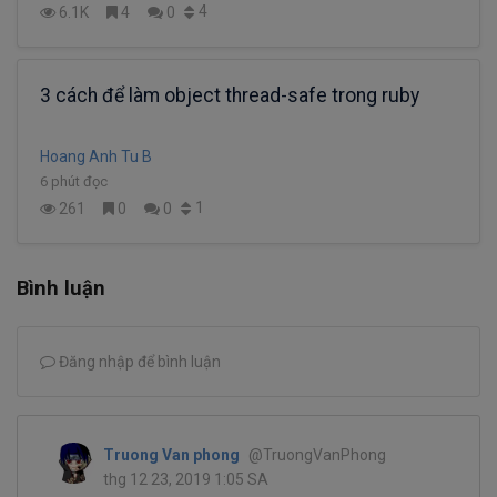
4
6.1K
4
0
3 cách để làm object thread-safe trong ruby
Hoang Anh Tu B
6 phút đọc
1
261
0
0
Bình luận
Đăng nhập để bình luận
Truong Van phong
@TruongVanPhong
thg 12 23, 2019 1:05 SA