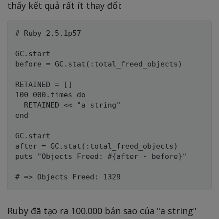
thấy kết quả rất ít thay đổi:
# Ruby 2.5.1p57

GC.start

before = GC.stat(:total_freed_objects)

RETAINED = []

100_000.times do

  RETAINED << "a string"

end

GC.start

after = GC.stat(:total_freed_objects)

puts "Objects Freed: #{after - before}"

Ruby đã tạo ra 100.000 bản sao của "a string"