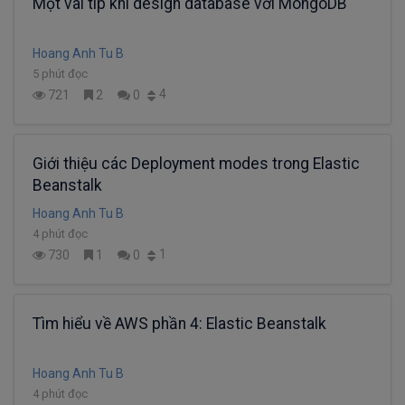
Một vài tip khi design database với MongoDB
Hoang Anh Tu B
5 phút đọc
4
721
2
0
Giới thiệu các Deployment modes trong Elastic
Beanstalk
Hoang Anh Tu B
4 phút đọc
1
730
1
0
Tìm hiểu về AWS phần 4: Elastic Beanstalk
Hoang Anh Tu B
4 phút đọc