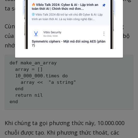
ta sẽ nói về điều này sau.
Cùng xem xét ví dụ sau để xem sự ảnh hưởng
của các đối tượng không được giữ lại đối với bộ
nhớ:
def make_an_array

  array = []

  10_000_000.times do

    array <<  "a string"

  end

  return nil

Khi chúng ta gọi phương thức này, 10.000.000
chuỗi được tạo. Khi phương thức thoát, các