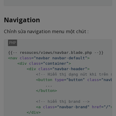
Navigation
Chỉnh sửa navigation menu một chút :
<
nav
class
=
"
navbar navbar-default
"
>
<
div
class
=
"
container
"
>
<
div
class
=
"
navbar-header
"
>
<!-- Hiển thị dạng nút khi trên sm
<
button
type
=
"
button
"
class
=
"
navba
                ...

</
button
>
<!-- hiển thị brand -->
<
a
class
=
"
navbar-brand
"
href
=
"
/
"
>
M
</
div
>