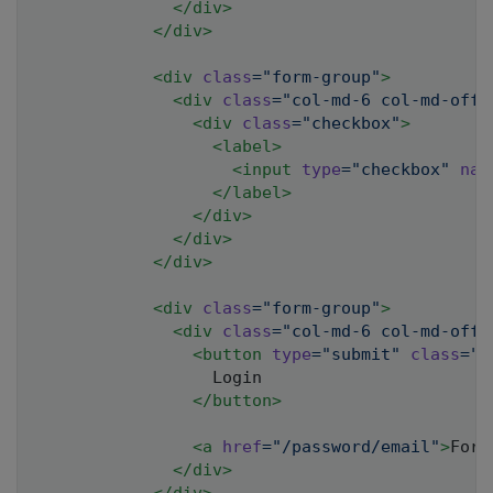
</
div
>
</
div
>
<
div
class
=
"
form-group
"
>
<
div
class
=
"
col-md-6 col-md-offs
<
div
class
=
"
checkbox
"
>
<
label
>
<
input
type
=
"
checkbox
"
nam
</
label
>
</
div
>
</
div
>
</
div
>
<
div
class
=
"
form-group
"
>
<
div
class
=
"
col-md-6 col-md-offs
<
button
type
=
"
submit
"
class
=
"
b
                  Login

</
button
>
<
a
href
=
"
/password/email
"
>
Forg
</
div
>
</
div
>