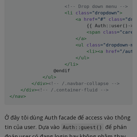
<!-- Drop down menu -->
<
li
class
=
"
dropdown
"
>
<
a
href
=
"
#
"
class
=
"
dro
                            {{ Auth::user()->na
<
span
class
=
"
caret
</
a
>
<
ul
class
=
"
dropdown-me
<
li
>
<
a
href
=
"
/auth
</
ul
>
</
li
>
                @endif

</
ul
>
</
div
>
<!-- /.navbar-collapse -->
</
div
>
<!-- /.container-fluid -->
</
nav
>
Ở đây tôi dùng Auth facade để access vào thông
tin của user. Dựa vào
để phán
Auth::guest()
đoán user có đang login hay không nhằm thay