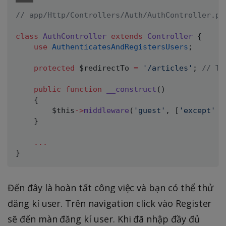
// app/Http/Controllers/Auth/AuthController.ph
class
AuthController
extends
Controller
{
use
AuthenticatesAndRegistersUsers
;
protected
$redirectTo
=
'/articles'
;
// Th
public
function
__construct
(
)
{
$this
->
middleware
(
'guest'
,
[
'except'
=
}
...
}
Đến đây là hoàn tất công việc và bạn có thể thử
đăng kí user. Trên navigation click vào Register
sẽ đến màn đăng kí user. Khi đã nhập đầy đủ