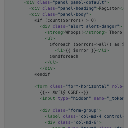
<
div
class
=
"
panel panel-default
"
>
<
div
class
=
"
panel-heading
"
>
Register
</
d
<
div
class
=
"
panel-body
"
>
          @if (count($errors) > 0)

<
div
class
=
"
alert alert-danger
"
>
<
strong
>
Whoops!
</
strong
>
 There w
<
ul
>
                @foreach ($errors->all() as $er
<
li
>
{{ $error }}
</
li
>
                @endforeach

</
ul
>
</
div
>
          @endif

<
form
class
=
"
form-horizontal
"
role
=
"
            {{-- Xử lý CSRF--}}

<
input
type
=
"
hidden
"
name
=
"
_token
"
<
div
class
=
"
form-group
"
>
<
label
class
=
"
col-md-4 control-l
<
div
class
=
"
col-md-6
"
>