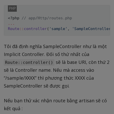
<?php
// app/Http/routes.php
...
Route
::
controller
(
'sample'
,
'SampleController'
Tôi đã định nghĩa SampleController như là một
Implicit Controller. Đối số thứ nhất của
sẽ là base URI, còn thứ 2
Route::controller()
sẽ là Controller name. Nếu mà access vào
“/sample/XXXX” thì phương thức XXXX của
SampleController sẽ được gọi.
Nếu bạn thử xác nhận route bằng artisan sẽ có
kết quả :