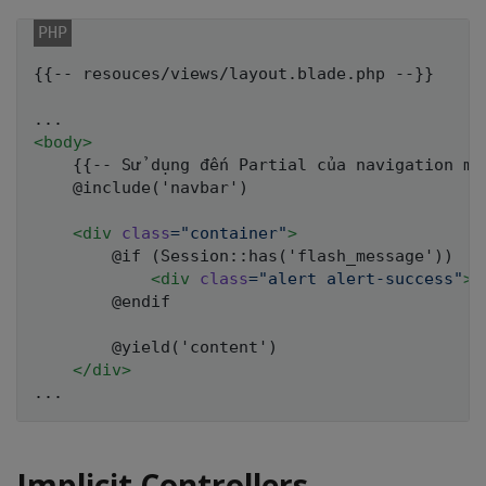
{{-- resouces/views/layout.blade.php --}}

<
body
>
    {{-- Sử dụng đến Partial của navigation men
    @include('navbar')

<
div
class
=
"
container
"
>
        @if (Session::has('flash_message'))

<
div
class
=
"
alert alert-success
"
>
{
        @endif

        @yield('content')

</
div
>
Implicit Controllers