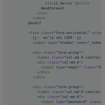
<
li
>
{{ $error }}
</
li
>
                @endforeach

</
ul
>
</
div
>
          @endif

<
form
class
=
"
form-horizontal
"
role
=
"
            {{-- xử lý với CSRF--}}

<
input
type
=
"
hidden
"
name
=
"
_token
"
<
div
class
=
"
form-group
"
>
<
label
class
=
"
col-md-4 control-l
<
div
class
=
"
col-md-6
"
>
<
input
type
=
"
email
"
class
=
"
for
</
div
>
</
div
>
<
div
class
=
"
form-group
"
>
<
label
class
=
"
col-md-4 control-l
<
div
class
=
"
col-md-6
"
>
<
input
type
=
"
password
"
class
=
"