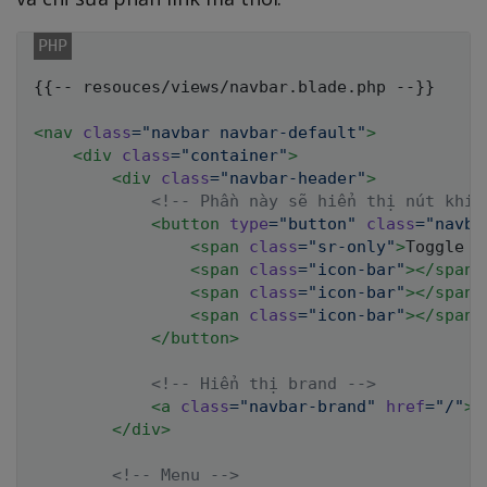
{{-- resouces/views/navbar.blade.php --}}

<
nav
class
=
"
navbar navbar-default
"
>
<
div
class
=
"
container
"
>
<
div
class
=
"
navbar-header
"
>
<!-- Phần này sẽ hiển thị nút khi 
<
button
type
=
"
button
"
class
=
"
navba
<
span
class
=
"
sr-only
"
>
Toggle n
<
span
class
=
"
icon-bar
"
>
</
span
>
<
span
class
=
"
icon-bar
"
>
</
span
>
<
span
class
=
"
icon-bar
"
>
</
span
>
</
button
>
<!-- Hiển thị brand -->
<
a
class
=
"
navbar-brand
"
href
=
"
/
"
>
M
</
div
>
<!-- Menu -->