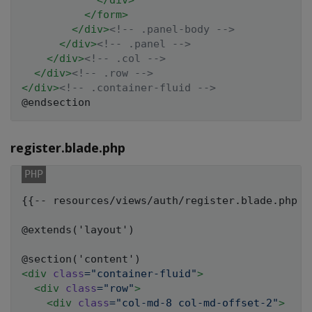
</
form
>
</
div
>
<!-- .panel-body -->
</
div
>
<!-- .panel -->
</
div
>
<!-- .col -->
</
div
>
<!-- .row -->
</
div
>
<!-- .container-fluid -->
register.blade.php
{{-- resources/views/auth/register.blade.php --
@extends('layout')

<
div
class
=
"
container-fluid
"
>
<
div
class
=
"
row
"
>
<
div
class
=
"
col-md-8 col-md-offset-2
"
>