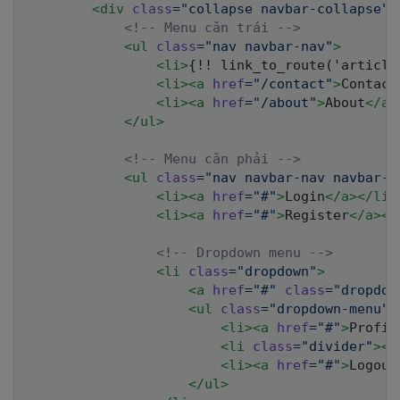
<
div
class
=
"
collapse navbar-collapse
"
<!-- Menu căn trái -->
<
ul
class
=
"
nav navbar-nav
"
>
<
li
>
{!! link_to_route('article
<
li
>
<
a
href
=
"
/contact
"
>
Contact
<
li
>
<
a
href
=
"
/about
"
>
About
</
a
>
</
ul
>
<!-- Menu căn phải -->
<
ul
class
=
"
nav navbar-nav navbar-r
<
li
>
<
a
href
=
"
#
"
>
Login
</
a
>
</
li
>
<
li
>
<
a
href
=
"
#
"
>
Register
</
a
>
</
<!-- Dropdown menu -->
<
li
class
=
"
dropdown
"
>
<
a
href
=
"
#
"
class
=
"
dropdow
<
ul
class
=
"
dropdown-menu
"
<
li
>
<
a
href
=
"
#
"
>
Profil
<
li
class
=
"
divider
"
>
</
<
li
>
<
a
href
=
"
#
"
>
Logout
</
ul
>