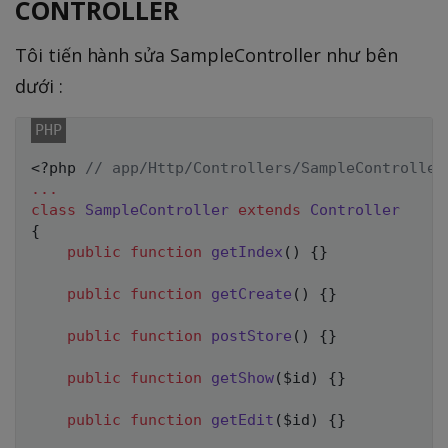
CONTROLLER
Tôi tiến hành sửa SampleController như bên
dưới :
<?php
// app/Http/Controllers/SampleController
...
class
SampleController
extends
Controller
{
public
function
getIndex
(
)
{
}
public
function
getCreate
(
)
{
}
public
function
postStore
(
)
{
}
public
function
getShow
(
$id
)
{
}
public
function
getEdit
(
$id
)
{
}