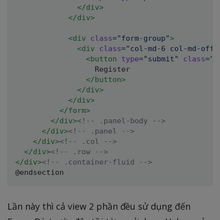
</
div
>
</
div
>
<
div
class
=
"
form-group
"
>
<
div
class
=
"
col-md-6 col-md-offs
<
button
type
=
"
submit
"
class
=
"
b
                  Register

</
button
>
</
div
>
</
div
>
</
form
>
</
div
>
<!-- .panel-body -->
</
div
>
<!-- .panel -->
</
div
>
<!-- .col -->
</
div
>
<!-- .row -->
</
div
>
<!-- .container-fluid -->
Lần này thì cả view 2 phần đều sử dụng đến