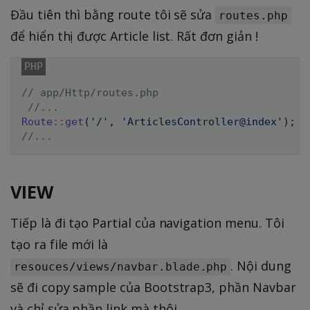
Đầu tiên thì bằng route tôi sẽ sửa
routes.php
để hiển thị được Article list. Rất đơn giản !
// app/Http/routes.php
//...
Route
::
get
(
'/'
,
'ArticlesController@index'
)
;
//...
VIEW
Tiếp là đi tạo Partial của navigation menu. Tôi
tạo ra file mới là
. Nội dung
resouces/views/navbar.blade.php
sẽ đi copy sample của Bootstrap3, phần Navbar
và chỉ sửa phần link mà thôi.