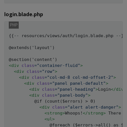
login.blade.php
{{-- resources/views/auth/login.blade.php --}}

@extends('layout')

<
div
class
=
"
container-fluid
"
>
<
div
class
=
"
row
"
>
<
div
class
=
"
col-md-8 col-md-offset-2
"
>
<
div
class
=
"
panel panel-default
"
>
<
div
class
=
"
panel-heading
"
>
Login
</
div
>
<
div
class
=
"
panel-body
"
>
          @if (count($errors) > 0)

<
div
class
=
"
alert alert-danger
"
>
<
strong
>
Whoops!
</
strong
>
 There w
<
ul
>
                @foreach ($errors->all() as $er