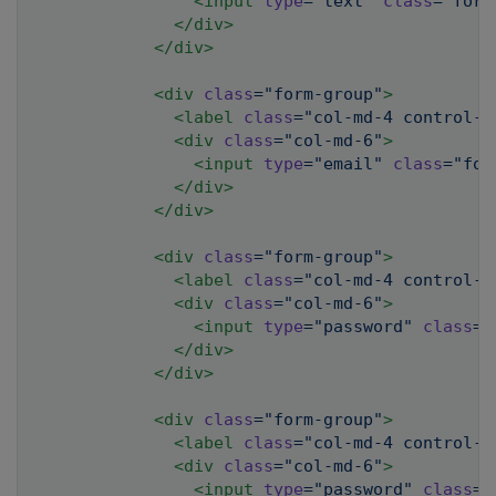
<
input
type
=
"
text
"
class
=
"
form
</
div
>
</
div
>
<
div
class
=
"
form-group
"
>
<
label
class
=
"
col-md-4 control-l
<
div
class
=
"
col-md-6
"
>
<
input
type
=
"
email
"
class
=
"
for
</
div
>
</
div
>
<
div
class
=
"
form-group
"
>
<
label
class
=
"
col-md-4 control-l
<
div
class
=
"
col-md-6
"
>
<
input
type
=
"
password
"
class
=
"
</
div
>
</
div
>
<
div
class
=
"
form-group
"
>
<
label
class
=
"
col-md-4 control-l
<
div
class
=
"
col-md-6
"
>
<
input
type
=
"
password
"
class
=
"