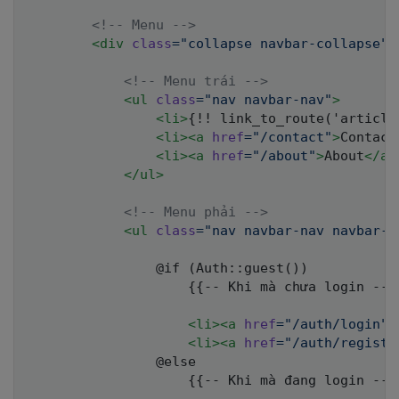
<!-- Menu -->
<
div
class
=
"
collapse navbar-collapse
"
<!-- Menu trái -->
<
ul
class
=
"
nav navbar-nav
"
>
<
li
>
{!! link_to_route('article
<
li
>
<
a
href
=
"
/contact
"
>
Contact
<
li
>
<
a
href
=
"
/about
"
>
About
</
a
>
</
ul
>
<!-- Menu phải -->
<
ul
class
=
"
nav navbar-nav navbar-r
                @if (Auth::guest())

                    {{-- Khi mà chưa login --}}
<
li
>
<
a
href
=
"
/auth/login
"
>
<
li
>
<
a
href
=
"
/auth/registe
                @else

                    {{-- Khi mà đang login --}}