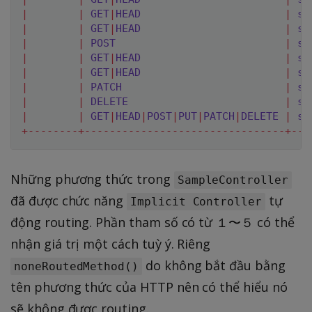
|
|
GET
|
HEAD
|
sa
|
|
GET
|
HEAD
|
sa
|
|
POST
|
sa
|
|
GET
|
HEAD
|
sa
|
|
GET
|
HEAD
|
sa
|
|
PATCH
|
sa
|
|
DELETE
|
sa
|
|
GET
|
HEAD
|
POST
|
PUT
|
PATCH
|
DELETE
|
sa
+
--
--
--
--
+
--
--
--
--
--
--
--
--
--
--
--
--
--
--
--
--
+
--
-
Những phương thức trong
SampleController
đã được chức năng
tự
Implicit Controller
động routing. Phần tham số có từ １〜５ có thể
nhận giá trị một cách tuỳ ý. Riêng
do không bắt đầu bằng
noneRoutedMethod()
tên phương thức của HTTP nên có thể hiểu nó
sẽ không được routing.