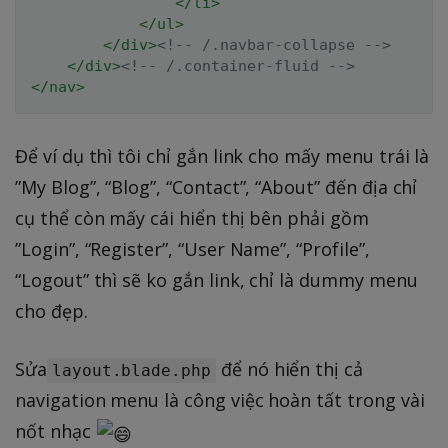
</
li
>
</
ul
>
</
div
>
<!-- /.navbar-collapse -->
</
div
>
<!-- /.container-fluid -->
</
nav
>
Để ví dụ thì tôi chỉ gắn link cho mấy menu trái là
”My Blog”, “Blog”, “Contact”, “About” đến địa chỉ
cụ thể còn mấy cái hiển thị bên phải gồm
”Login”, “Register”, “User Name”, “Profile”,
“Logout” thì sẽ ko gắn link, chỉ là dummy menu
cho đẹp.
Sửa
để nó hiển thị cả
layout.blade.php
navigation menu là công việc hoàn tất trong vài
nốt nhạc