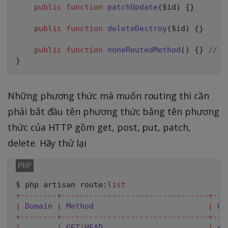
public
function
patchUpdate
(
$id
)
{
}
public
function
deleteDestroy
(
$id
)
{
}
public
function
noneRoutedMethod
(
)
{
}
// k
}
Những phương thức mà muốn routing thì cần
phải bắt đầu tên phương thức bằng tên phương
thức của HTTP gồm get, post, put, patch,
delete. Hãy thử lại
$ php artisan route
:
list
+
--
--
--
--
+
--
--
--
--
--
--
--
--
--
--
--
--
--
--
--
--
+
--
-
|
Domain
|
Method
|
UR
+
--
--
--
--
+
--
--
--
--
--
--
--
--
--
--
--
--
--
--
--
--
+
--
-
|
|
GET
|
HEAD
|
sa