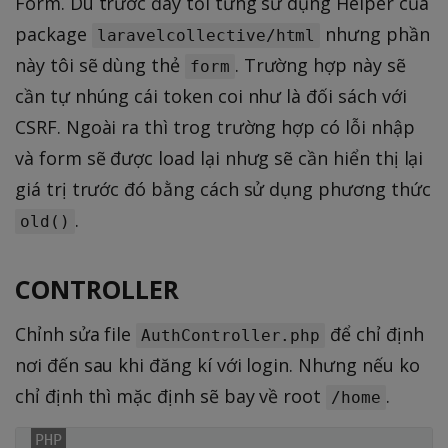
Form. Dù trước đây tồi từng sử dụng Helper của
package
nhưng phần
laravelcollective/html
này tôi sẽ dùng thẻ
. Trường hợp này sẽ
form
cần tự nhúng cái token coi như là đối sách với
CSRF. Ngoài ra thì trog trường hợp có lỗi nhập
và form sẽ được load lại nhưg sẽ cần hiển thị lại
giá trị trước đó bằng cách sử dụng phương thức
.
old()
CONTROLLER
Chỉnh sửa file
để chỉ định
AuthController.php
nơi đến sau khi đăng kí với login. Nhưng nếu ko
chỉ định thì mặc định sẽ bay về root
.
/home