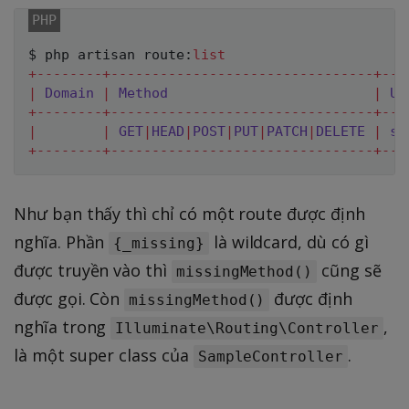
$ php artisan route
:
list
+
--
--
--
--
+
--
--
--
--
--
--
--
--
--
--
--
--
--
--
--
--
+
--
-
|
Domain
|
Method
|
UR
+
--
--
--
--
+
--
--
--
--
--
--
--
--
--
--
--
--
--
--
--
--
+
--
-
|
|
GET
|
HEAD
|
POST
|
PUT
|
PATCH
|
DELETE
|
sa
+
--
--
--
--
+
--
--
--
--
--
--
--
--
--
--
--
--
--
--
--
--
+
--
-
Như bạn thấy thì chỉ có một route được định
nghĩa. Phần
là wildcard, dù có gì
{_missing}
được truyền vào thì
cũng sẽ
missingMethod()
được gọi. Còn
được định
missingMethod()
nghĩa trong
,
Illuminate\Routing\Controller
là một super class của
.
SampleController