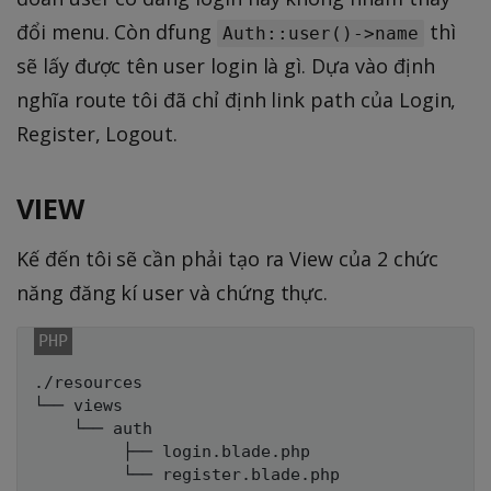
đổi menu. Còn dfung
thì
Auth::user()->name
sẽ lấy được tên user login là gì. Dựa vào định
nghĩa route tôi đã chỉ định link path của Login,
Register, Logout.
VIEW
Kế đến tôi sẽ cần phải tạo ra View của 2 chức
năng đăng kí user và chứng thực.
./resources

└── views

    └── auth

         ├── login.blade.php
