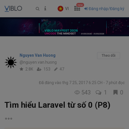
new
VI
Đăng nhập/Đăng ký
Nguyen Van Huong
Theo dõi
@nguyen.van.huong
2.8K
153
47
Đã đăng vào thg 7 25, 2017 6:25 CH
7 phút đọc
543
1
0
Tìm hiểu Laravel từ số 0 (P8)