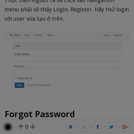
menu phải sẽ thấy Login, Register. Hãy thử login
với user vừa tạo ở trên.
Forgot Password
0
•
•
•
•
Như vậy đã xong phần login với đăng kí ở trên,