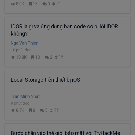
21
8.0K
15
0
IDOR là gì và ứng dụng bạn code có bị lỗi IDOR
không?
Ngo Van Thien
10 phút đọc
15
10.8K
10
2
Local Storage trên thiết bị iOS
Tran Minh Nhat
9 phút đọc
15
8.7K
8
5
Bước chân vào thế giới bảo mật với TryHackMe