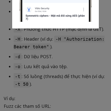
hoặc
: URL mục tiêu.
-u
--url
hoặc
: Danh sách từ
-w
--wordlist
(wordlist) để fuzz.
: Phương thức HTTP (mặc định là GET).
-X
: Header (ví dụ:
-H
-H "Authorization:
).
Bearer token"
: Dữ liệu POST.
-d
: Lưu kết quả vào tệp.
-o
: Số luồng (threads) để thực hiện (ví dụ:
-t
).
-t 50
Ví dụ:
Fuzz các tham số URL: