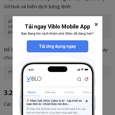
GitHub và biên dịch bằng lệnh:
git clone https://github.com/ffuf/ffuf

Tải ngay Viblo Mobile App
cd ffuf

Bạn đang tìm cách khám phá Viblo dễ dàng hơn?
Tải ứng dụng ngay
Để kiểm tra xem việc cài đặt đã thành công hay
chưa, hãy chạy lệnh:
3.2. Sử dụng
Các tùy chọn quan trọng: