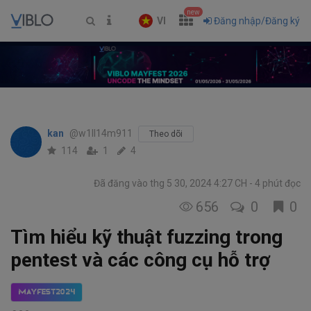
new
VI
Đăng nhập/Đăng ký
kan
@w1ll14m911
Theo dõi
114
1
4
Đã đăng vào thg 5 30, 2024 4:27 CH
4 phút đọc
656
0
0
Tìm hiểu kỹ thuật fuzzing trong
pentest và các công cụ hỗ trợ
MayFest2024