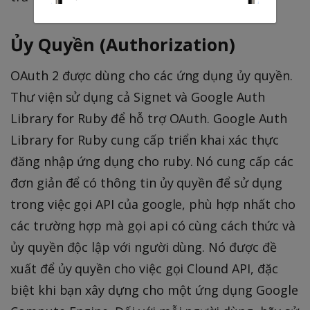
Ủy Quyền (Authorization)
OAuth 2 được dùng cho các ứng dụng ủy quyền.
Thư viện sử dụng cả Signet và Google Auth
Library for Ruby để hỗ trợ OAuth. Google Auth
Library for Ruby cung cấp triển khai xác thực
đăng nhập ứng dụng cho ruby. Nó cung cấp các
đơn giản để có thông tin ủy quyền để sử dụng
trong việc gọi API của google, phù hợp nhất cho
các trường hợp mà gọi api có cùng cách thức và
ủy quyền độc lập với người dùng. Nó được đề
xuất để ủy quyền cho việc gọi Clound API, đặc
biệt khi bạn xây dựng cho một ứng dụng Google