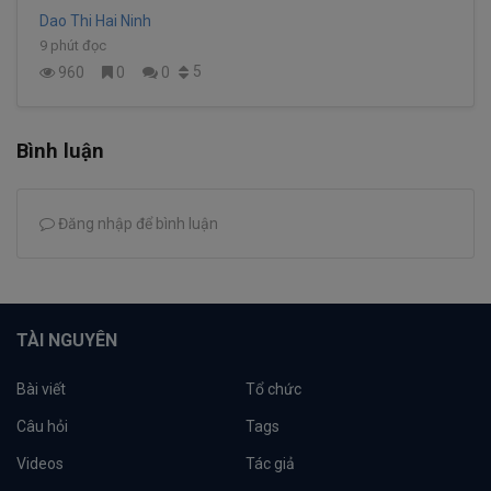
Dao Thi Hai Ninh
9 phút đọc
5
960
0
0
Bình luận
Đăng nhập để bình luận
TÀI NGUYÊN
Bài viết
Tổ chức
Câu hỏi
Tags
Videos
Tác giả