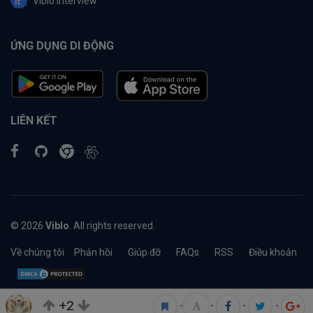
Viblo Interview
ỨNG DỤNG DI ĐỘNG
LIÊN KẾT
© 2026
Viblo
. All rights reserved.
Về chúng tôi
Phản hồi
Giúp đỡ
FAQs
RSS
Điều khoản
+2
•
•
•
•