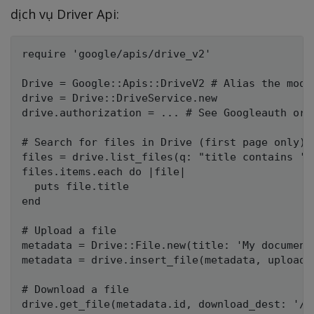
dịch vụ Driver Api:
require 'google/apis/drive_v2'

Drive = Google::Apis::DriveV2 # Alias the modul
drive = Drive::DriveService.new

drive.authorization = ... # See Googleauth or S
# Search for files in Drive (first page only)

files = drive.list_files(q: "title contains 'fi
files.items.each do |file|

  puts file.title

end

# Upload a file

metadata = Drive::File.new(title: 'My document'
metadata = drive.insert_file(metadata, upload_
# Download a file
