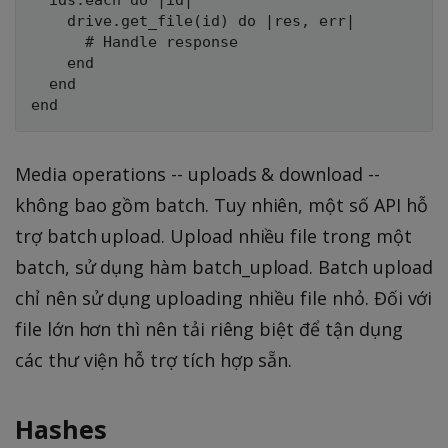
  ids.each do |id|

    drive.get_file(id) do |res, err|

      # Handle response

    end

  end

Media operations -- uploads & download --
không bao gồm batch. Tuy nhiên, một số API hỗ
trợ batch upload. Upload nhiều file trong một
batch, sử dụng hàm batch_upload. Batch upload
chỉ nên sử dụng uploading nhiều file nhỏ. Đối với
file lớn hơn thì nên tải riêng biệt để tận dụng
các thư viện hỗ trợ tích hợp sẵn.
Hashes