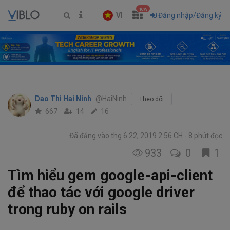
new
VI
Đăng nhập/Đăng ký
Dao Thi Hai Ninh
@HaiNinh
Theo dõi
667
14
16
Đã đăng vào thg 6 22, 2019 2:56 CH
8 phút đọc
933
0
1
Tìm hiểu gem google-api-client
để thao tác với google driver
trong ruby on rails