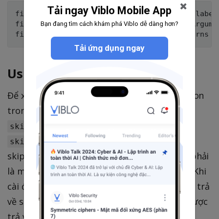
Tải ngay Viblo Mobile App
file = {id: '123', title: 'My document', labels
file = drive.create_file(file) # Raises Argume
Bạn đang tìm cách khám phá Viblo dễ dàng hơn?
Tải ứng dụng ngay
Using raw JSON
Để xử lý JSON serialization hoặc deserialization
trong ứng dụng, gán các tùy chọn
hoặc
skip_serialization
. Khi dùng
skip_deserializaton
skip_serialization cho một request, Body là phải
là một string được chuyển đổi từ một JSON. Khi
cài đặt skip_deserialization là true, response trả
về sẽ giống như một string bao gồm JSON được
trả về từ server.