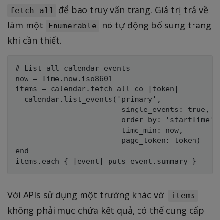
để bao truy vấn trang. Giá trị trả về
fetch_all
làm một
nó tự động bổ sung trang
Enumerable
khi cần thiết.
# List all calendar events

now = Time.now.iso8601

items = calendar.fetch_all do |token|

  calendar.list_events('primary',

                        single_events: true,

                        order_by: 'startTime',

                        time_min: now,

                        page_token: token)

end

Với APIs sử dụng một trường khác với
items
không phải mục chứa kết quả, có thể cung cấp