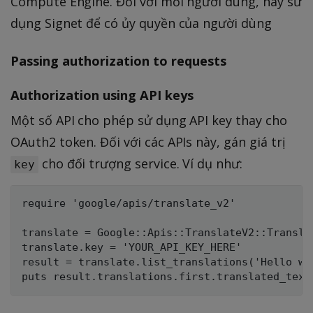
Compute Engine. Đối với mỗi người dùng, hãy sử
dụng Signet để có ủy quyền của người dùng
Passing authorization to requests
Authorization using API keys
Một số API cho phép sử dụng API key thay cho
OAuth2 token. Đối với các APIs này, gán giá trị
cho đối trượng service. Ví dụ như:
key
require 'google/apis/translate_v2'

translate = Google::Apis::TranslateV2::Translat
translate.key = 'YOUR_API_KEY_HERE'

result = translate.list_translations('Hello wo