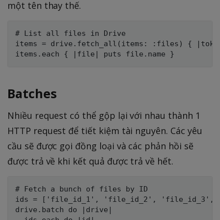
một tên thay thế.
# List all files in Drive

items = drive.fetch_all(items: :files) { |toke
Batches
Nhiều request có thể gộp lại với nhau thành 1
HTTP request để tiết kiệm tài nguyên. Các yêu
cầu sẽ được gọi đồng loại và các phản hồi sẽ
được trả về khi kết quả được trả về hết.
# Fetch a bunch of files by ID

ids = ['file_id_1', 'file_id_2', 'file_id_3', '
drive.batch do |drive|
