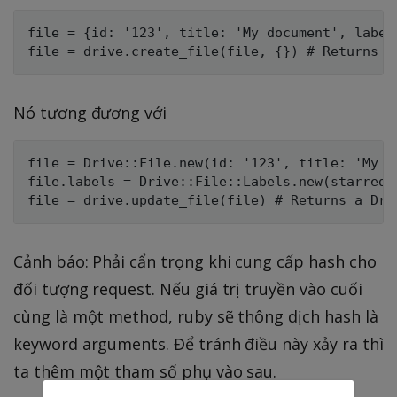
file = {id: '123', title: 'My document', labels
Nó tương đương với
file = Drive::File.new(id: '123', title: 'My do
file.labels = Drive::File::Labels.new(starred: 
Cảnh báo: Phải cẩn trọng khi cung cấp hash cho
đối tượng request. Nếu giá trị truyền vào cuối
cùng là một method, ruby sẽ thông dịch hash là
keyword arguments. Để tránh điều này xảy ra thì
ta thêm một tham số phụ vào sau.