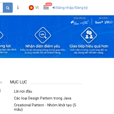
new
VI
Đăng nhập/Đăng ký
MỤC LỤC
ọc
0
Lời nói đầu
Các loại Design Pattern trong Java
Creational Pattern - Nhóm khởi tạo (5
mẫu)