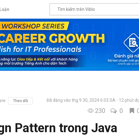
Luận
Đã đăng vào thg 9 30, 2024 6:03 SA
12 phút đ
gne
Theo dõi
230
0
gn Pattern trong Java