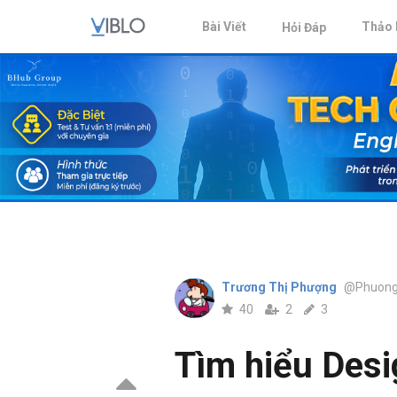
Bài Viết
Thảo 
Hỏi Đáp
Trương Thị Phượng
@Phuon
40
2
3
Tìm hiểu Desi