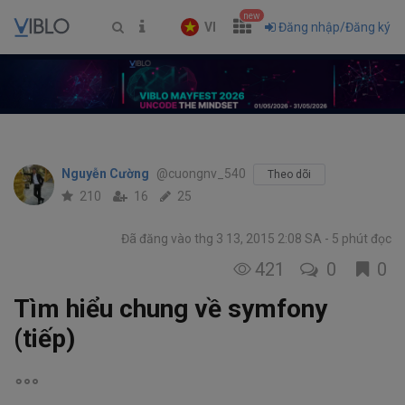
new
VI
Đăng nhập/Đăng ký
Nguyễn Cường
@cuongnv_540
Theo dõi
210
16
25
Đã đăng vào thg 3 13, 2015 2:08 SA
5 phút đọc
421
0
0
Tìm hiểu chung về symfony
(tiếp)