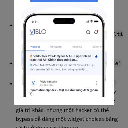
(
):
<select>
array('multiple' =>
false, 'expanded' => false)
Dropdown box (
<select
):
multiple="multiple">
array('multi
ple' => true, 'expanded' =>
false)
List of radio buttons:
array('multiple'
=> false, 'expanded' => true)
List of checkboxes:
array('multiple'
Mặc
=> true, 'expanded' => true)
dù bạn nghĩ rằng không thể submit một
giá trị khác, nhưng một hacker có thể
bypass dễ dàng một widget choices bằng
cách sử dụng các công cụ