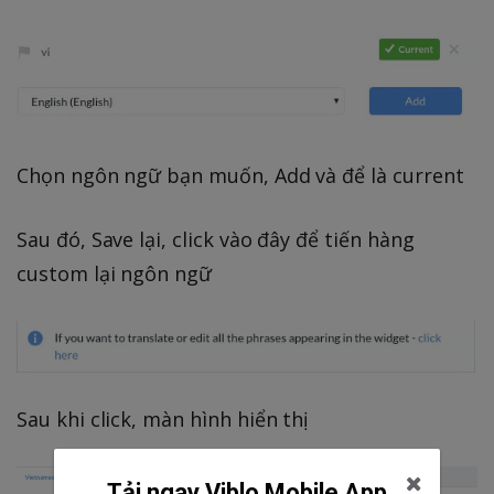
Chọn ngôn ngữ bạn muốn, Add và để là current
Sau đó, Save lại, click vào đây để tiến hàng
custom lại ngôn ngữ
Sau khi click, màn hình hiển thị
Tải ngay Viblo Mobile App