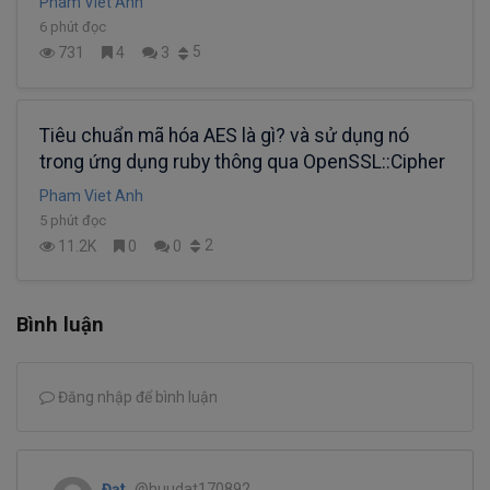
Pham Viet Anh
6 phút đọc
5
731
4
3
Tiêu chuẩn mã hóa AES là gì? và sử dụng nó
trong ứng dụng ruby thông qua OpenSSL::Cipher
Pham Viet Anh
5 phút đọc
2
11.2K
0
0
Bình luận
Đăng nhập để bình luận
Đạt
@huudat170892