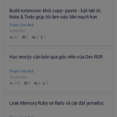
Build extension: khỏi copy–paste - bật tab AI,
Note & Todo giúp tôi làm việc liền mạch hơn
Pham Viet Anh
4 phút đọc
1
27
0
0
Học nestjs căn bản qua góc nhìn của Dev ROR
Pham Viet Anh
10 phút đọc
3
773
0
0
Leak Memory Ruby on Rails và cài đặt jemalloc