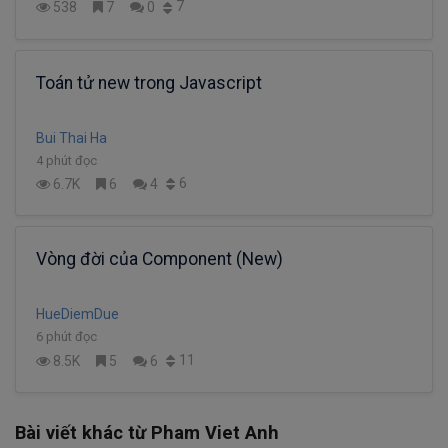
7
538
7
0
Toán tử new trong Javascript
Bui Thai Ha
4 phút đọc
6
6.7K
6
4
Vòng đời của Component (New)
HueDiemDue
6 phút đọc
11
8.5K
5
6
Bài viết khác từ Pham Viet Anh