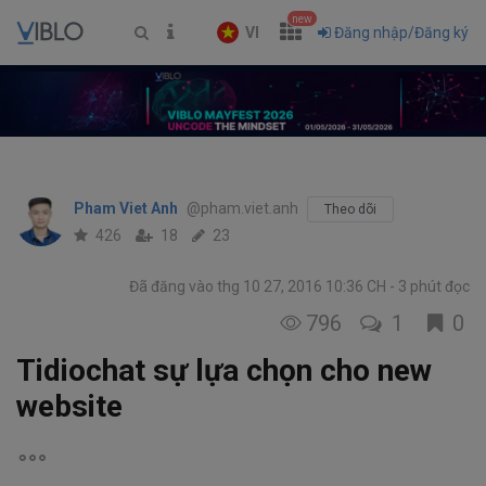
new
VI
Đăng nhập/Đăng ký
Pham Viet Anh
@pham.viet.anh
Theo dõi
426
18
23
Đã đăng vào thg 10 27, 2016 10:36 CH
3 phút đọc
796
1
0
Tidiochat sự lựa chọn cho new
website