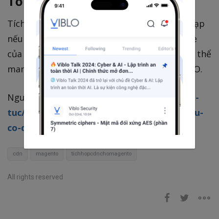
Tổng kết
Tích hợp CDN cho Magento không hề phức tạp
nếu bạn hiểu cấu trúc URL và quy trình cache
của hệ thống. Một vài phút cấu hình đúng có thể
mang lại khác biệt lớn về hiệu suất, UX và SEO.
Nguồn tham khảo:
https://bizflycloud.vn/tin-
tuc/tich-hop-cdn-cho-magento-the-nao-lieu-
co-de-dang-20210823173631266.htm
cdn
magento
tichhopcdnchomagento
All rights reserved