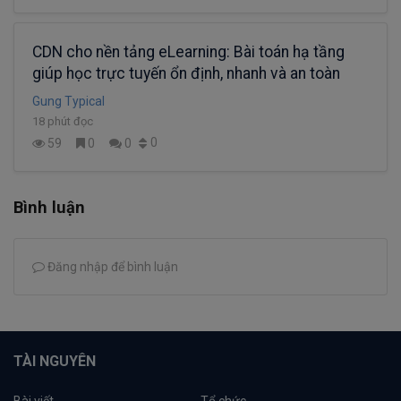
CDN cho nền tảng eLearning: Bài toán hạ tầng
giúp học trực tuyến ổn định, nhanh và an toàn
Gung Typical
18 phút đọc
0
59
0
0
Bình luận
Đăng nhập để bình luận
TÀI NGUYÊN
Bài viết
Tổ chức