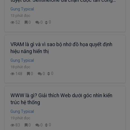
CPU-Z bằng AI EDR như thế nào?
Gung Typical
13 phút đọc
0
52
0
0
VRAM là gì và vì sao bộ nhớ đồ họa quyết định
hiệu năng hiển thị
Gung Typical
18 phút đọc
0
148
0
0
WWW là gì? Giải thích Web dưới góc nhìn kiến
trúc hệ thống
Gung Typical
19 phút đọc
0
83
0
0