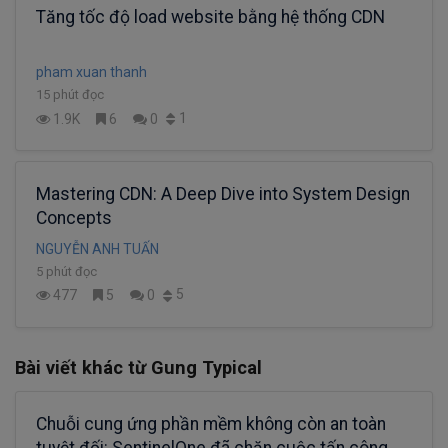
Tăng tốc độ load website bằng hệ thống CDN
pham xuan thanh
15 phút đọc
1
1.9K
6
0
Mastering CDN: A Deep Dive into System Design
Concepts
NGUYỄN ANH TUẤN
5 phút đọc
5
477
5
0
Bài viết khác từ Gung Typical
Chuỗi cung ứng phần mềm không còn an toàn
tuyệt đối: SentinelOne đã chặn cuộc tấn công