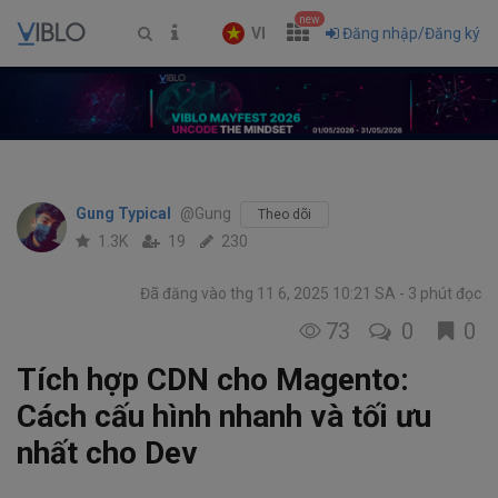
new
VI
Đăng nhập/Đăng ký
Gung Typical
@Gung
Theo dõi
1.3K
19
230
Đã đăng vào thg 11 6, 2025 10:21 SA
3 phút đọc
73
0
0
Tích hợp CDN cho Magento:
Cách cấu hình nhanh và tối ưu
nhất cho Dev