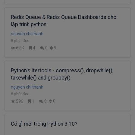
Redis Queue & Redis Queue Dashboards cho
lập trình python
nguyen chi thanh
8 phút đọc
9
6.8K
4
0
Python's itertools - compress(), dropwhile(),
takewhile() and groupby()
nguyen chi thanh
8 phút đọc
0
596
1
0
Có gì mới trong Python 3.10?