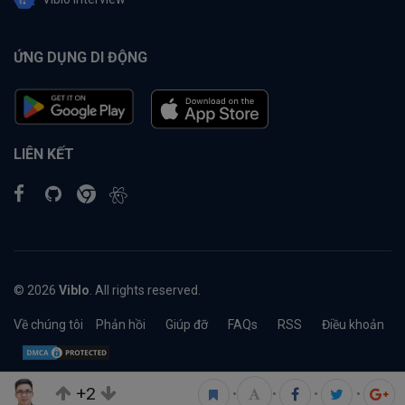
ỨNG DỤNG DI ĐỘNG
LIÊN KẾT
© 2026
Viblo
. All rights reserved.
Về chúng tôi
Phản hồi
Giúp đỡ
FAQs
RSS
Điều khoản
+2
•
•
•
•