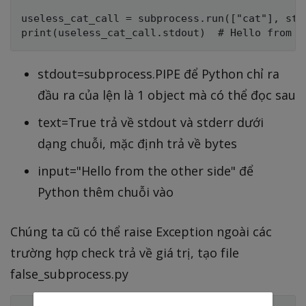
useless_cat_call = subprocess.run(["cat"], std
stdout=subprocess.PIPE để Python chỉ ra
đầu ra của lện là 1 object mà có thể đọc sau
text=True trả về stdout và stderr dưới
dạng chuỗi, mặc định trả về bytes
input="Hello from the other side" để
Python thêm chuỗi vào
Chúng ta cũ có thể raise Exception ngoài các
trường hợp check trả về giá trị, tạo file
false_subprocess.py