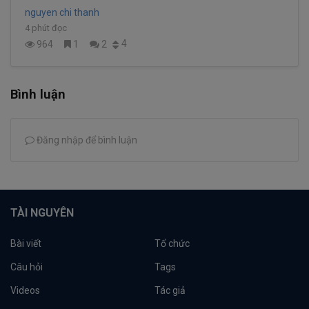
nguyen chi thanh
4 phút đọc
4
964
1
2
Bình luận
Đăng nhập để bình luận
TÀI NGUYÊN
Bài viết
Tổ chức
Câu hỏi
Tags
Videos
Tác giả