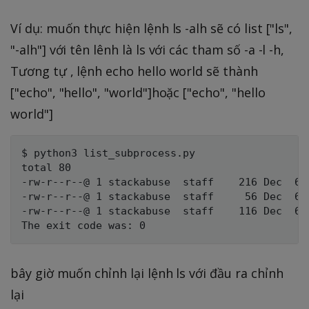
Ví dụ: muốn thực hiện lệnh ls -alh sẽ có list ["ls",
"-alh"] với tên lênh là ls với các tham số -a -l -h,
Tương tự , lệnh echo hello world sẽ thành
["echo", "hello", "world"]hoặc ["echo", "hello
world"]
$ python3 list_subprocess.py

total 80

-rw-r--r--@ 1 stackabuse  staff    216 Dec  6 
-rw-r--r--@ 1 stackabuse  staff     56 Dec  6 1
-rw-r--r--@ 1 stackabuse  staff    116 Dec  6 
bây giờ muốn chỉnh lại lệnh ls với đầu ra chỉnh
lại