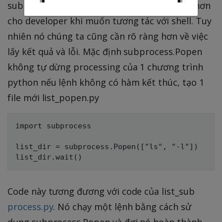
subprocess.Popen cung cấp nhiều lựa chọn hơn
cho developer khi muốn tương tác với shell. Tuy
nhiên nó chúng ta cũng cần rõ ràng hơn về việc
lấy kết quả và lỗi. Mặc định subprocess.Popen
không tự dừng processing của 1 chương trình
python nếu lệnh không có hàm kết thúc, tạo 1
file mới list_popen.py
import subprocess

list_dir = subprocess.Popen(["ls", "-l"])

Code này tương đương với code của list_sub
process.py
. Nó chạy một lệnh bằng cách sử
dụng subprocess.Popen và đợi nó hoàn thành