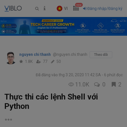
new
VI
Đăng nhập/Đăng ký
nguyen chi thanh
@nguyen.chi.thanh
Theo dõi
1.8K
77
50
Đã đăng vào thg 3 20, 2020 11:42 SA
6 phút đọc
11.0K
0
2
Thực thi các lệnh Shell với
Python