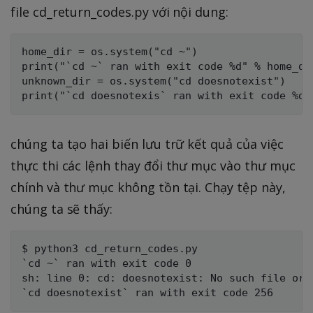
file cd_return_codes.py với nội dung:
home_dir = os.system("cd ~")

print("`cd ~` ran with exit code %d" % home_dir
unknown_dir = os.system("cd doesnotexist")

chúng ta tạo hai biến lưu trữ kết quả của việc
thực thi các lệnh thay đổi thư mục vào thư mục
chính và thư mục không tồn tại. Chạy tệp này,
chúng ta sẽ thấy:
$ python3 cd_return_codes.py

`cd ~` ran with exit code 0

sh: line 0: cd: doesnotexist: No such file or d