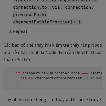
connection.to, via: connection,
previousPath:
cheapestPathInFrontier)) }
Repeat
Các bạn có thể thấy khi kiểm tra thấy rằng Node
mới rẻ nhất chính là Node đích cần đến thì thuật
toán kết thúc.
if
 cheapestPathInFrontier
.
node 
===
 destina
return
 cheapestPathInFrontier 
// found t
}
Tuy nhiên nếu không tìm thấy path thì sẽ trả về