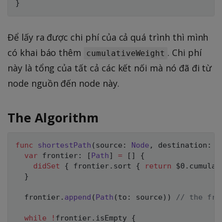
}
Để lấy ra được chi phí của cả quá trình thì mình
có khai báo thêm
. Chi phí
cumulativeWeight
này là tổng của tất cả các kết nối mà nó đã đi từ
node nguồn đến node này.
The Algorithm
func
shortestPath
(
source
:
Node
,
 destination
:
N
var
 frontier
:
[
Path
]
=
[
]
{
didSet
{
 frontier
.
sort 
{
return
$0
.
cumulat
}
  frontier
.
append
(
Path
(
to
:
 source
)
)
// the fro
while
!
frontier
.
isEmpty 
{