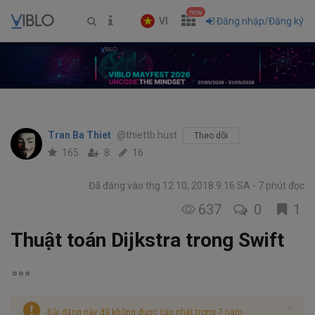
new
VI
Đăng nhập/Đăng ký
Tran Ba Thiet
@thiettb.hust
Theo dõi
165
8
16
Đã đăng vào thg 12 10, 2018 9:16 SA
7 phút đọc
637
0
1
Thuật toán Dijkstra trong Swift
Bài đăng này đã không được cập nhật trong 7 năm