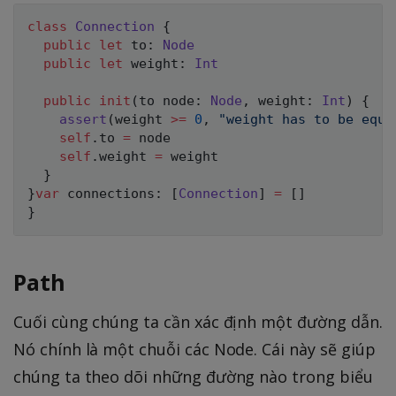
class
Connection
{
public
let
 to
:
Node
public
let
 weight
:
Int
public
init
(
to node
:
Node
,
 weight
:
Int
)
{
assert
(
weight 
>=
0
,
"weight has to be equa
self
.
to 
=
 node

self
.
weight 
=
 weight

}
}
var
 connections
:
[
Connection
]
=
[
]
}
Path
Cuối cùng chúng ta cần xác định một đường dẫn.
Nó chính là một chuỗi các Node. Cái này sẽ giúp
chúng ta theo dõi những đường nào trong biểu