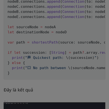
nodeB
.
connections
.
append
(
Connection
(
to
:
 nodeC
,
nodeC
.
connections
.
append
(
Connection
(
to
:
 nodeD
,
nodeB
.
connections
.
append
(
Connection
(
to
:
 nodeE
,
nodeE
.
connections
.
append
(
Connection
(
to
:
 nodeC
,
let
 sourceNode 
=
let
 destinationNode 
=
 nodeD

var
 path 
=
shortestPath
(
source
:
 sourceNode
,
 de
if
let
 succession
:
[
String
]
=
 path
?
.
array
.
reve
print
(
"🏁 Quickest path: 
\(
succession
)
"
)
}
else
{
print
(
"💥 No path between 
\(
sourceNode
.
name
)
}
Đây là kết quả