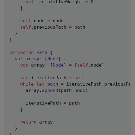
self
.
cumulativeWeight 
=
0
}
self
.
node 
=
 node

self
.
previousPath 
=
 path

}
}
extension
Path
{
var
 array
:
[
Node
]
{
var
 array
:
[
Node
]
=
[
self
.
node
]
var
 iterativePath 
=
self
while
let
 path 
=
 iterativePath
.
previousPat
      array
.
append
(
path
.
node
)
      iterativePath 
=
 path

}
return
 array

}
}