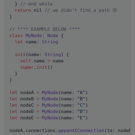
}
// end while
return
nil
// we didn't find a path 😣
}
// **** EXAMPLE BELOW ****
class
MyNode
:
Node
{
let
 name
:
String
init
(
name
:
String
)
{
self
.
name 
=
 name

super
.
init
(
)
}
}
let
 nodeA 
=
MyNode
(
name
:
"A"
)
let
 nodeB 
=
MyNode
(
name
:
"B"
)
let
 nodeC 
=
MyNode
(
name
:
"C"
)
let
 nodeD 
=
MyNode
(
name
:
"D"
)
let
 nodeE 
=
MyNode
(
name
:
"E"
)
nodeA
.
connections
.
append
(
Connection
(
to
:
 nodeB
,