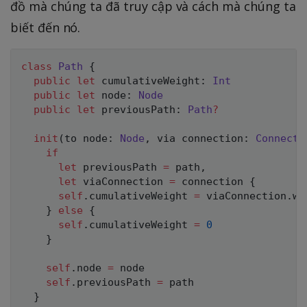
đồ mà chúng ta đã truy cập và cách mà chúng ta
biết đến nó.
class
Path
{
public
let
 cumulativeWeight
:
Int
public
let
 node
:
Node
public
let
 previousPath
:
Path
?
init
(
to node
:
Node
,
 via connection
:
Connecti
if
let
 previousPath 
=
 path
,
let
 viaConnection 
=
 connection 
{
self
.
cumulativeWeight 
=
 viaConnection
.
we
}
else
{
self
.
cumulativeWeight 
=
0
}
self
.
node 
=
 node

self
.
previousPath 
=
 path

}