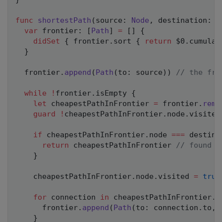
func
shortestPath
(
source
:
Node
,
 destination
:
N
var
 frontier
:
[
Path
]
=
[
]
{
didSet
{
 frontier
.
sort 
{
return
$0
.
cumulat
}
  frontier
.
append
(
Path
(
to
:
 source
)
)
// the fro
while
!
frontier
.
isEmpty 
{
let
 cheapestPathInFrontier 
=
 frontier
.
remo
guard
!
cheapestPathInFrontier
.
node
.
visited
if
 cheapestPathInFrontier
.
node 
===
 destina
return
 cheapestPathInFrontier 
// found t
}
    cheapestPathInFrontier
.
node
.
visited 
=
true
for
 connection 
in
 cheapestPathInFrontier
.
n
      frontier
.
append
(
Path
(
to
:
 connection
.
to
,
 
}