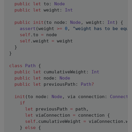
public
let
 to
:
Node
public
let
 weight
:
Int
public
init
(
to node
:
Node
,
 weight
:
Int
)
{
assert
(
weight 
>=
0
,
"weight has to be equa
self
.
to 
=
 node

self
.
weight 
=
 weight

}
}
class
Path
{
public
let
 cumulativeWeight
:
Int
public
let
 node
:
Node
public
let
 previousPath
:
Path
?
init
(
to node
:
Node
,
 via connection
:
Connecti
if
let
 previousPath 
=
 path
,
let
 viaConnection 
=
 connection 
{
self
.
cumulativeWeight 
=
 viaConnection
.
we
}
else
{