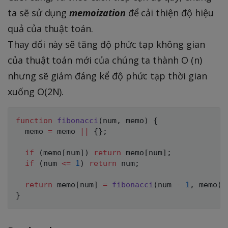
ta sẽ sử dụng
memoization
để cải thiện độ hiệu
quả của thuật toán.
Thay đổi này sẽ tăng độ phức tạp không gian
của thuật toán mới của chúng ta thành O (n)
nhưng sẽ giảm đáng kể độ phức tạp thời gian
xuống O(2N).
function
fibonacci
(
num
,
 memo
)
{
  memo 
=
 memo 
||
{
}
;
if
(
memo
[
num
]
)
return
 memo
[
num
]
;
if
(
num 
<=
1
)
return
 num
;
return
 memo
[
num
]
=
fibonacci
(
num 
-
1
,
 memo
)
}