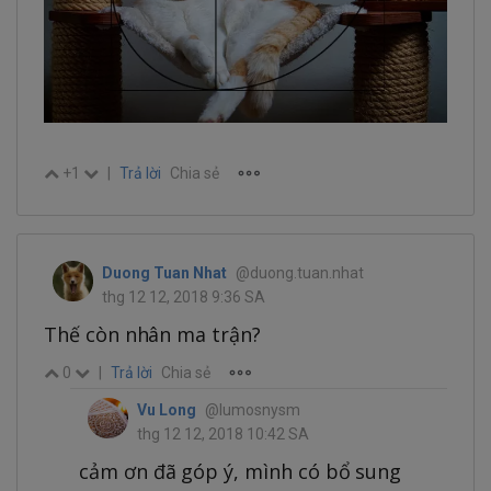
+1
|
Trả lời
Chia sẻ
Duong Tuan Nhat
@duong.tuan.nhat
thg 12 12, 2018 9:36 SA
Thế còn nhân ma trận?
0
|
Trả lời
Chia sẻ
Vu Long
@lumosnysm
thg 12 12, 2018 10:42 SA
cảm ơn đã góp ý, mình có bổ sung