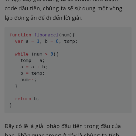
code đầu tiên, chúng ta sẽ sử dụng một vòng
lặp đơn giản để đi đến lời giải.
function
fibonacci
(
num
)
{
var
 a 
=
1
,
 b 
=
0
,
 temp
;
while
(
num 
>
0
)
{
    temp 
=
 a
;
    a 
=
 a 
+
 b
;
    b 
=
 temp
;
    num
--
;
}
return
 b
;
}
Đây có lẽ là giải pháp đầu tiên trong đầu của
bạn. Phần quan trọng ở đây là chúng ta tính