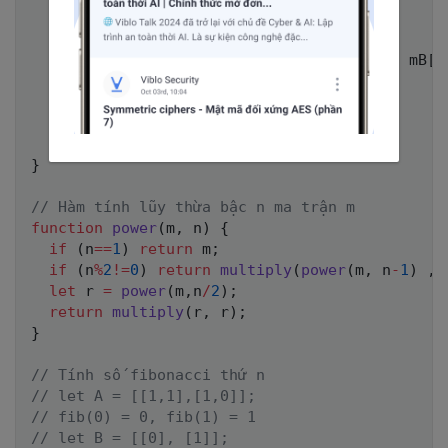
        m
[
i
]
[
j
]
=
0
;
for
(
let
 k 
=
0
;
 k 
<=
1
;
 k
++
)
{
          m
[
i
]
[
j
]
=
(
m
[
i
]
[
j
]
+
 mA
[
i
]
[
k
]
*
 mB
[
k
}
}
}
return
 m
;
}
// Hàm tính lũy thừa bậc n ma trận m
function
power
(
m
,
 n
)
{
if
(
n
==
1
)
return
 m
;
if
(
n
%
2
!=
0
)
return
multiply
(
power
(
m
,
 n
-
1
)
,
m
let
 r 
=
power
(
m
,
n
/
2
)
;
return
multiply
(
r
,
 r
)
;
}
// Tính số fibonacci thứ n
// let A = [[1,1],[1,0]];
// fib(0) = 0, fib(1) = 1
// let B = [[0], [1]];