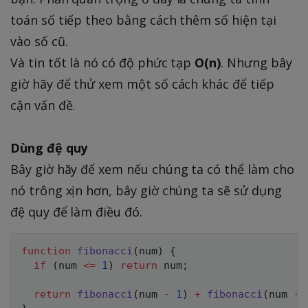
toán số tiếp theo bằng cách thêm số hiện tại
vào số cũ.
Và tin tốt là nó có độ phức tạp
O(n)
. Nhưng bây
giờ hãy để thử xem một số cách khác để tiếp
cận vấn đề.
Dùng đệ quy
Bây giờ hãy để xem nếu chúng ta có thể làm cho
nó trông xịn hơn, bây giờ chúng ta sẽ sử dụng
đệ quy để làm điều đó.
function
fibonacci
(
num
)
{
if
(
num 
<=
1
)
return
 num
;
return
fibonacci
(
num 
-
1
)
+
fibonacci
(
num 
-