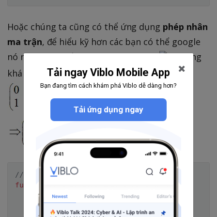
Hoặc chúng ta cũng có thể ứng dụng
phép nhân
ma trận
, để hiểu kỹ hơn các bạn có thể google
nó nhé, lý thuyết như hình bên dưới
, cũng
Tải ngay Viblo Mobile App
khá đơn giản thôi, với độ phức tạp
O(logN)
Bạn đang tìm cách khám phá Viblo dễ dàng hơn?
Tải ứng dụng ngay
// Hàm nhân ma trận
function
multiply
(
mA
,
 mB
)
{
let
 m 
=
[
[
]
,
[
]
]
;
for
(
let
 i 
=
0
;
 i 
<=
1
;
 i
++
)
{
for
(
let
 j 
=
0
;
 j 
<=
1
;
 j
++
)
{