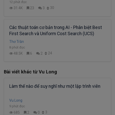
12 phút đọc
30
31.4K
23
3
Các thuật toán cơ bản trong AI - Phân biệt Best
First Search và Uniform Cost Search (UCS)
Thơ Trần
8 phút đọc
24
48.5K
6
2
Bài viết khác từ Vu Long
Làm thế nào để suy nghĩ như một lập trình viên
Vu Long
9 phút đọc
3
685
2
0