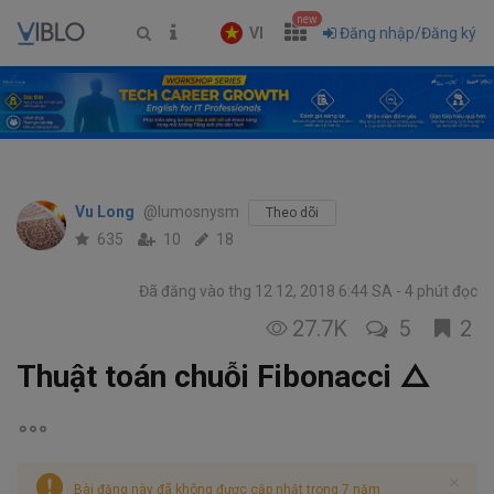
new
VI
Đăng nhập/Đăng ký
Vu Long
@lumosnysm
Theo dõi
635
10
18
Đã đăng vào thg 12 12, 2018 6:44 SA
4 phút đọc
27.7K
5
2
Thuật toán chuỗi Fibonacci △
Bài đăng này đã không được cập nhật trong 7 năm