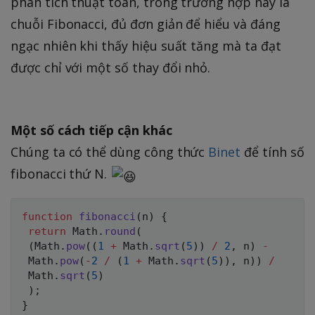
phân tích thuật toán, trong trường hợp này là
chuỗi Fibonacci, đủ đơn giản để hiểu và đáng
ngạc nhiên khi thấy hiệu suất tăng mà ta đạt
được chỉ với một số thay đổi nhỏ.
Một số cách tiếp cận khác
Chúng ta có thể dùng công thức
Binet
để tính số
fibonacci thứ N.
function
fibonacci
(
n
)
{
return
 Math
.
round
(
(
Math
.
pow
(
(
1
+
 Math
.
sqrt
(
5
)
)
/
2
,
 n
)
-
 Math
.
pow
(
-
2
/
(
1
+
 Math
.
sqrt
(
5
)
)
,
 n
)
)
/
 Math
.
sqrt
(
5
)
)
;
}