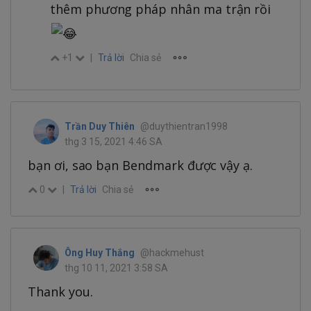
thêm phương pháp nhân ma trận rồi
+1
|
Trả lời
Chia sẻ
Trần Duy Thiên
@duythientran1998
thg 3 15, 2021 4:46 SA
bạn ơi, sao bạn Bendmark được vậy ạ.
0
|
Trả lời
Chia sẻ
Ông Huy Thắng
@hackmehust
thg 10 11, 2021 3:58 SA
Thank you.