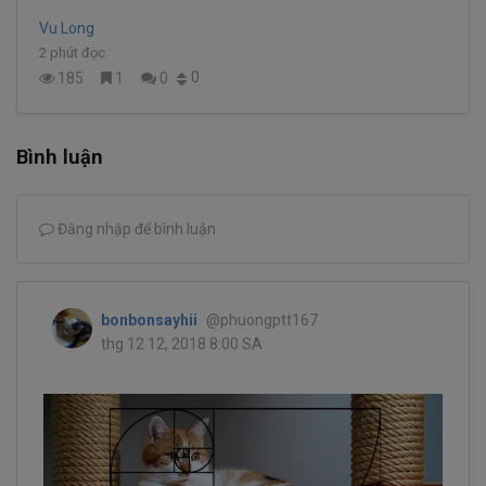
Vu Long
2 phút đọc
0
185
1
0
Bình luận
Đăng nhập để bình luận
bonbonsayhii
@phuongptt167
thg 12 12, 2018 8:00 SA