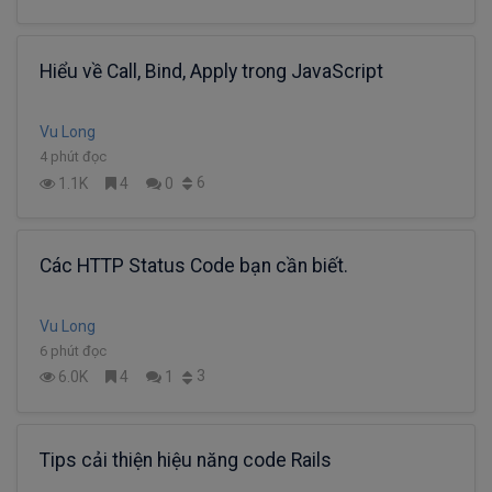
Hiểu về Call, Bind, Apply trong JavaScript
Vu Long
4 phút đọc
6
1.1K
4
0
Các HTTP Status Code bạn cần biết.
Vu Long
6 phút đọc
3
6.0K
4
1
Tips cải thiện hiệu năng code Rails