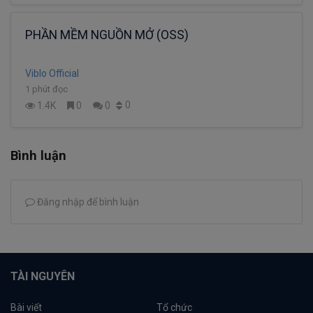
PHẦN MỀM NGUỒN MỞ (OSS)
Viblo Official
1 phút đọc
0
1.4K
0
0
Bình luận
Đăng nhập để bình luận
TÀI NGUYÊN
Bài viết
Tổ chức