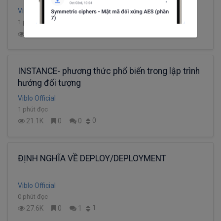
Viblo Official
1 phút đọc
0
17.9K
1
0
INSTANCE- phương thức phổ biến trong lập trình
hướng đối tượng
Viblo Official
1 phút đọc
0
21.1K
0
0
ĐỊNH NGHĨA VỀ DEPLOY/DEPLOYMENT
Viblo Official
0 phút đọc
1
27.6K
0
1