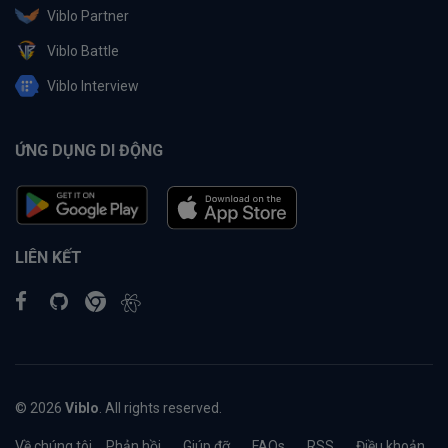
Viblo Partner
Viblo Battle
Viblo Interview
ỨNG DỤNG DI ĐỘNG
LIÊN KẾT
© 2026
Viblo
. All rights reserved.
Về chúng tôi
Phản hồi
Giúp đỡ
FAQs
RSS
Điều khoản