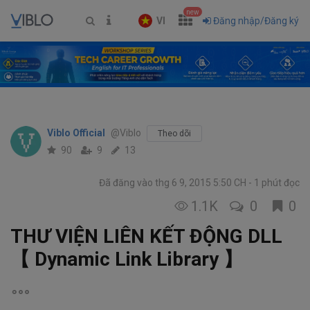
new
VI
Đăng nhập/Đăng ký
Viblo Official
@Viblo
Theo dõi
90
9
13
Đã đăng vào thg 6 9, 2015 5:50 CH
1 phút đọc
1.1K
0
0
THƯ VIỆN LIÊN KẾT ĐỘNG DLL
【 Dynamic Link Library 】