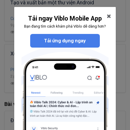
Tạo và xuất bản một thư viện Android
Tải ngay Viblo Mobile App
CodeLamGi
9 phút đọc
Bạn đang tìm cách khám phá Viblo dễ dàng hơn?
2
3.3K
2
0
Tải ứng dụng ngay
Xử lý tài liệu với thư viện PhpWord
Phạm Trí Thái
2 phút đọc
0
3.0K
2
1
Bài viết khác từ Viblo Official
ĐỊNH NGHĨA VỀ COMPONENT