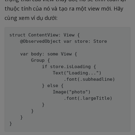
thuộc tính của nó và tạo ra một view mới. Hãy
cùng xem ví dụ dưới:
struct ContentView: View {

    @ObservedObject var store: Store

    var body: some View {

        Group {

            if store.isLoading {

                Text("Loading...")

                    .font(.subheadline)

            } else {

                Image("photo")

                    .font(.largeTitle)

            }

        }

    }
