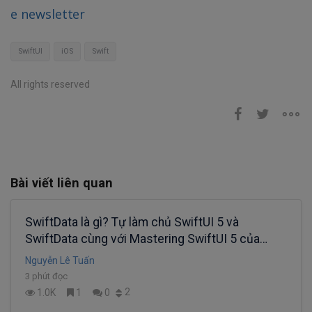
e newsletter
SwiftUI
iOS
Swift
All rights reserved
Bài viết liên quan
SwiftData là gì? Tự làm chủ SwiftUI 5 và
SwiftData cùng với Mastering SwiftUI 5 của
Appcoda
Nguyễn Lê Tuấn
3 phút đọc
2
1.0K
1
0