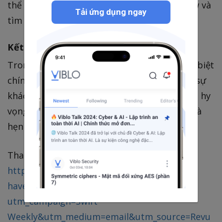
thể in kiểu của phần thân trong ContentView và
Tải ứng dụng ngay
tìm hiểu cách SwiftUI hoạt động.
Kết luận
Trong bài này, chúng ta đã tìm hiểu sự khác biệt
chính giữa UIKit và SwiftUI và đã xem xét về sự
khác biệt trong thuật toán của SwiftUI. Mình hy
vọng bạn thích bài viết này Cảm ơn đã đọc, và
hẹn gặp lại vào lần sau!
Tham khảo:
https://swiftwithmajid.com/2019/11/19/you-
have-to-change-mindset-to-use-swiftui/?
utm_campaign=Swift
Weekly&utm_medium=email&utm_source=Revu