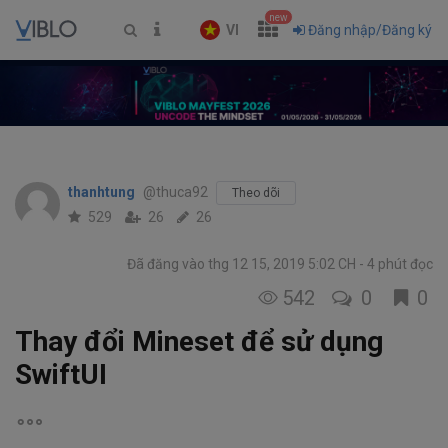
new
VI
Đăng nhập/Đăng ký
thanhtung
@thuca92
Theo dõi
529
26
26
Đã đăng vào thg 12 15, 2019 5:02 CH
4 phút đọc
542
0
0
Thay đổi Mineset để sử dụng
SwiftUI