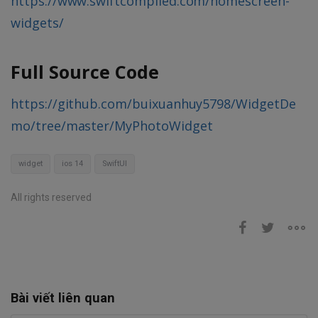
https://www.swiftcompiled.com/homescreen-
widgets/
Full Source Code
https://github.com/buixuanhuy5798/WidgetDe
mo/tree/master/MyPhotoWidget
widget
ios 14
SwiftUI
All rights reserved
Bài viết liên quan