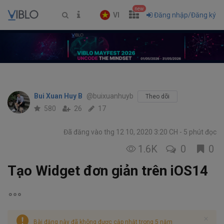
new
VI
Đăng nhập/Đăng ký
Bui Xuan Huy B
@buixuanhuyb
Theo dõi
580
26
17
Đã đăng vào thg 12 10, 2020 3:20 CH
5 phút đọc
1.6K
0
0
Tạo Widget đơn giản trên iOS14
Bài đăng này đã không được cập nhật trong 5 năm