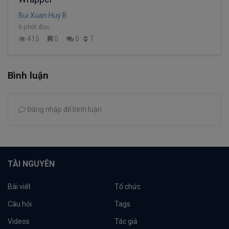
Bui Xuan Huy B
6 phút đọc
1
415
0
0
Bình luận
Đăng nhập để bình luận
TÀI NGUYÊN
Bài viết
Tổ chức
Câu hỏi
Tags
Videos
Tác giả