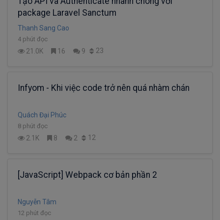
Tạo API và Authenticate nhanh chóng với
package Laravel Sanctum
Thanh Sang Cao
4 phút đọc
23
21.0K
16
9
Infyom - Khi việc code trở nên quá nhàm chán
Quách Đại Phúc
8 phút đọc
12
2.1K
8
2
[JavaScript] Webpack cơ bản phần 2
Nguyễn Tâm
12 phút đọc