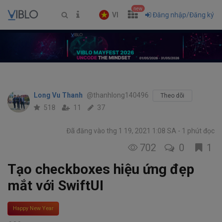
new
VI
Đăng nhập/Đăng ký
Long Vu Thanh
@thanhlong140496
Theo dõi
518
11
37
Đã đăng vào thg 1 19, 2021 1:08 SA
1 phút đọc
702
0
1
Tạo checkboxes hiệu ứng đẹp
mắt với SwiftUI
Happy New Year