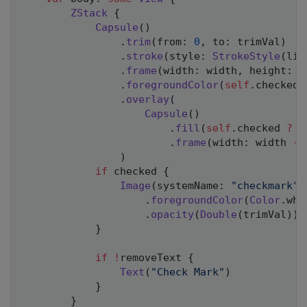
ZStack
{
Capsule
(
)
.
trim
(
from
:
0
,
 to
:
 trimVal
)
.
stroke
(
style
:
StrokeStyle
(
lin
.
frame
(
width
:
 width
,
 height
:
7
.
foregroundColor
(
self
.
checked 
.
overlay
(
Capsule
(
)
.
fill
(
self
.
checked 
?
C
.
frame
(
width
:
 width 
-
)
if
 checked 
{
Image
(
systemName
:
"checkmark"
)
.
foregroundColor
(
Color
.
whi
.
opacity
(
Double
(
trimVal
)
)
}
if
!
removeText 
{
Text
(
"Check Mark"
)
}
}