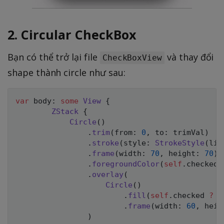
2. Circular CheckBox
Bạn có thể trở lại file
và thay đổi
CheckBoxView
shape thành circle như sau:
var
 body
:
some
View
{
ZStack
{
Circle
(
)
.
trim
(
from
:
0
,
 to
:
 trimVal
)
.
stroke
(
style
:
StrokeStyle
(
lin
.
frame
(
width
:
70
,
 height
:
70
)
.
foregroundColor
(
self
.
checked 
.
overlay
(
Circle
(
)
.
fill
(
self
.
checked 
?
C
.
frame
(
width
:
60
,
 heig
)