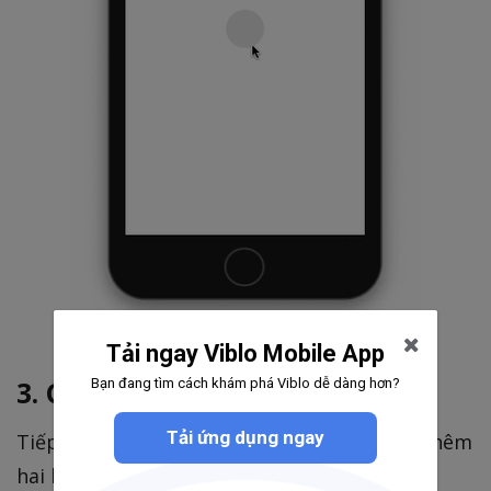
Tải ngay Viblo Mobile App
3. Capsule CheckBox
Bạn đang tìm cách khám phá Viblo dễ dàng hơn?
Tải ứng dụng ngay
Tiếp theo hãy tạo một loại thú vị hơn nhé. Thêm
hai biến
và
.
width
removeText