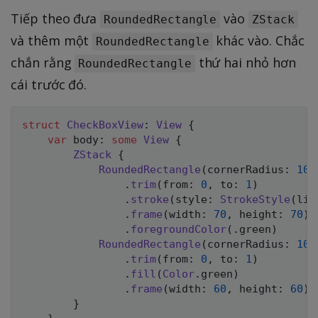
Tiếp theo đưa
vào
RoundedRectangle
ZStack
và thêm một
khác vào. Chắc
RoundedRectangle
chắn rằng
thứ hai nhỏ hơn
RoundedRectangle
cái trước đó.
struct
CheckBoxView
:
View
{
var
 body
:
some
View
{
ZStack
{
RoundedRectangle
(
cornerRadius
:
10
)
.
trim
(
from
:
0
,
 to
:
1
)
.
stroke
(
style
:
StrokeStyle
(
lin
.
frame
(
width
:
70
,
 height
:
70
)
.
foregroundColor
(
.
green
)
RoundedRectangle
(
cornerRadius
:
10
)
.
trim
(
from
:
0
,
 to
:
1
)
.
fill
(
Color
.
green
)
.
frame
(
width
:
60
,
 height
:
60
)
}