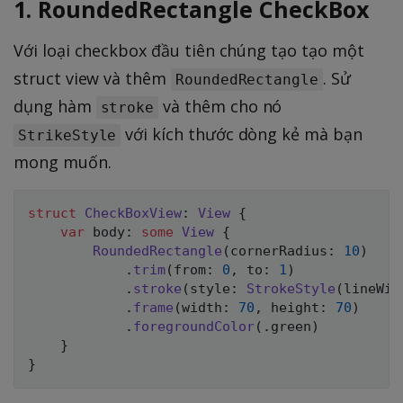
1. RoundedRectangle CheckBox
Với loại checkbox đầu tiên chúng tạo tạo một
struct view và thêm
. Sử
RoundedRectangle
dụng hàm
và thêm cho nó
stroke
với kích thước dòng kẻ mà bạn
StrikeStyle
mong muốn.
struct
CheckBoxView
:
View
{
var
 body
:
some
View
{
RoundedRectangle
(
cornerRadius
:
10
)
.
trim
(
from
:
0
,
 to
:
1
)
.
stroke
(
style
:
StrokeStyle
(
lineWid
.
frame
(
width
:
70
,
 height
:
70
)
.
foregroundColor
(
.
green
)
}
}