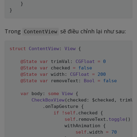
}
}
Trong
sẽ điều chỉnh lại như sau:
ContentView
struct
ContentView
:
View
{
@State
var
 trimVal
:
CGFloat
=
0
@State
var
 checked 
=
false
@State
var
 width
:
CGFloat
=
200
@State
var
 removeText
:
Bool
=
false
var
 body
:
some
View
{
CheckBoxView
(
checked
:
 $checked
,
 trimVa
.
onTapGesture 
{
if
!
self
.
checked 
{
self
.
removeText
.
toggle
(
)
                    withAnimation 
{
self
.
width 
=
70