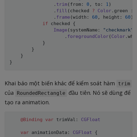
.
trim
(
from
:
0
,
 to
:
1
)
.
fill
(
checked 
?
Color
.
green 
:
.
frame
(
width
:
60
,
 height
:
60
)
if
 checked 
{
Image
(
systemName
:
"checkmark"
)
.
foregroundColor
(
Color
.
whi
}
}
}
}
Khai báo một biến khác để kiểm soát hàm
trim
của
đầu tiên. Nó sẽ dùng để
RoundedRectangle
tạo ra animation.
@Binding
var
 trimVal
:
CGFloat
var
 animationData
:
CGFloat
{