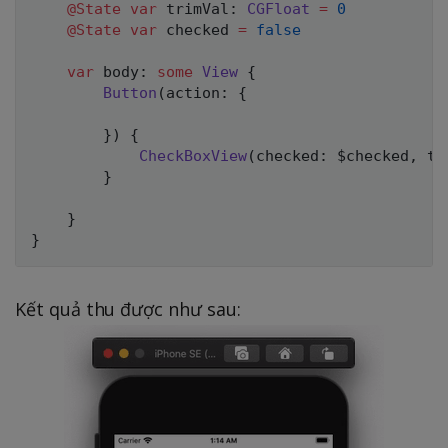
@State
var
 trimVal
:
CGFloat
=
0
@State
var
 checked 
=
false
var
 body
:
some
View
{
Button
(
action
:
{
}
)
{
CheckBoxView
(
checked
:
 $checked
,
 tr
}
}
}
Kết quả thu được như sau: