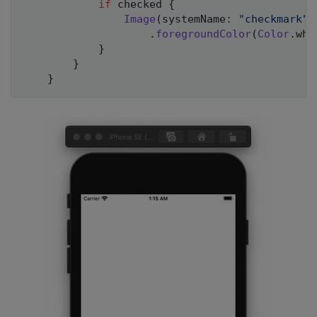
if
 checked 
{
Image
(
systemName
:
"checkmark"
)
.
foregroundColor
(
Color
.
whi
}
}
}