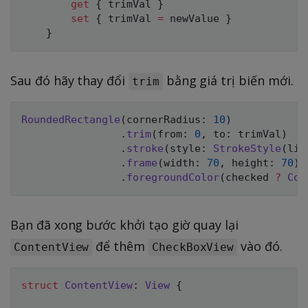
get
{
 trimVal 
}
set
{
 trimVal 
=
 newValue 
}
}
Sau đó hãy thay đổi
bằng giá trị biến mới.
trim
RoundedRectangle
(
cornerRadius
:
10
)
.
trim
(
from
:
0
,
 to
:
 trimVal
)
.
stroke
(
style
:
StrokeStyle
(
lin
.
frame
(
width
:
70
,
 height
:
70
)
.
foregroundColor
(
checked 
?
Col
Bạn đã xong bước khởi tạo giờ quay lại
để thêm
vào đó.
ContentView
CheckBoxView
struct
ContentView
:
View
{