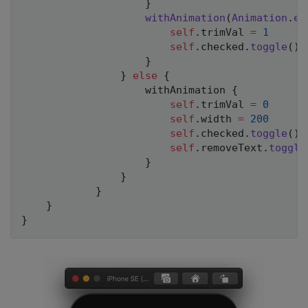
}
withAnimation
(
Animation
.
ea
self
.
trimVal 
=
1
self
.
checked
.
toggle
(
)
}
}
else
{
                    withAnimation 
{
self
.
trimVal 
=
0
self
.
width 
=
200
self
.
checked
.
toggle
(
)
self
.
removeText
.
toggle
}
}
}
}
}