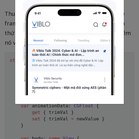
Thuộc tính
được sử dụng cho capsule
width
frame, để đảm bảo phần thứ 2 nhỏ hơn phần
thứ nhất hãy lấy width - 10, cuối cùng hãy thêm
nó vào một lệnh if như sau:
struct
CheckBoxView
:
View
{
@Binding
var
 checked
:
Bool
@Binding
var
 trimVal
:
CGFloat
@Binding
var
 width
:
CGFloat
@Binding
var
 removeText
:
Bool
var
 animationData
:
CGFloat
{
get
{
 trimVal 
}
set
{
 trimVal 
=
 newValue 
}
}
var
 body
:
some
View
{