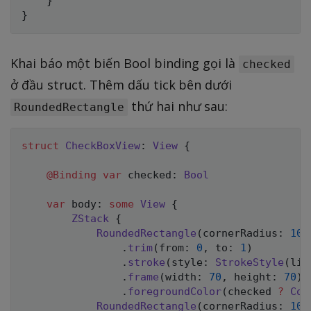
}
}
Khai báo một biến Bool binding gọi là
checked
ở đầu struct. Thêm dấu tick bên dưới
thứ hai như sau:
RoundedRectangle
struct
CheckBoxView
:
View
{
@Binding
var
 checked
:
Bool
var
 body
:
some
View
{
ZStack
{
RoundedRectangle
(
cornerRadius
:
10
)
.
trim
(
from
:
0
,
 to
:
1
)
.
stroke
(
style
:
StrokeStyle
(
lin
.
frame
(
width
:
70
,
 height
:
70
)
.
foregroundColor
(
checked 
?
Col
RoundedRectangle
(
cornerRadius
:
10
)