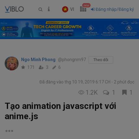
new
VI
Đăng nhập/Đăng ký
Ngo Minh Phong
@phongnm97
Theo dõi
171
3
6
Đã đăng vào thg 10 19, 2019 6:17 CH
2 phút đọc
1.2K
1
1
Tạo animation javascript với
anime.js