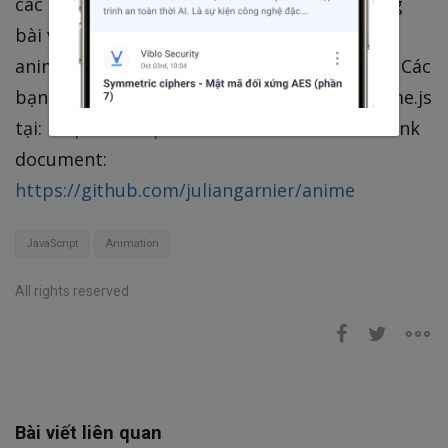
các bạn có thể khám phá thêm. Trong những
bài viết sau mình sẽ hướng dẫn sử dụng
anime.js để tạo các animation phức tạp hơn. Các
bạn có thể tham khảo 1 số example của anime.js
tại:
https://codepen.io/collection/XLebem/
Link
document:
https://github.com/juliangarnier/anime
JavaScript
Animation
All rights reserved
Bài viết liên quan