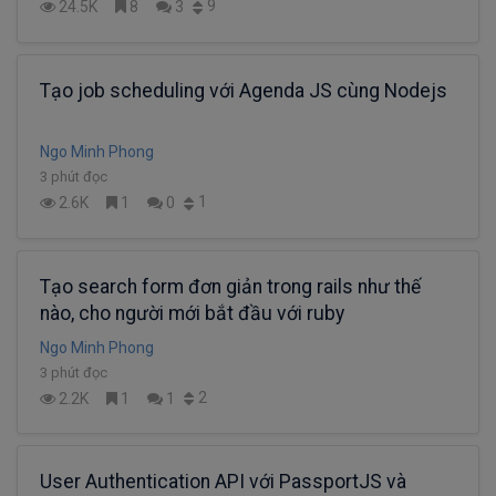
9
24.5K
8
3
Tạo job scheduling với Agenda JS cùng Nodejs
Ngo Minh Phong
3 phút đọc
1
2.6K
1
0
Tạo search form đơn giản trong rails như thế
nào, cho người mới bắt đầu với ruby
Ngo Minh Phong
3 phút đọc
2
2.2K
1
1
User Authentication API với PassportJS và