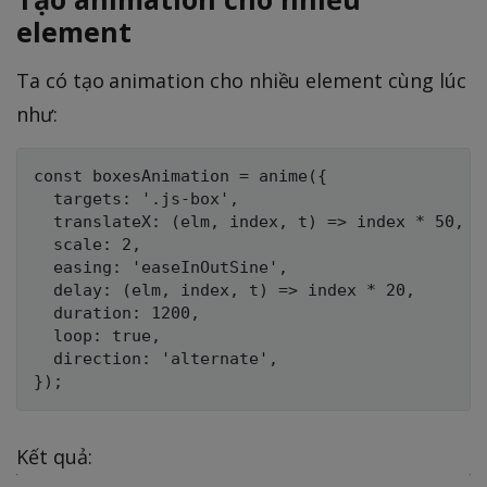
element
Ta có tạo animation cho nhiều element cùng lúc
như:
const boxesAnimation = anime({

  targets: '.js-box',

  translateX: (elm, index, t) => index * 50,

  scale: 2,

  easing: 'easeInOutSine',

  delay: (elm, index, t) => index * 20,

  duration: 1200,

  loop: true,

  direction: 'alternate',

Kết quả: