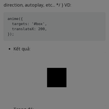
direction, autoplay, etc... */ } VD:
anime({

  targets: '#box',

  translateX: 200,

Kết quả: