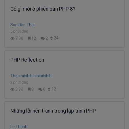
Có gì mới ở phiên bản PHP 8?
Son Dao Thai
5 phút đọc
24
7.3K
12
2
PHP Reflection
Thạo hihihihihihihihihihi
3 phút đọc
12
3.8K
8
0
Những lỗi nên tránh trong lập trình PHP
Le Thanh