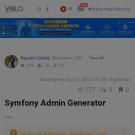
new
VI
Đăng nhập/Đăng ký
Nguyễn Cường
@cuongnv_540
Theo dõi
210
16
25
Đã đăng vào thg 3 13, 2015 1:51 SA
6 phút đọc
177
0
0
Symfony Admin Generator
Bài đăng này đã không được cập nhật trong 11 năm