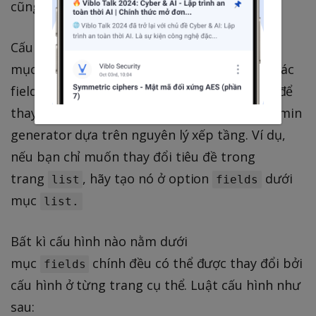
cũng có thể là một giá trị do ta tạo ra.
Cấu hình cho các field nằm trong
mục
Mục
sẽ cấu hình cho các
fields.
fields
field ở tất cả các module, ta có thể cấu hình để
thay đổi
của field . Cấu hình trong admin
label
generator dựa trên nguyên lý xếp tầng. Ví dụ,
nếu bạn chỉ muốn thay đổi tiêu đề trong
trang
, hãy tạo nó ở option
dưới
list
fields
mục
list.
Bất kì cấu hình nào nằm dưới
mục
chính đều có thể được thay đổi bởi
fields
cấu hình ở từng trang cụ thể. Luật cấu hình như
sau: