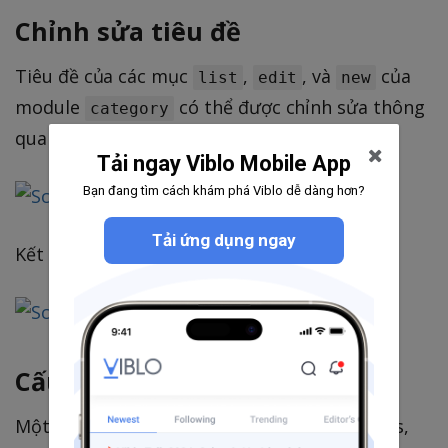
Chỉnh sửa tiêu đề
Tiêu đề của các mục
,
, và
của
list
edit
new
module
có thể được chỉnh sửa thông
category
qua option
:
title
Tải ngay Viblo Mobile App
Bạn đang tìm cách khám phá Viblo dễ dàng hơn?
Tải ứng dụng ngay
Kết quả :
Cấu hình các Field
Một field có thể là một cột trong model class,