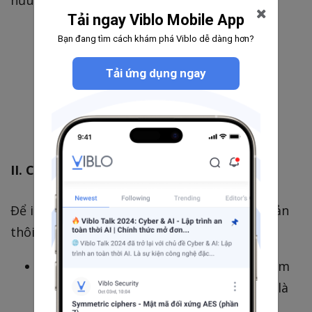
Tải ngay Viblo Mobile App
Bạn đang tìm cách khám phá Viblo dễ dàng hơn?
Tải ứng dụng ngay
II. Cài đặt
Để install và sử dụng SwifterSwift rất đơn giản
thôi. Như bao framework khác thì:
Nếu các bạn dùng CocoaPod chỉ cần thêm
pod 'SwifterSwift' vào Podfile rồi install là
được.