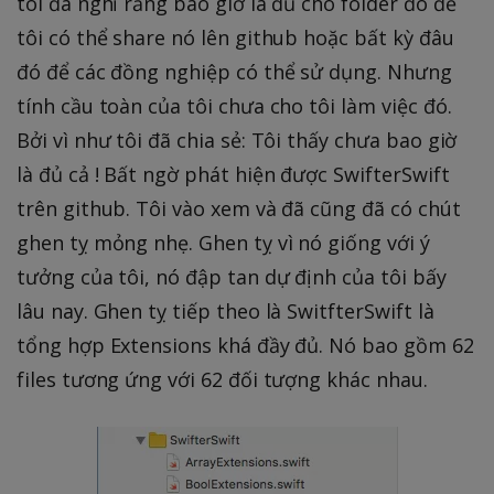
tôi đã nghĩ rằng bao giờ là đủ cho folder đó để
tôi có thể share nó lên github hoặc bất kỳ đâu
đó để các đồng nghiệp có thể sử dụng. Nhưng
tính cầu toàn của tôi chưa cho tôi làm việc đó.
Bởi vì như tôi đã chia sẻ: Tôi thấy chưa bao giờ
là đủ cả ! Bất ngờ phát hiện được SwifterSwift
trên github. Tôi vào xem và đã cũng đã có chút
ghen tỵ mỏng nhẹ. Ghen tỵ vì nó giống với ý
tưởng của tôi, nó đập tan dự định của tôi bấy
lâu nay. Ghen tỵ tiếp theo là SwitfterSwift là
tổng hợp Extensions khá đầy đủ. Nó bao gồm 62
files tương ứng với 62 đối tượng khác nhau.