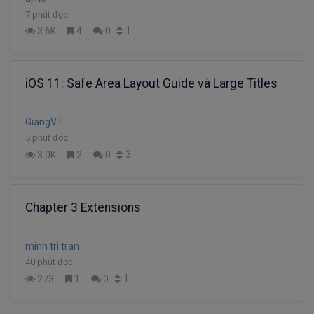
7 phút đọc
1
3.6K
4
0
iOS 11: Safe Area Layout Guide và Large Titles
GiangVT
5 phút đọc
3
3.0K
2
0
Chapter 3 Extensions
minh tri tran
40 phút đọc
1
273
1
0