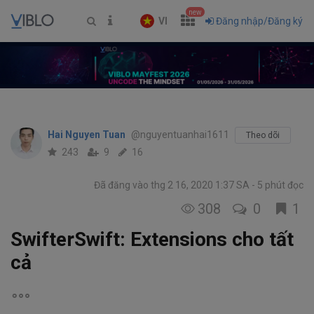
new
VI
Đăng nhập/Đăng ký
Hai Nguyen Tuan
@nguyentuanhai1611
Theo dõi
243
9
16
Đã đăng vào thg 2 16, 2020 1:37 SA
5 phút đọc
308
0
1
SwifterSwift: Extensions cho tất
cả