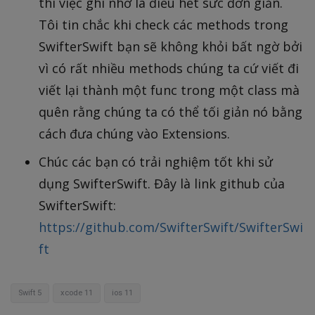
thì việc ghi nhớ là điều hết sức đơn giản.
Tôi tin chắc khi check các methods trong
SwifterSwift bạn sẽ không khỏi bất ngờ bởi
vì có rất nhiều methods chúng ta cứ viết đi
viết lại thành một func trong một class mà
quên rằng chúng ta có thể tối giản nó bằng
cách đưa chúng vào Extensions.
Chúc các bạn có trải nghiệm tốt khi sử
dụng SwifterSwift. Đây là link github của
SwifterSwift:
https://github.com/SwifterSwift/SwifterSwi
ft
Swift 5
xcode 11
ios 11