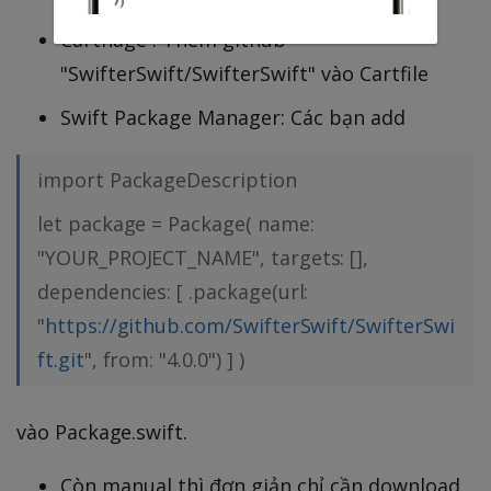
Carthage : Thêm github
"SwifterSwift/SwifterSwift" vào Cartfile
Swift Package Manager: Các bạn add
import PackageDescription
let package = Package( name:
"YOUR_PROJECT_NAME", targets: [],
dependencies: [ .package(url:
"
https://github.com/SwifterSwift/SwifterSwi
ft.git
", from: "4.0.0") ] )
vào Package.swift.
Còn manual thì đơn giản chỉ cần download