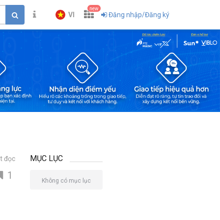
new
VI
Đăng nhập/Đăng ký
MỤC LỤC
t đọc
1
Không có mục lục