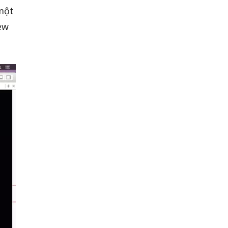
một
ew