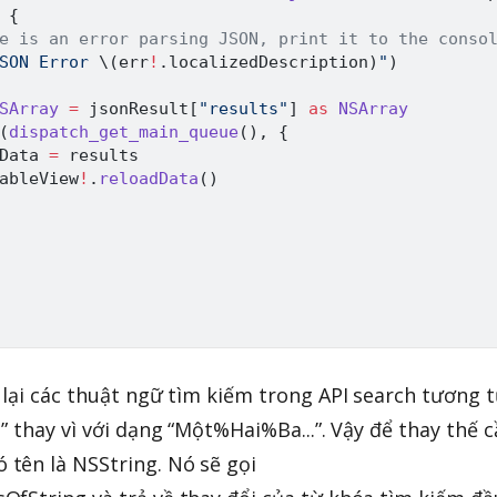
{
e is an error parsing JSON, print it to the conso
SON Error 
\(
err
!
.
localizedDescription
)
"
)
SArray
=
 jsonResult
[
"results"
]
as
NSArray
(
dispatch_get_main_queue
(
)
,
{
Data 
=
 results

ableView
!
.
reloadData
(
)
 lại các thuật ngữ tìm kiếm trong API search tương 
” thay vì với dạng “Một%Hai%Ba...”. Vậy để thay thế 
tên là NSString. Nó sẽ gọi