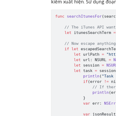
kiếm xuất hiện. Sử dụng đoạ
func
searchItunesFor
(
searc
// The iTunes API want
let
 itunesSearchTerm 
=
// Now escape anything
if
let
 escapedSearchTe
let
 urlPath 
=
"htt
let
 url
:
NSURL
=
N
let
 session 
=
NSUR
let
 task 
=
 session
println
(
"Task 
if
(
error 
!=
ni
// If ther
println
(
er
}
var
 err
:
NSErr
var
 jsonResult