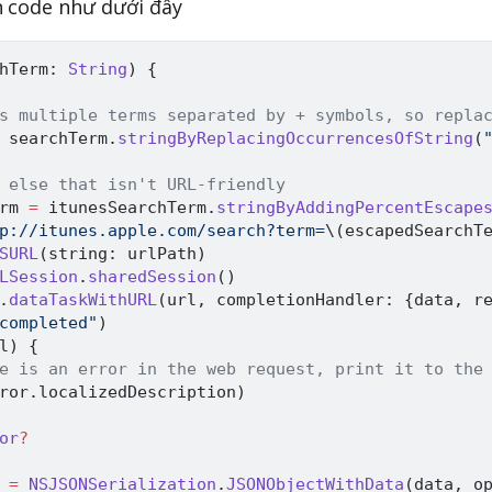
n code như dưới đây
hTerm
:
String
)
{
s multiple terms separated by + symbols, so repla
 searchTerm
.
stringByReplacingOccurrencesOfString
(
 else that isn't URL-friendly
rm 
=
 itunesSearchTerm
.
stringByAddingPercentEscape
p://itunes.apple.com/search?term=
\(
escapedSearchT
SURL
(
string
:
 urlPath
)
LSession
.
sharedSession
(
)
.
dataTaskWithURL
(
url
,
 completionHandler
:
{
data
,
 r
completed"
)
l
)
{
e is an error in the web request, print it to the
ror
.
localizedDescription
)
or
?
 
=
NSJSONSerialization
.
JSONObjectWithData
(
data
,
 o