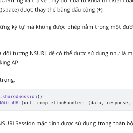
fString và trả về thay đổi của từ khóa tìm kiếm đầ
(space) được thay thế bằng dấu cộng (+)
 những ký tự mà không được phép nằm trong một đư
ĩa đối tượng NSURL để có thể được sử dụng như là m
king API
trọng:
.
sharedSession
(
)
kWithURL
(
url
,
 completionHandler
:
{
data
,
 response
,
 NSURLSession mặc định được sử dụng trong toàn b