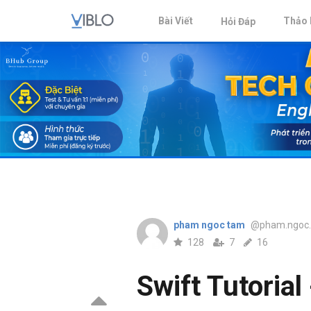
Bài Viết
Thảo 
Hỏi Đáp
pham ngoc tam
@pham.ngoc
128
7
16
Swift Tutorial