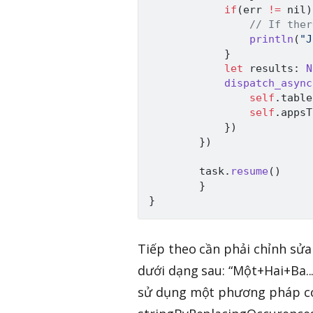
if
(
err 
!=
nil
)
// If ther
println
(
"J
}
let
 results
:
N
dispatch_async
self
.
table
self
.
appsT
}
)
}
)
        task
.
resume
(
)
}
}
Tiếp theo cần phải chỉnh sửa
dưới dạng sau: “Một+Hai+Ba...
sử dụng một phương pháp có 