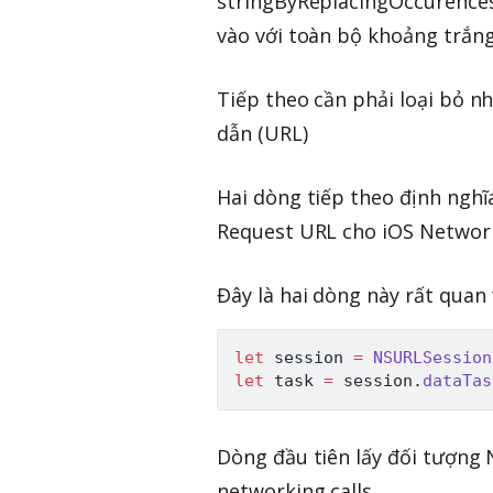
stringByReplacingOccurencesO
vào với toàn bộ khoảng trắng
Tiếp theo cần phải loại bỏ
dẫn (URL)
Hai dòng tiếp theo định ngh
Request URL cho iOS Networ
Đây là hai dòng này rất quan 
let
 session 
=
NSURLSession
let
 task 
=
 session
.
dataTas
Dòng đầu tiên lấy đối tượng
networking calls.