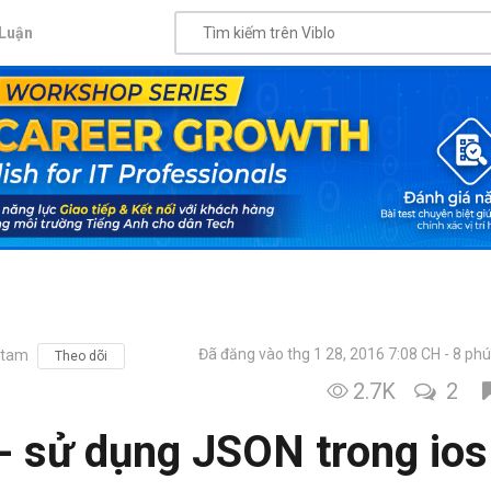
Luận
Đã đăng vào thg 1 28, 2016 7:08 CH
8 phú
.tam
Theo dõi
2.7K
2
 - sử dụng JSON trong ios