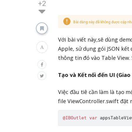
+2
Bài đăng này đã không được cập nh
Với bài viết này,sẽ dùng dem
Apple, sử dụng gói JSON kết 
thông tin đó vào Table View.
Tạo và Kết nối đến UI (Giao
Việc đầu tiê cần làm là tạo 
file ViewController.swift đặt
@IBOutlet
var
 appsTableVie