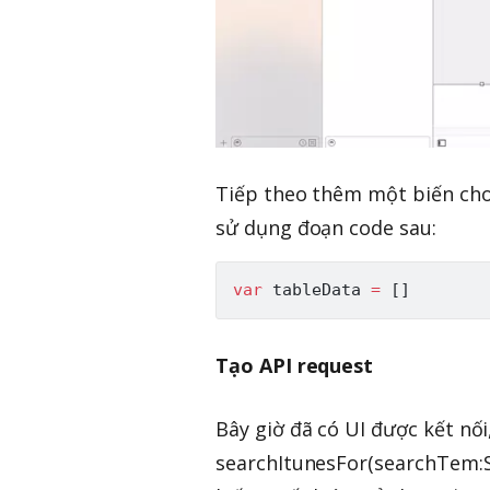
Tiếp theo thêm một biến cho
sử dụng đoạn code sau:
var
 tableData 
=
[
]
Tạo API request
Bây giờ đã có UI được kết nố
searchItunesFor(searchTem:S