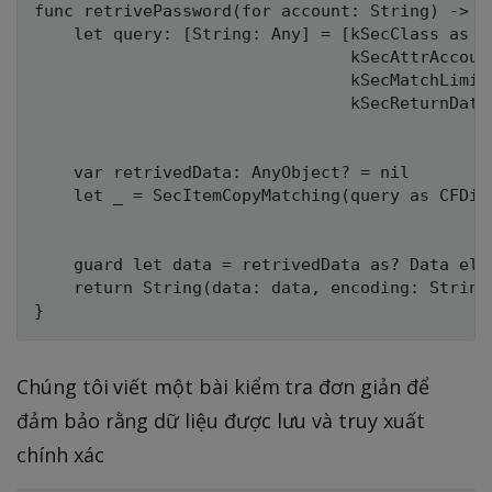
func retrivePassword(for account: String) -> St
    let query: [String: Any] = [kSecClass as S
                                kSecAttrAccount
                                kSecMatchLimit
                                kSecReturnData
    var retrivedData: AnyObject? = nil

    let _ = SecItemCopyMatching(query as CFDict
    guard let data = retrivedData as? Data else
    return String(data: data, encoding: String.
Chúng tôi viết một bài kiểm tra đơn giản để
đảm bảo rằng dữ liệu được lưu và truy xuất
chính xác