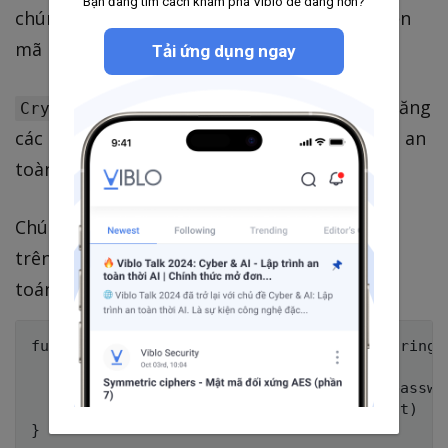
Bạn đang tìm cách khám phá Viblo dễ dàng hơn?
chúng tôi sẽ sử dụng sự trợ giúp của Thư viện
mã hóa mã nguồn mở
.
Tải ứng dụng ngay
CryptoSwift
là một bộ sưu tập ngày càng tăng
CryptoSwift
các thuật toán mã hóa tiêu chuẩn và vô cùng an
toàn được triển khai trong Swift.
Chúng ta hãy cố gắng lưu và lấy lại mật khẩu
trên
bằng cách sử dụng các thuật
keychain
toán được cung cấp bởi
.
CryptoSwift
func saveEncryptedPassword(_ password: String, 
    let salt = Array("salty".utf8)

    let key = try! HKDF(password: Array(passwo
    keychainService.save(key, for: account)
