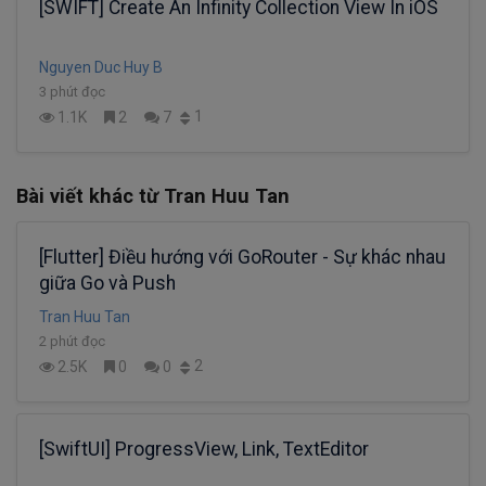
[SWIFT] Create An Infinity Collection View In iOS
Nguyen Duc Huy B
3 phút đọc
1
1.1K
2
7
Bài viết khác từ Tran Huu Tan
[Flutter] Điều hướng với GoRouter - Sự khác nhau
giữa Go và Push
Tran Huu Tan
2 phút đọc
2
2.5K
0
0
[SwiftUI] ProgressView, Link, TextEditor