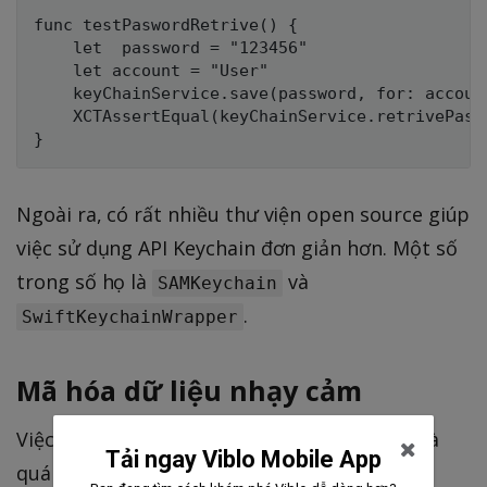
func testPaswordRetrive() {

    let  password = "123456"

    let account = "User"

    keyChainService.save(password, for: account
    XCTAssertEqual(keyChainService.retrivePass
Ngoài ra, có rất nhiều thư viện open source giúp
việc sử dụng API Keychain đơn giản hơn. Một số
trong số họ là
và
SAMKeychain
.
SwiftKeychainWrapper
Mã hóa dữ liệu nhạy cảm
Việc tự thực hiện hash có thể rất phức tạp và
Tải ngay Viblo Mobile App
quá mức cần thiết, vì vậy trong bài viết này,