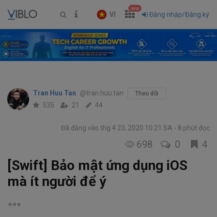
new
VI
Đăng nhập/Đăng ký
Tran Huu Tan
@tran.huu.tan
Theo dõi
535
21
44
Đã đăng vào thg 4 23, 2020 10:21 SA
8 phút đọc
698
0
4
[Swift] Bảo mật ứng dụng iOS
mà ít người để ý