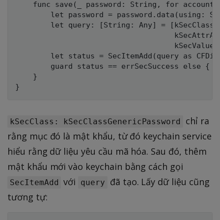
    func save(_ password: String, for account: 
        let password = password.data(using: Str
        let query: [String: Any] = [kSecClass 
                                    kSecAttrAc
                                    kSecValueD
        let status = SecItemAdd(query as CFDict
        guard status == errSecSuccess else { r
    }

chỉ ra
kSecClass: kSecClassGenericPassword
rằng mục đó là mật khẩu, từ đó keychain service
hiểu rằng dữ liệu yêu cầu mã hóa. Sau đó, thêm
mật khẩu mới vào keychain bằng cách gọi
với
đã tạo. Lấy dữ liệu cũng
SecItemAdd
query
tương tự: