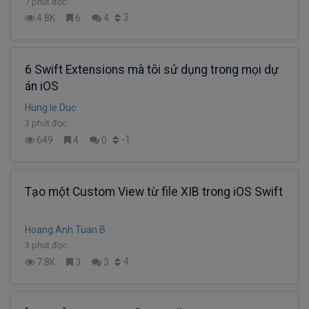
7 phút đọc
3
4.8K
6
4
6 Swift Extensions mà tôi sử dụng trong mọi dự
án iOS
Hung le Duc
3 phút đọc
-1
649
4
0
Tạo một Custom View từ file XIB trong iOS Swift
Hoang Anh Tuan B
3 phút đọc
4
7.8K
3
3