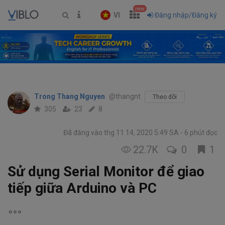
new
VI
Đăng nhập/Đăng ký
Trong Thang Nguyen
@thangnt
Theo dõi
305
23
8
Đã đăng vào thg 11 14, 2020 5:49 SA
6 phút đọc
22.7K
0
1
Sử dụng Serial Monitor để giao
tiếp giữa Arduino và PC