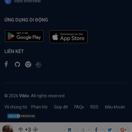
Viblo Interview
ỨNG DỤNG DI ĐỘNG
LIÊN KẾT
© 2026
Viblo
. All rights reserved.
Về chúng tôi
Phản hồi
Giúp đỡ
FAQs
RSS
Điều khoản
+3
•
•
•
•