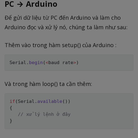
PC → Arduino
Để gửi dữ liệu từ PC đến Arduino và làm cho
Arduino đọc và xử lý nó, chúng ta làm như sau:
Thêm vào trong hàm setup() của Arduino :
Serial
.
begin
(
<
baud rate
>
)
Và trong hàm loop() ta cần thêm:
if
(
Serial
.
available
(
)
)
{
// xử lý lệnh ở đây
}