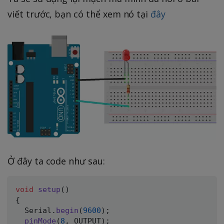
viết trước, bạn có thể xem nó tại
đây
Ở đây ta code như sau:
void
setup
(
)
{
  Serial
.
begin
(
9600
)
;
pinMode
(
8
,
 OUTPUT
)
;