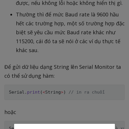
được, nếu không lỗi hoặc không hiển thị gì.
Thường thì để mức Baud rate là 9600 hầu
hết các trường hợp, một số trường hợp đặc
biệt sẽ yêu cầu mức Baud rate khác như
115200, cái đó ta sẽ nói ở các ví dụ thực tế
khác sau.
Để gửi dữ liệu dạng String lên Serial Monitor ta
có thể sử dụng hàm:
Serial
.
print
(
<
String
>
)
// in ra chuỗi
hoặc
Serial
.
println
(
<
String
>
)
// in ra chuỗi và xuố