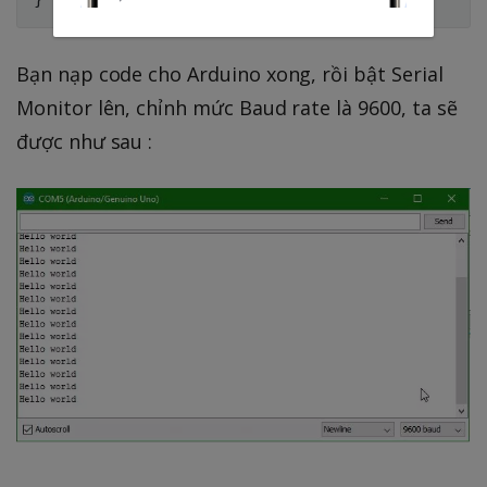
Bạn nạp code cho Arduino xong, rồi bật Serial
Monitor lên, chỉnh mức Baud rate là 9600, ta sẽ
được như sau :