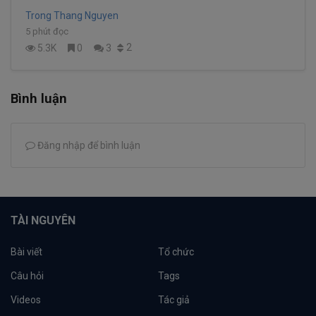
Trong Thang Nguyen
5 phút đọc
2
5.3K
0
3
Bình luận
Đăng nhập để bình luận
TÀI NGUYÊN
Bài viết
Tổ chức
Câu hỏi
Tags
Videos
Tác giả