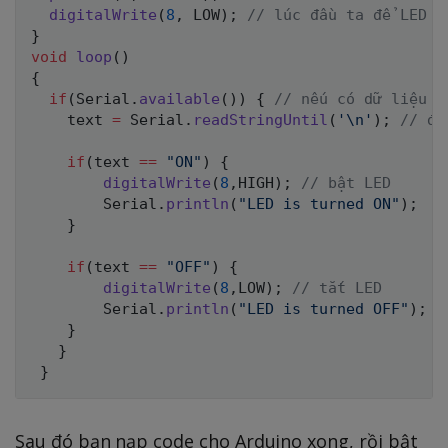
digitalWrite
(
8
,
 LOW
)
;
// lúc đầu ta để LED t
}
void
loop
(
)
{
if
(
Serial
.
available
(
)
)
{
// nếu có dữ liệu g
    text 
=
 Serial
.
readStringUntil
(
'\n'
)
;
// đọ
if
(
text 
==
"ON"
)
{
digitalWrite
(
8
,
HIGH
)
;
// bật LED
        Serial
.
println
(
"LED is turned ON"
)
;
/
}
if
(
text 
==
"OFF"
)
{
digitalWrite
(
8
,
LOW
)
;
// tắt LED
        Serial
.
println
(
"LED is turned OFF"
)
;
}
}
}
Sau đó bạn nạp code cho Arduino xong, rồi bật