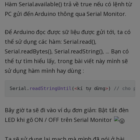
Hàm Serial.available() trả về true nếu có lệnh từ
PC gửi đến Arduino thông qua Serial Monitor.
Để Arduino đọc được sữ liệu được gửi tới, ta có
thể sử dụng các hàm: Serial.read(),
Serial.readBytes(), Serial.readString(), ... Bạn có
thể tự tìm hiểu lấy, trong bài viết này mình sẽ
sử dụng hàm mình hay dùng :
Serial
.
readStringUntil
(
<
kí tự dừng
>
)
// cho ph
Bây giờ ta sẽ đi vào ví dụ đơn giản: Bật tắt đèn
LED khi gõ ON / OFF trên Serial Monitor
Ta sẽ sử dụng lại mạch mà mình đã nói ở bài