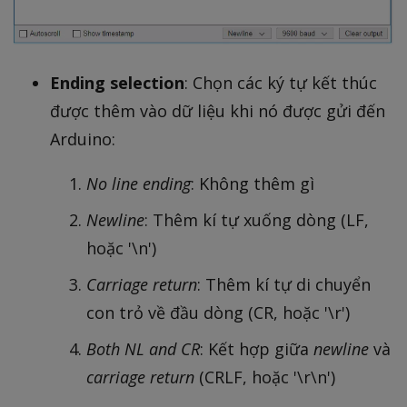
Ending selection
: Chọn các ký tự kết thúc
được thêm vào dữ liệu khi nó được gửi đến
Arduino:
No line ending
: Không thêm gì
Newline
: Thêm kí tự xuống dòng (LF,
hoặc '\n')
Carriage return
: Thêm kí tự di chuyển
con trỏ về đầu dòng (CR, hoặc '\r')
Both NL and CR
: Kết hợp giữa
newline
và
carriage return
(CRLF, hoặc '\r\n')