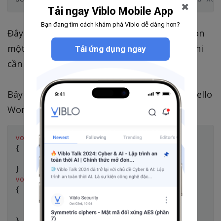
Tải ngay Viblo Mobile App
Bạn đang tìm cách khám phá Viblo dễ dàng hơn?
Đây là 2 hàm được sử dụng phổ biến nhất, còn
một số hàm khác bạn có thể tự tra cứu lấy khi
Tải ứng dụng ngay
cần
Bây giờ ta sẽ đi vào ví dụ đơn giản: In chuỗi Hello
World ra màn hình sau mỗi 1 giây.
void
setup
(
)
{
  Serial
.
begin
(
9600
)
;
}
void
loop
(
)
{
  Serial
.
print
(
"Hello world"
)
;
delay
(
1000
)
;
}