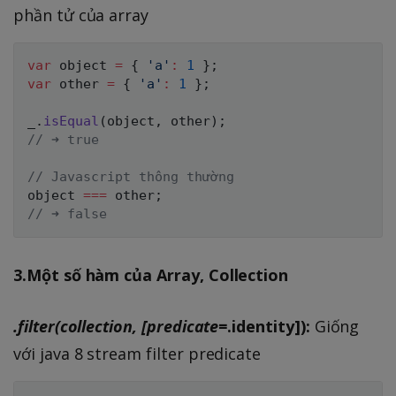
phần tử của array
var
 object 
=
{
'a'
:
1
}
;
var
 other 
=
{
'a'
:
1
}
;
_
.
isEqual
(
object
,
 other
)
;
// ➜ true
// Javascript thông thường
object 
===
 other
;
// ➜ false
3.Một số hàm của Array, Collection
.filter(collection, [predicate=
.identity]):
Giống
với java 8 stream filter predicate