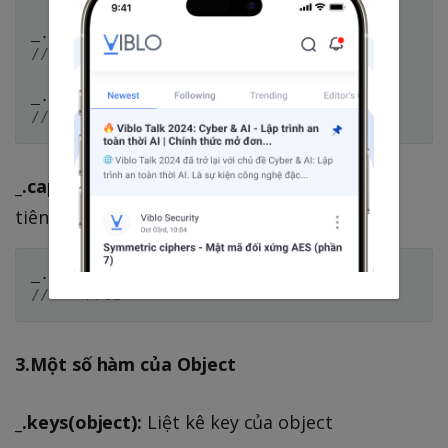
_
.
camelCase
(
'--foo-bar--'
)
;
// ➜ 'fooBar'
_
.
camelCase
(
'__FOO_BAR__'
)
;
// ➜ 'fooBar'
_.capitalize([string='']):
Viết hoa chữ cái đầu
tiên của từ
_
.
capitalize
(
'FRED'
)
;
// ➜ 'Fred'
3.Một số hàm của Object
_.keys(object):
Liệt kê key của object