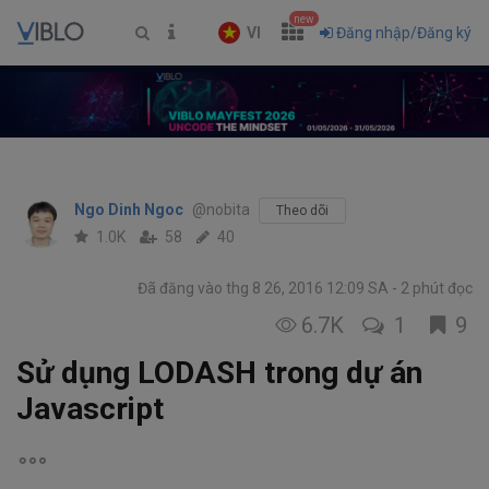
new
VI
Đăng nhập/Đăng ký
Ngo Dinh Ngoc
@nobita
Theo dõi
1.0K
58
40
Đã đăng vào thg 8 26, 2016 12:09 SA
2 phút đọc
6.7K
1
9
Sử dụng LODASH trong dự án
Javascript