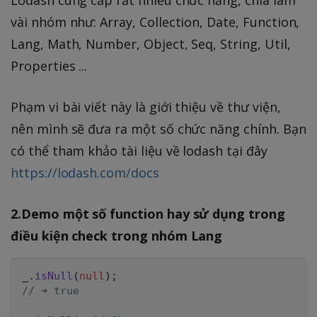
Lodash cung cấp rất nhiều chức năng, chia làm
vài nhóm như: Array, Collection, Date, Function,
Lang, Math, Number, Object, Seq, String, Util,
Properties ...
Phạm vi bài viết này là giới thiệu về thư viện,
nên mình sẽ đưa ra một số chức năng chính. Bạn
có thể tham khảo tài liệu về lodash tại đây
https://lodash.com/docs
2.Demo một số function hay sử dụng trong
điều kiện check trong nhóm Lang
_
.
isNull
(
null
)
;
// ➜ true