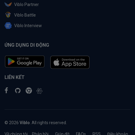
Viblo Partner
Viblo Battle
Viblo Interview
ỨNG DỤNG DI ĐỘNG
LIÊN KẾT
© 2026
Viblo
. All rights reserved.
Về chúng tôi
Phản hồi
Giúp đỡ
FAQs
RSS
Điều khoản