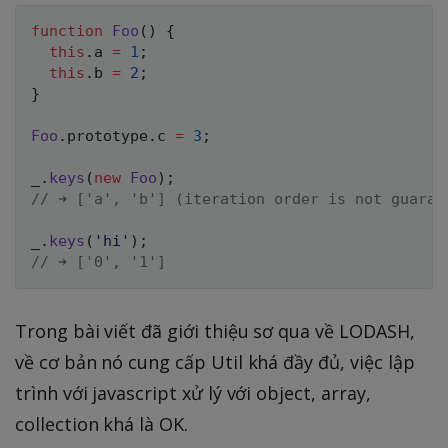
function
Foo
(
)
{
this
.
a 
=
1
;
this
.
b 
=
2
;
}
Foo
.
prototype
.
c 
=
3
;
_
.
keys
(
new
Foo
)
;
// ➜ ['a', 'b'] (iteration order is not guaran
_
.
keys
(
'hi'
)
;
// ➜ ['0', '1']
Trong bài viết đã giới thiệu sơ qua về LODASH,
về cơ bản nó cung cấp Util khá đầy đủ, việc lập
trình với javascript xử lý với object, array,
collection khá là OK.