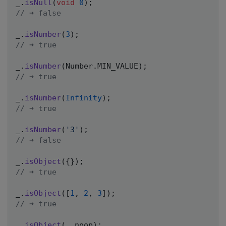
_
.
isNull
(
void
0
)
;
// ➜ false
_
.
isNumber
(
3
)
;
// ➜ true
_
.
isNumber
(
Number
.
MIN_VALUE
)
;
// ➜ true
_
.
isNumber
(
Infinity
)
;
// ➜ true
_
.
isNumber
(
'3'
)
;
// ➜ false
_
.
isObject
(
{
}
)
;
// ➜ true
_
.
isObject
(
[
1
,
2
,
3
]
)
;
// ➜ true
_
.
isObject
(
_
.
noop
)
;