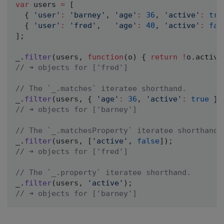
var
 users 
=
[
{
'user'
:
'barney'
,
'age'
:
36
,
'active'
:
tru
{
'user'
:
'fred'
,
'age'
:
40
,
'active'
:
fal
]
;
_
.
filter
(
users
,
function
(
o
)
{
return
!
o
.
active
// ➜ objects for ['fred']
// The `_.matches` iteratee shorthand.
_
.
filter
(
users
,
{
'age'
:
36
,
'active'
:
true
}
)
// ➜ objects for ['barney']
// The `_.matchesProperty` iteratee shorthand.
_
.
filter
(
users
,
[
'active'
,
false
]
)
;
// ➜ objects for ['fred']
// The `_.property` iteratee shorthand.
_
.
filter
(
users
,
'active'
)
;
// ➜ objects for ['barney']