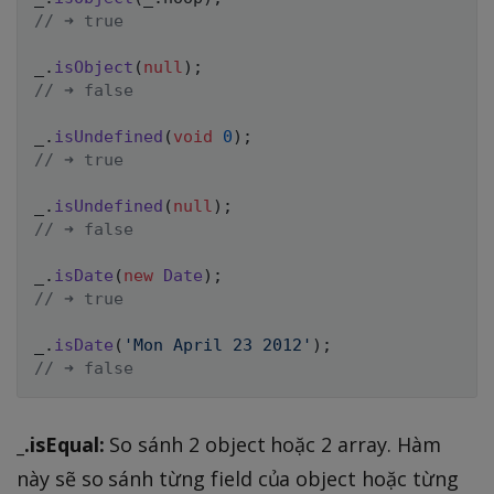
// ➜ true
_
.
isObject
(
null
)
;
// ➜ false
_
.
isUndefined
(
void
0
)
;
// ➜ true
_
.
isUndefined
(
null
)
;
// ➜ false
_
.
isDate
(
new
Date
)
;
// ➜ true
_
.
isDate
(
'Mon April 23 2012'
)
;
// ➜ false
_.isEqual:
So sánh 2 object hoặc 2 array. Hàm
này sẽ so sánh từng field của object hoặc từng