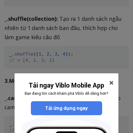
_.shuffle(collection):
Tạo ra 1 danh sách ngẫu
nhiên từ 1 danh sách ban đầu, thích hợp cho
làm game kiểu câu đố
_
.
shuffle
(
[
1
,
2
,
3
,
4
]
)
;
// ➜ [4, 1, 3, 2]
3.Một số hàm của String
Tải ngay Viblo Mobile App
Bạn đang tìm cách khám phá Viblo dễ dàng hơn?
_.camelCase([string='']):
chuyển đổi string to
camel Case
Tải ứng dụng ngay
_
.
camelCase
(
'Foo Bar'
)
;
// ➜ 'fooBar'