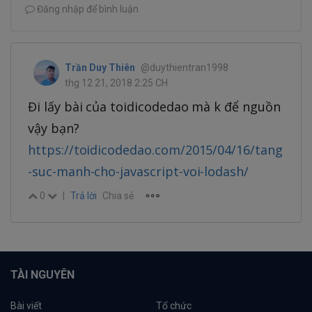
Đăng nhập để bình luận
Trần Duy Thiên
@duythientran1998
thg 12 21, 2018 2:25 CH
Đi lấy bài của toidicodedao mà k để nguồn
vậy bạn?
https://toidicodedao.com/2015/04/16/tang
-suc-manh-cho-javascript-voi-lodash/
0
|
Trả lời
Chia sẻ
TÀI NGUYÊN
Bài viết
Tổ chức