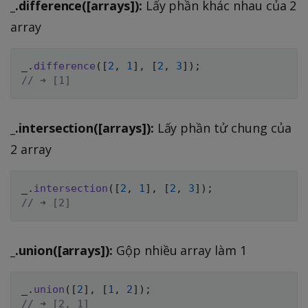
_.difference([arrays]):
Lấy phần khác nhau của 2
array
_
.
difference
(
[
2
,
1
]
,
[
2
,
3
]
)
;
// ➜ [1]
_.intersection([arrays]):
Lấy phần tử chung của
2 array
_
.
intersection
(
[
2
,
1
]
,
[
2
,
3
]
)
;
// ➜ [2]
_.union([arrays]):
Gộp nhiều array làm 1
_
.
union
(
[
2
]
,
[
1
,
2
]
)
;
// ➜ [2, 1]