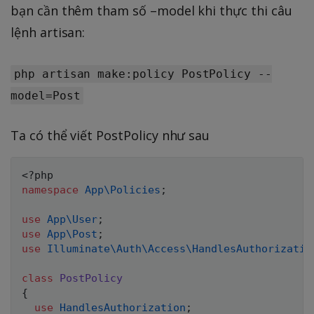
bạn cần thêm tham số –model khi thực thi câu
lệnh artisan:
php artisan make:policy PostPolicy --
model=Post
Ta có thể viết PostPolicy như sau
<?php
namespace
App
\
Policies
;
use
App
\
User
;
use
App
\
Post
;
use
Illuminate
\
Auth
\
Access
\
HandlesAuthorizatio
class
PostPolicy
{
use
HandlesAuthorization
;