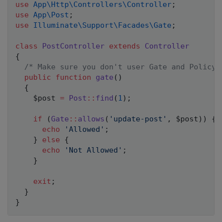
use
App
\
Http
\
Controllers
\
Controller
;
use
App
\
Post
;
use
Illuminate
\
Support
\
Facades
\
Gate
;
class
PostController
extends
Controller
{
/* Make sure you don't user Gate and Policy 
public
function
gate
(
)
{
$post
=
Post
::
find
(
1
)
;
if
(
Gate
::
allows
(
'update-post'
,
$post
)
)
{
echo
'Allowed'
;
}
else
{
echo
'Not Allowed'
;
}
exit
;
}
}