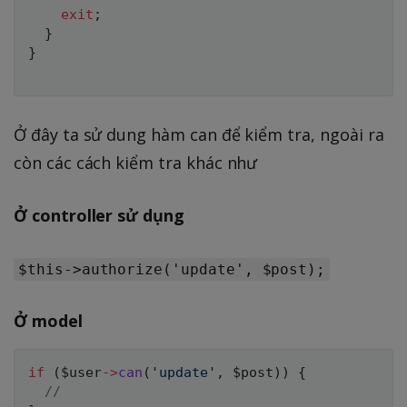
exit
;
}
}
Ở đây ta sử dung hàm can để kiểm tra, ngoài ra
còn các cách kiểm tra khác như
Ở controller sử dụng
$this->authorize('update', $post);
Ở model
if
(
$user
->
can
(
'update'
,
$post
)
)
{
//