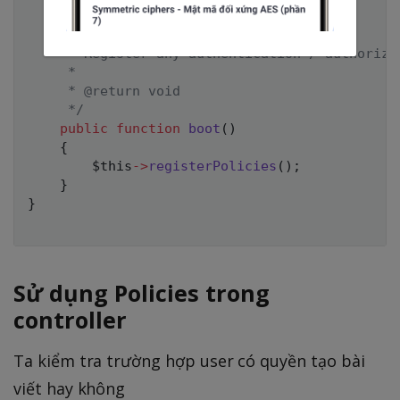
/**

     * Register any authentication / authorizat
     *

     * @return void

     */
public
function
boot
(
)
{
$this
->
registerPolicies
(
)
;
}
}
Sử dụng Policies trong
controller
Ta kiểm tra trường hợp user có quyền tạo bài
viết hay không