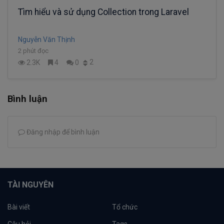
Tìm hiểu và sử dụng Collection trong Laravel
Nguyễn Văn Thịnh
2 phút đọc
2
2.3K
4
0
Bình luận
Đăng nhập để bình luận
TÀI NGUYÊN
Bài viết
Tổ chức
Câu hỏi
Tags