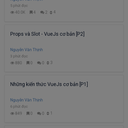
5 phút đọc
4
40.0K
4
2
Props và Slot - VueJs cơ bản [P2]
Nguyễn Văn Thịnh
3 phút đọc
3
880
0
0
Những kiến thức VueJs cơ bản [P1]
Nguyễn Văn Thịnh
6 phút đọc
1
849
0
0