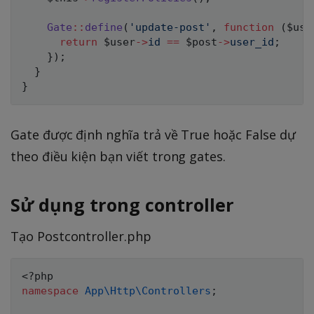
Gate
::
define
(
'update-post'
,
function
(
$use
return
$user
->
id
==
$post
->
user_id
;
}
)
;
}
}
Gate được định nghĩa trả về True hoặc False dự
theo điều kiện bạn viết trong gates.
Sử dụng trong controller
Tạo Postcontroller.php
<?php
namespace
App
\
Http
\
Controllers
;