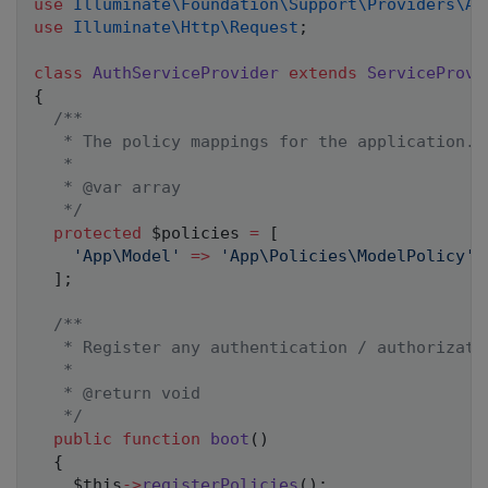
use
Illuminate
\
Foundation
\
Support
\
Providers
\
Au
use
Illuminate
\
Http
\
Request
;
class
AuthServiceProvider
extends
ServiceProvi
{
/**

   * The policy mappings for the application.

   *

   * @var array

   */
protected
$policies
=
[
'App\Model'
=>
'App\Policies\ModelPolicy'
,
]
;
/**

   * Register any authentication / authorizatio
   *

   * @return void

   */
public
function
boot
(
)
{
$this
->
registerPolicies
(
)
;