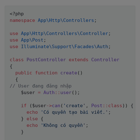
<?php
namespace
App
\
Http
\
Controllers
;
use
App
\
Http
\
Controllers
\
Controller
;
use
App
\
Post
;
use
Illuminate
\
Support
\
Facades
\
Auth
;
class
PostController
extends
Controller
{
public
function
create
(
)
{
// User đang đăng nhập
$user
=
Auth
::
user
(
)
;
if
(
$user
->
can
(
'create'
,
Post
::
class
)
)
{
echo
'Có quyền tạo bài viết.'
;
}
else
{
echo
'Không có quyền'
;
}