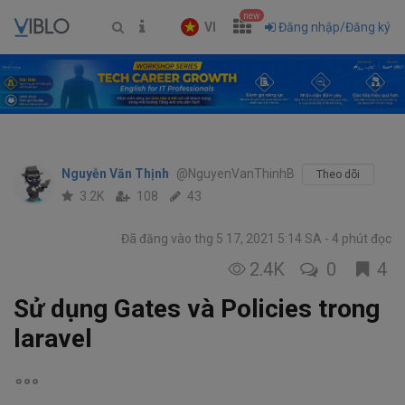
new
VI
Đăng nhập/Đăng ký
Nguyễn Văn Thịnh
@NguyenVanThinhB
Theo dõi
3.2K
108
43
Đã đăng vào thg 5 17, 2021 5:14 SA
4 phút đọc
2.4K
0
4
Sử dụng Gates và Policies trong
laravel