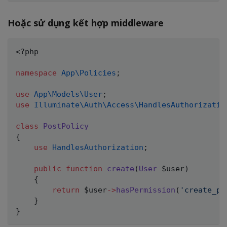
Hoặc sử dụng kết hợp middleware
<?php
namespace
App
\
Policies
;
use
App
\
Models
\
User
;
use
Illuminate
\
Auth
\
Access
\
HandlesAuthorizatio
class
PostPolicy
{
use
HandlesAuthorization
;
public
function
create
(
User
$user
)
{
return
$user
->
hasPermission
(
'create_po
}
}