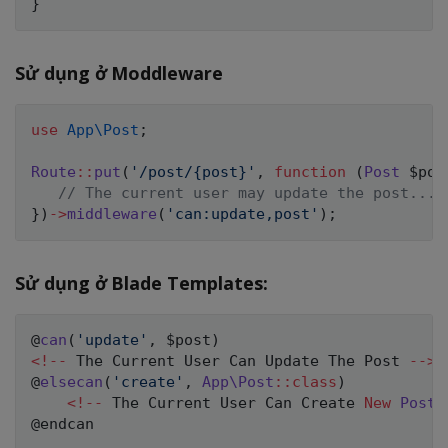
}
Sử dụng ở Moddleware
use
App
\
Post
;
Route
::
put
(
'/post/{post}'
,
function
(
Post
$pos
// The current user may update the post...
}
)
->
middleware
(
'can:update,post'
)
;
Sử dụng ở Blade Templates:
@
can
(
'update'
,
$post
)
<
!
--
 The Current User Can Update The Post 
--
>
@
elsecan
(
'create'
,
App
\
Post
::
class
)
<
!
--
 The Current User Can Create 
New
Post