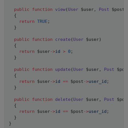
public
function
view
(
User
$user
,
Post
$post
)
{
return
TRUE
;
}
public
function
create
(
User
$user
)
{
return
$user
->
id
>
0
;
}
public
function
update
(
User
$user
,
Post
$pos
{
return
$user
->
id
==
$post
->
user_id
;
}
public
function
delete
(
User
$user
,
Post
$pos
{
return
$user
->
id
==
$post
->
user_id
;
}
}