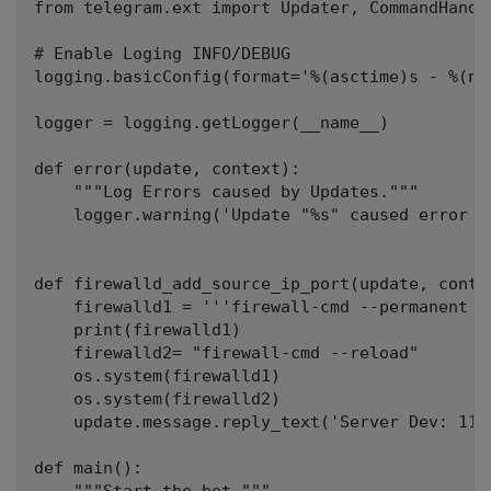
from telegram.ext import Updater, CommandHandl
# Enable Loging INFO/DEBUG

logging.basicConfig(format='%(asctime)s - %(na
logger = logging.getLogger(__name__)

def error(update, context):

    """Log Errors caused by Updates."""

    logger.warning('Update "%s" caused error "
def firewalld_add_source_ip_port(update, contex
    firewalld1 = '''firewall-cmd --permanent -
    print(firewalld1)

    firewalld2= "firewall-cmd --reload"

    os.system(firewalld1)

    os.system(firewalld2)

    update.message.reply_text('Server Dev: 115
def main():
