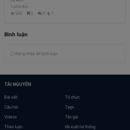
1 phút đọc
1
542
0
0
Bình luận
Đăng nhập để bình luận
TÀI NGUYÊN
Bài viết
Tổ chức
Câu hỏi
Tags
Videos
Tác giả
Thảo luận
Đề xuất hệ thống