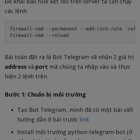
Để khai báo rule kết nối trên server ta cần chạy
các lệnh:
firewall-cmd --permanent --add-rich-rule 'rule
Bài toán đặt ra là Bot Telegram sẽ nhận 2 giá trị
address
và
port
mà chúng ta nhập vào và thực
hiện 2 lệnh trên.
Bước 1: Chuẩn bị môi trường
Tạo Bot Telegram, mình đã có một bài viết
hướng dẫn ở bài trước
link
Install môi trường python-telegram-bot (ở