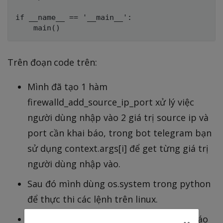
if __name__ == '__main__':

Trên đoạn code trên:
Mình đã tạo 1 hàm
firewalld_add_source_ip_port xử lý việc
người dùng nhập vào 2 giá trị source ip và
port cần khai báo, trong bot telegram bạn
sử dụng context.args[i] để get từng giá trị
người dùng nhập vào.
Sau đó mình dùng os.system trong python
để thực thi các lệnh trên linux.
Và dùng message.reply_text để thông báo