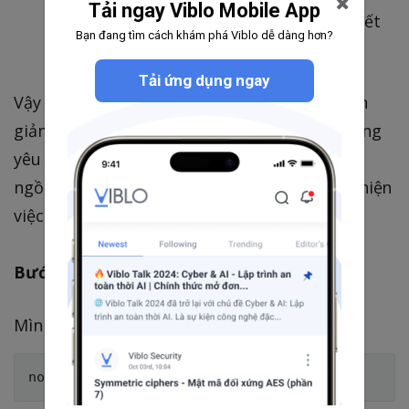
Tải ngay Viblo Mobile App
lại khi đã thực hiện khai báo xong rule kết
Bạn đang tìm cách khám phá Viblo dễ dàng hơn?
nối.
Tải ứng dụng ngay
Vậy là ta đã hoàn thành việc tạo một bot đơn
giản để khai báo FirewallD, mỗi khi người dùng
yêu cầu khai báo kết nối mà bạn đang không
ngồi làm việc trên máy tính vẫn có thể thực hiện
việc khai báo bình thường
Bước 3: Tận hưởng thành quả thôi
Mình sẽ để nohup để chạy bot