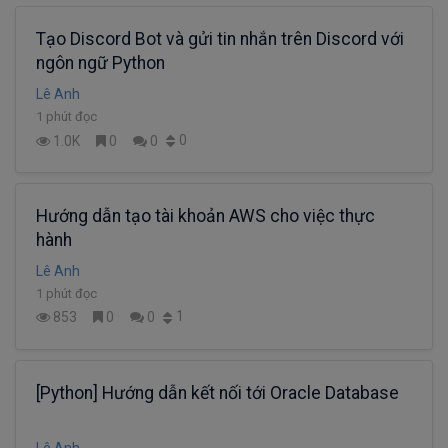
Tạo Discord Bot và gửi tin nhắn trên Discord với
ngôn ngữ Python
Lê Anh
1 phút đọc
0
1.0K
0
0
Hướng dẫn tạo tài khoản AWS cho việc thực
hành
Lê Anh
1 phút đọc
1
853
0
0
[Python] Hướng dẫn kết nối tới Oracle Database
Lê Anh