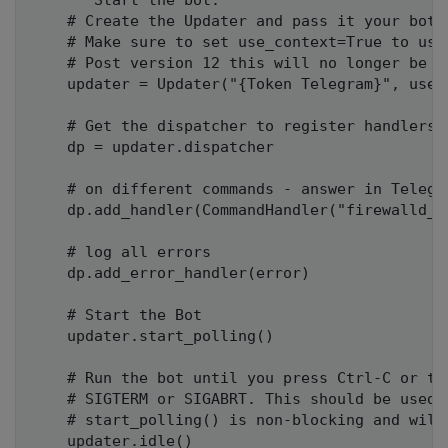
    """Start the bot."""

    # Create the Updater and pass it your bot's
    # Make sure to set use_context=True to use
    # Post version 12 this will no longer be ne
    updater = Updater("{Token Telegram}", use_c
    # Get the dispatcher to register handlers

    dp = updater.dispatcher

    # on different commands - answer in Telegra
    dp.add_handler(CommandHandler("firewalld_a
    # log all errors

    dp.add_error_handler(error)

    # Start the Bot

    updater.start_polling()

    # Run the bot until you press Ctrl-C or th
    # SIGTERM or SIGABRT. This should be used m
    # start_polling() is non-blocking and will
    updater.idle()
