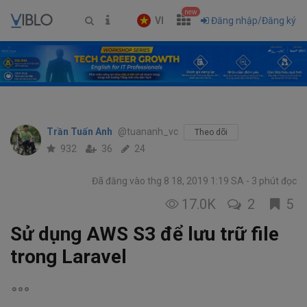
new
VI
Đăng nhập/Đăng ký
Trần Tuấn Anh
@tuananh_vc
Theo dõi
932
36
24
Đã đăng vào thg 8 18, 2019 1:19 SA
3 phút đọc
17.0K
2
5
Sử dụng AWS S3 để lưu trữ file
trong Laravel