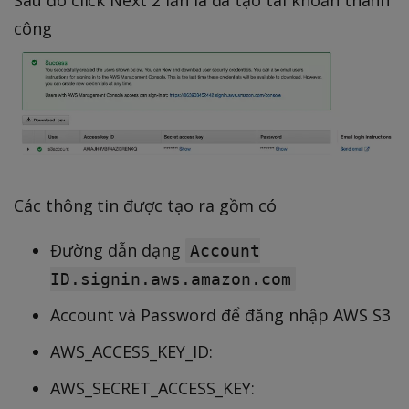
Sau đó click Next 2 lần là đã tạo tài khoản thành
công
Các thông tin được tạo ra gồm có
Đường dẫn dạng
Account
ID.signin.aws.amazon.com
Account và Password để đăng nhập AWS S3
AWS_ACCESS_KEY_ID:
AWS_SECRET_ACCESS_KEY: