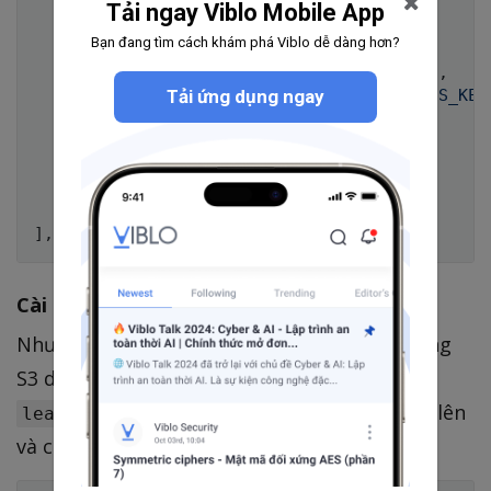
Tải ngay Viblo Mobile App
's3'
=>
[
Bạn đang tìm cách khám phá Viblo dễ dàng hơn?
'driver'
=>
's3'
,
'key'
=>
env
(
'AWS_ACCESS_KEY_ID'
)
,
Tải ứng dụng ngay
'secret'
=>
env
(
'AWS_SECRET_ACCESS_KEY
'region'
=>
'us-east-1'
,
'bucket'
=>
env
(
'AWS_BUCKET'
)
,
'url'
=>
env
(
'AWS_URL'
)
,
]
,
]
,
Cài thư viện
Như trên docs của laravel có ghi là để sử dụng
S3 driver bạn sẽ phải cài thư viện
Mở terminal lên
league/flysystem-aws-s3-v3
và chạy