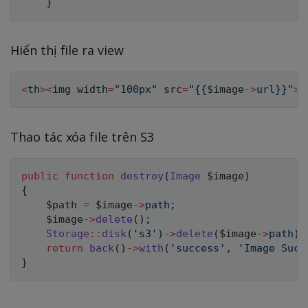
}
Hiển thị file ra view
<
th
>
<
img width
=
"100px"
 src
=
"{
{
$image
->
url
}
}"
>
<
Thao tác xóa file trên S3
public
function
destroy
(
Image
$image
)
{
$path
=
$image
->
path
;
$image
->
delete
(
)
;
Storage
::
disk
(
's3'
)
->
delete
(
$image
->
path
)
;
return
back
(
)
->
with
(
'success'
,
'Image Succ
}