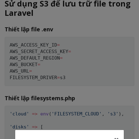
Sử dụng S3 để lưu trữ file trong
Laravel
Thiết lập file .env
AWS_ACCESS_KEY_ID
=
AWS_SECRET_ACCESS_KEY
=
AWS_DEFAULT_REGION
=
AWS_BUCKET
=
AWS_URL
=
FILESYSTEM_DRIVER
=
Thiết lập filesystems.php
'cloud'
=>
env
(
'FILESYSTEM_CLOUD'
,
's3'
)
,
'disks'
=>
[
...