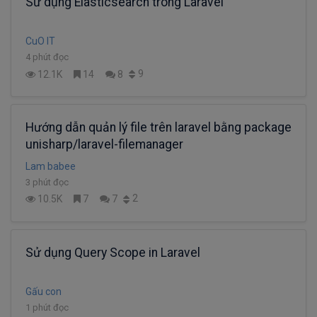
Sử dụng Elasticsearch trong Laravel
CuO IT
4 phút đọc
9
12.1K
14
8
Hướng dẫn quản lý file trên laravel bằng package
unisharp/laravel-filemanager
Lam babee
3 phút đọc
2
10.5K
7
7
Sử dụng Query Scope in Laravel
Gấu con
1 phút đọc