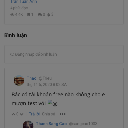
Trần Tuấn Anh
4 phút đọc
3
4.4K
1
0
Bình luận
Đăng nhập để bình luận
Thao
@Trieu
thg 11 5, 2020 8:02 SA
Bác có tài khoản free nào không cho e
mượn test với
0
|
Trả lời
Chia sẻ
Thanh Sang Cao
@sangcao1003