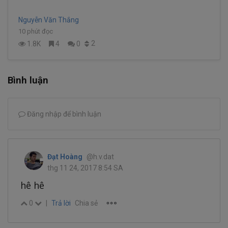
Nguyễn Văn Thắng
10 phút đọc
2
1.8K
4
0
Bình luận
Đăng nhập để bình luận
Đạt Hoàng
@h.v.dat
thg 11 24, 2017 8:54 SA
hê hê
0
|
Trả lời
Chia sẻ