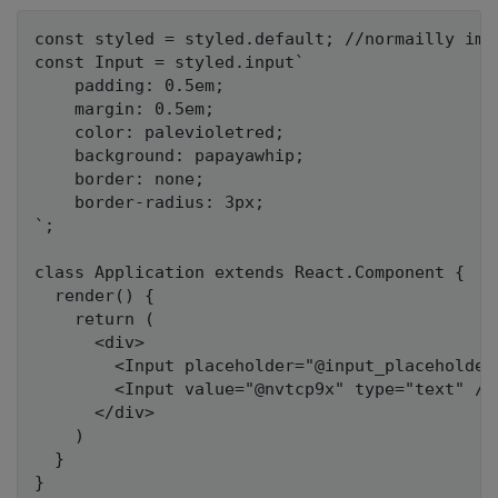
const styled = styled.default; //normailly impo
const Input = styled.input`

	padding: 0.5em;

	margin: 0.5em;

	color: palevioletred;

	background: papayawhip;

	border: none;

	border-radius: 3px;

`;

class Application extends React.Component {

  render() {

    return (

      <div>

        <Input placeholder="@input_placeholder"
        <Input value="@nvtcp9x" type="text" />

      </div>

    )

  }
