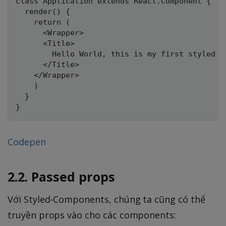
class Application extends React.Component {

  render() {

    return (

      <Wrapper>

      <Title>

        Hello World, this is my first styled co
      </Title>

    </Wrapper>

    )

  }

Codepen
2.2. Passed props
Với Styled-Components, chúng ta cũng có thể
truyền props vào cho các components: