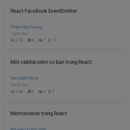
React FaceBook EventEmitter
Pham Huy Cuong
1 phút đọc
12
5.1K
9
1
Một vàikhái niệm cơ bản trong React
Sơn Lãnh Hùng
9 phút đọc
3
6.8K
5
0
Memoization trong React
Nguyễn Quang Vinh