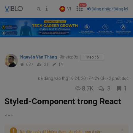
new
VI
Đăng nhập/Đăng ký
Nguyễn Văn Thắng
@nvtcp9x
Theo dõi
627
21
14
Đã đăng vào thg 10 24, 2017 4:29 CH
2 phút đọc
8.7K
3
1
Styled-Component trong React
Bài đăng này đã không được cập nhật trong 8 năm