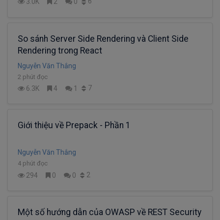
6
3.0K
2
0
So sánh Server Side Rendering và Client Side
Rendering trong React
Nguyễn Văn Thắng
2 phút đọc
7
6.3K
4
1
Giới thiệu về Prepack - Phần 1
Nguyễn Văn Thắng
4 phút đọc
2
294
0
0
Một số hướng dẫn của OWASP về REST Security