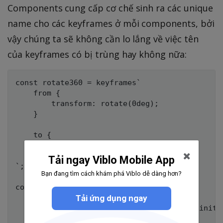
Components cung cấp cơ chế sinh ra các unique
name cho các keyframes ở mỗi components, bởi
vậy chúng ta sẽ không cần lo lắng về việc tên
của keyframes có bị trùng hay không nữa:
const rotate360 = keyframes`

	from {

		transform: rotate(0deg);

	}

	to {

		transform: rotate(360deg);

	}

Tải ngay Viblo Mobile App
`;

Bạn đang tìm cách khám phá Viblo dễ dàng hơn?
const Rotate = styled.div`

	display: inline-block;

Tải ứng dụng ngay
	animation: ${rotate360} 2s linear infinite;

	padding: 2rem 1rem;
