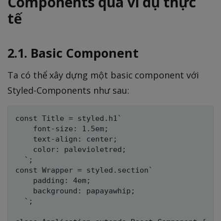
Components qua ví dụ thực
tế
2.1. Basic Component
Ta có thể xây dựng một basic component với
Styled-Components như sau:
const Title = styled.h1`

    font-size: 1.5em;

    text-align: center;

    color: palevioletred;

  `;

const Wrapper = styled.section`

    padding: 4em;

    background: papayawhip;

  `;
