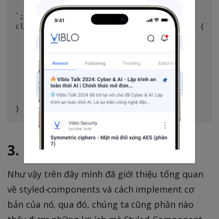
	font-size: 1.2rem;

`;

class Application extends React.Component {

  render() {

    return (

      <div>

        <Rotate>&lt; 💅 &gt;</Rotate>

      </div>

    )

  }

3. Kết luận
Như vậy trên đây mình đã giới thiệu tổng quan
về styled-components và cách implement cơ
bản của nó, qua đó, chúng ta cũng phần nào