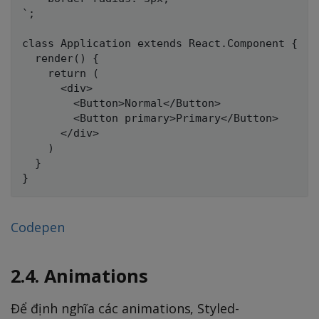
`;

class Application extends React.Component {

  render() {

    return (

      <div>

        <Button>Normal</Button>

        <Button primary>Primary</Button>

      </div>

    )

  }

Codepen
2.4. Animations
Để định nghĩa các animations, Styled-