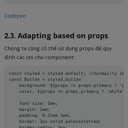
Codepen
2.3. Adapting based on props
Chúng ta cũng có thể sử dụng props để quy
định các css cho component:
const styled = styled.default; //normailly impo
const Button = styled.button`

	background: ${props => props.primary ? 'palevioletred' : 'white'};

	color: ${props => props.primary ? 'white' : 'palevioletred'};

	font-size: 1em;

	margin: 1em;

	padding: 0.25em 1em;

	border: 2px solid palevioletred;

	border-radius: 3px;
