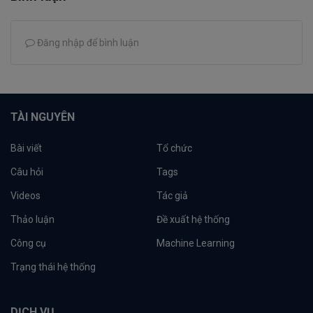
Đăng nhập để bình luận
TÀI NGUYÊN
Bài viết
Tổ chức
Câu hỏi
Tags
Videos
Tác giả
Thảo luận
Đề xuất hệ thống
Công cụ
Machine Learning
Trạng thái hệ thống
DỊCH VỤ