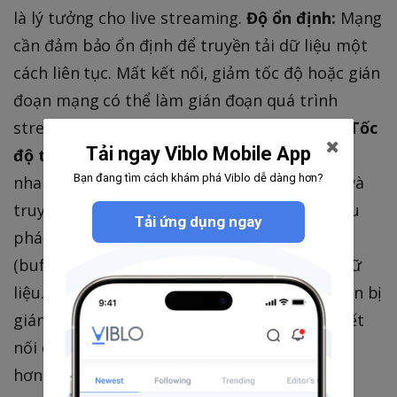
là lý tưởng cho live streaming.
Độ ổn định:
Mạng
cần đảm bảo ổn định để truyền tải dữ liệu một
cách liên tục. Mất kết nối, giảm tốc độ hoặc gián
đoạn mạng có thể làm gián đoạn quá trình
streaming và gây khó khăn cho người dùng.
Tốc
Tải ngay Viblo Mobile App
độ tải (Download speed):
Tốc độ tải cần đủ
Bạn đang tìm cách khám phá Viblo dễ dàng hơn?
nhanh để tải dữ liệu một cách nhanh chóng và
truyền tải một phần của nó trước khi bắt đầu
Tải ứng dụng ngay
phát lại. Điều này giúp tránh tình trạng đệm
(buffering) trong quá trình xem hoặc nghe dữ
liệu.
Kết nối ổn định:
Kết nối mạng không nên bị
gián đoạn hoặc thường xuyên mất kết nối. Kết
nối dây cố định (cable, fiber) thường ổn định
hơn so với kết nối không dây (Wi-Fi, 4G/5G)