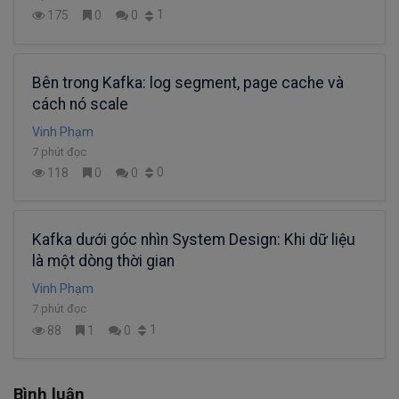
1
175
0
0
Bên trong Kafka: log segment, page cache và
cách nó scale
Vinh Phạm
7 phút đọc
0
118
0
0
Kafka dưới góc nhìn System Design: Khi dữ liệu
là một dòng thời gian
Vinh Phạm
7 phút đọc
1
88
1
0
Bình luận