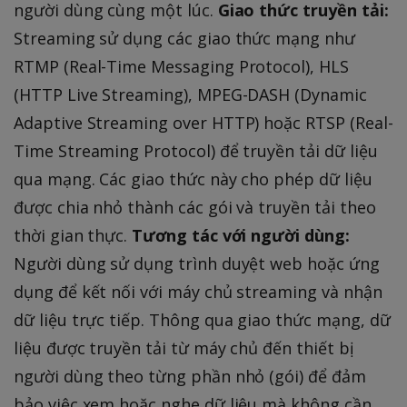
người dùng cùng một lúc.
Giao thức truyền tải:
Streaming sử dụng các giao thức mạng như
RTMP (Real-Time Messaging Protocol), HLS
(HTTP Live Streaming), MPEG-DASH (Dynamic
Adaptive Streaming over HTTP) hoặc RTSP (Real-
Time Streaming Protocol) để truyền tải dữ liệu
qua mạng. Các giao thức này cho phép dữ liệu
được chia nhỏ thành các gói và truyền tải theo
thời gian thực.
Tương tác với người dùng:
Người dùng sử dụng trình duyệt web hoặc ứng
dụng để kết nối với máy chủ streaming và nhận
dữ liệu trực tiếp. Thông qua giao thức mạng, dữ
liệu được truyền tải từ máy chủ đến thiết bị
người dùng theo từng phần nhỏ (gói) để đảm
bảo việc xem hoặc nghe dữ liệu mà không cần