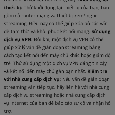
thiết bị:
Thử khởi động lại thiết bị của bạn, bao
gồm cả router mạng và thiết bị xem/ nghe
streaming. Điều này có thể giúp xóa bỏ các vấn
đề tạm thời và khôi phục kết nối mạng.
Sử dụng
dịch vụ VPN:
Đôi khi, một dịch vụ VPN có thể
giúp xử lý vấn đề gián đoạn streaming bằng
cách tạo kết nối đến máy chủ khác hoặc giảm độ
trễ. Thử sử dụng một dịch vụ VPN đáng tin cậy
và kết nối đến máy chủ gần bạn nhất.
Kiểm tra
với nhà cung cấp dịch vụ:
Nếu vấn đề gián đoạn
streaming vẫn tiếp tục, hãy liên hệ với nhà cung
cấp dịch vụ streaming hoặc nhà cung cấp dịch
vụ Internet của bạn để báo cáo sự cố và nhận hỗ
trợ.