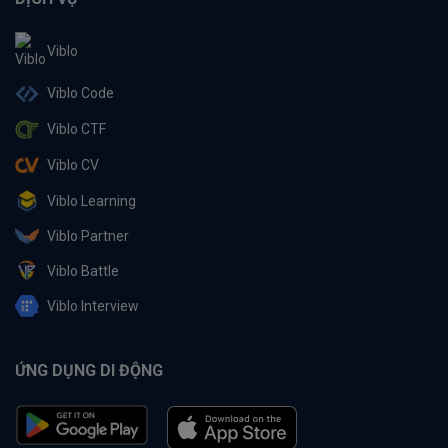
Viblo
Viblo Code
Viblo CTF
Viblo CV
Viblo Learning
Viblo Partner
Viblo Battle
Viblo Interview
ỨNG DỤNG DI ĐỘNG