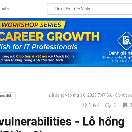
Luận
Đã đăng vào thg 3 6, 2023 7:47 SA
8 phút đ
heo dõi
1.6K
0
vulnerabilities - Lỗ hổng