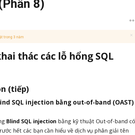
 (Phần 8)
ật trong 3 năm
 khai thác các lỗ hổng SQL
on (tiếp)
Blind SQL injection bằng out-of-band (OAST)
ổng
Blind SQL injection
bằng kỹ thuật Out-of-band c
Trước hết các bạn cần hiểu về dịch vụ phân giải tên