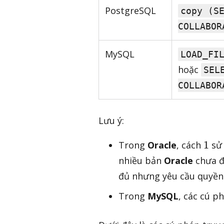
PostgreSQL
copy (S
COLLABOR
MySQL
LOAD_FI
hoặc
SEL
COLLABOR
Lưu ý:
1
1
Trong
Oracle
, cách
sử 
nhiều bản
Oracle
chưa đ
đủ nhưng yêu cầu quyền
Trong
MySQL
, các cú 