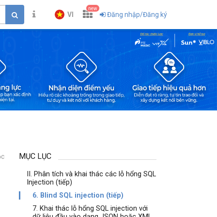
new
VI
Đăng nhập/Đăng ký
MỤC LỤC
ọc
1
II. Phân tích và khai thác các lỗ hổng SQL
Injection (tiếp)
6. Blind SQL injection (tiếp)
7. Khai thác lỗ hổng SQL injection với
dữ liệu đầu vào dạng JSON hoặc XML