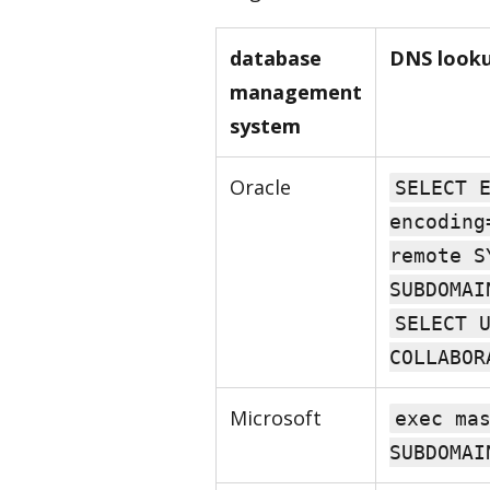
database
DNS looku
management
system
Oracle
SELECT 
encoding
remote S
SUBDOMAI
SELECT 
COLLABOR
Microsoft
exec ma
SUBDOMAI