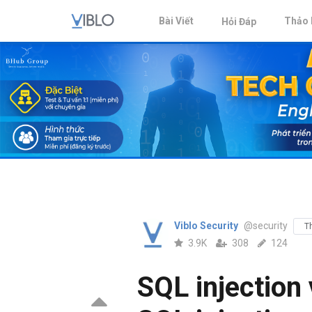
Bài Viết
Thảo 
Hỏi Đáp
Viblo Security
@security
T
3.9K
308
124
SQL injection 