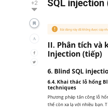
SQL injection
+2
Bài đăng này đã không được cập nh
II. Phân tích và
Injection (tiếp)
6. Blind SQL injecti
6.4. Khai thác lỗ hổng 
techniques
Phương pháp tấn công lỗ h
thể còn xa lạ với nhiều bạn. 