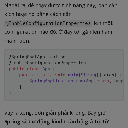
Ngoài ra, để chạy được tính năng này, bạn cần
kích hoạt nó bằng cách gắn
lên một
@EnableConfigurationProperties
configuration nào đó. Ở đây tôi gắn lên hàm
main luôn.
@SpringBootApplication
@EnableConfigurationProperties
public
class
App
{
public
static
void
main
(
String
[
]
 args
)
{
SpringApplication
.
run
(
App
.
class
,
 args
)
}
}
Vậy là xong, đơn giản phải không. Bây giờ,
Spring sẽ tự động bind toàn bộ giá trị từ