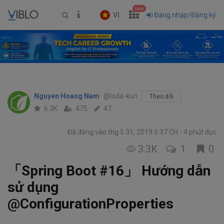
new
VI
Đăng nhập/Đăng ký
Nguyen Hoang Nam
@loda-kun
Theo dõi
6.3K
475
47
Đã đăng vào thg 5 31, 2019 5:37 CH
4 phút đọc
3.3K
1
0
「Spring Boot #16」 Hướng dẫn
sử dụng
@ConfigurationProperties