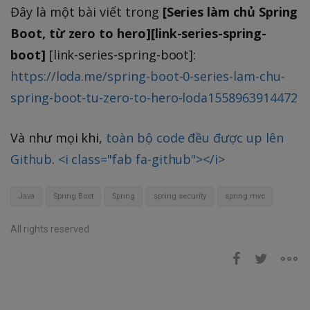
Đây là một bài viết trong
[Series làm chủ Spring
Boot, từ zero to hero][link-series-spring-
boot]
[link-series-spring-boot]:
https://loda.me/spring-boot-0-series-lam-chu-
spring-boot-tu-zero-to-hero-loda1558963914472
Và như mọi khi,
toàn bộ code đều được up lên
Github
.
<i class="fab fa-github"></i>
Java
Spring Boot
Spring
spring security
spring mvc
All rights reserved