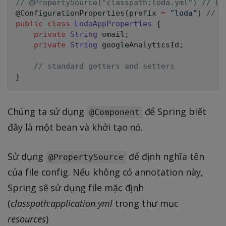
// @PropertySource("classpath:loda.yml") // Đá
@ConfigurationProperties
(
prefix 
=
"loda"
)
// C
public
class
LodaAppProperties
{
private
String
 email
;
private
String
 googleAnalyticsId
;
// standard getters and setters
}
Chúng ta sử dụng
để Spring biết
@Component
đây là một bean và khởi tạo nó.
Sử dụng
để định nghĩa tên
@PropertySource
của file config. Nếu không có annotation này,
Spring sẽ sử dụng file mặc định
(
classpath:application.yml
trong thư mục
resources
)