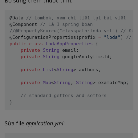
Bổ sung thêm thuộc tính:
@Data
// Lombok, xem chi tiết tại bài viết
@Component
// Là 1 spring bean
//@PropertySource("classpath:loda.yml") // Đán
@ConfigurationProperties
(
prefix 
=
"loda"
)
// C
public
class
LodaAppProperties
{
private
String
 email
;
private
String
 googleAnalyticsId
;
private
List
<
String
>
 authors
;
private
Map
<
String
,
String
>
 exampleMap
;
// standard getters and setters
}
Sửa file
application.yml
: