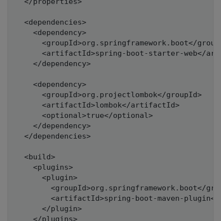
  </properties>

  <dependencies>

    <dependency>

      <groupId>org.springframework.boot</groupI
      <artifactId>spring-boot-starter-web</arti
    </dependency>

    <dependency>

      <groupId>org.projectlombok</groupId>

      <artifactId>lombok</artifactId>

      <optional>true</optional>

    </dependency>

  </dependencies>

  <build>

    <plugins>

      <plugin>

        <groupId>org.springframework.boot</grou
        <artifactId>spring-boot-maven-plugin</a
      </plugin>

    </plugins>
