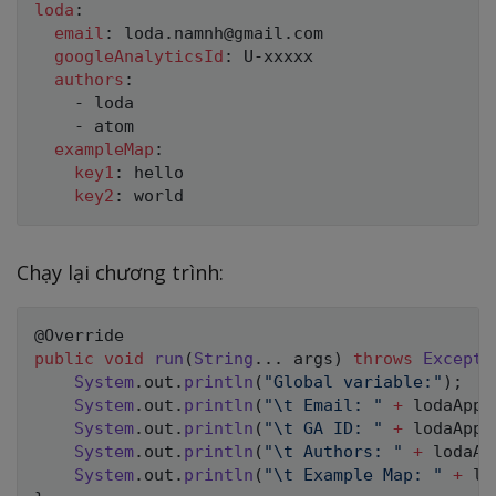
loda
:
email
:
 loda.namnh@gmail.com

googleAnalyticsId
:
 U
-
xxxxx

authors
:
-
 loda

-
 atom

exampleMap
:
key1
:
 hello

key2
:
Chạy lại chương trình:
@Override
public
void
run
(
String
.
.
.
 args
)
throws
Excepti
System
.
out
.
println
(
"Global variable:"
)
;
System
.
out
.
println
(
"\t Email: "
+
 lodaAppP
System
.
out
.
println
(
"\t GA ID: "
+
 lodaAppP
System
.
out
.
println
(
"\t Authors: "
+
 lodaAp
System
.
out
.
println
(
"\t Example Map: "
+
 lo