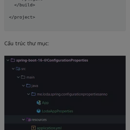
  </build>

</project>

Cấu trúc thư mục: