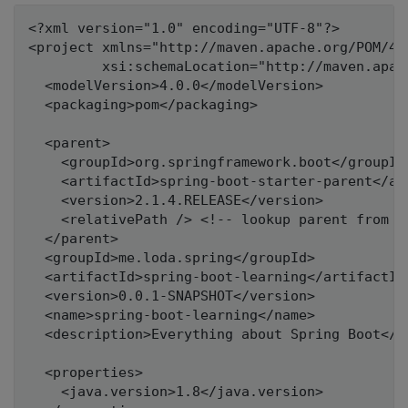
<?xml version="1.0" encoding="UTF-8"?>

<project xmlns="http://maven.apache.org/POM/4.
         xsi:schemaLocation="http://maven.apac
  <modelVersion>4.0.0</modelVersion>

  <packaging>pom</packaging>

  <parent>

    <groupId>org.springframework.boot</groupId>
    <artifactId>spring-boot-starter-parent</art
    <version>2.1.4.RELEASE</version>

    <relativePath /> <!-- lookup parent from re
  </parent>

  <groupId>me.loda.spring</groupId>

  <artifactId>spring-boot-learning</artifactId>
  <version>0.0.1-SNAPSHOT</version>

  <name>spring-boot-learning</name>

  <description>Everything about Spring Boot</de
  <properties>

    <java.version>1.8</java.version>
