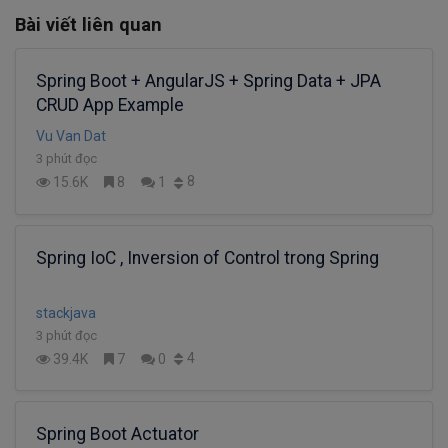
Bài viết liên quan
Spring Boot + AngularJS + Spring Data + JPA
CRUD App Example
Vu Van Dat
3 phút đọc
8
15.6K
8
1
Spring IoC , Inversion of Control trong Spring
stackjava
3 phút đọc
4
39.4K
7
0
Spring Boot Actuator