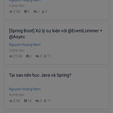
2 phút đọc
5
2.0K
4
1
[Spring Boot] Xử lý sự kiện với @EventListener +
@Async
Nguyen Hoang Nam
5 phút đọc
11
21.0K
4
2
Tại sao nên học Java và Spring?
Nguyen Hoang Nam
8 phút đọc
11
2.9K
14
0