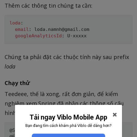
Thêm các thông tin chúng ta cần:
loda
:
email
:
 loda.namnh@gmail.com

googleAnalyticsId
:
 U
-
Chúng ta phải đặt các thuộc tính này sau prefix
loda
Chạy thử
Teedeee, thế là xong, rất đơn giản, để kiểm
nghiệm xem Spring đã nhận các thông số cấu
hình này chưa. Chúng ta sẽ in ra:
Tải ngay Viblo Mobile App
Bạn đang tìm cách khám phá Viblo dễ dàng hơn?
@SpringBootApplication
@EnableConfigurationProperties