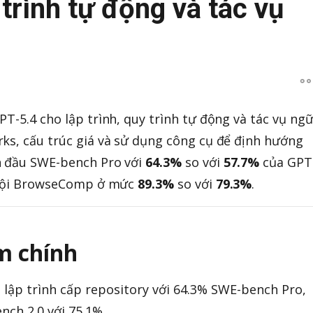
 trình tự động và tác vụ
T-5.4 cho lập trình, quy trình tự động và tác vụ ng
ks, cấu trúc giá và sử dụng công cụ để định hướng
n đầu SWE-bench Pro với
64.3%
so với
57.7%
của GPT
 trội BrowseComp ở mức
89.3%
so với
79.3%
.
m chính
 lập trình cấp repository với 64.3% SWE-bench Pro,
nch 2.0 với 75.1%