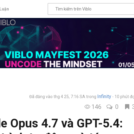
Luận
Infinity
Đã đăng vào thg 4 25, 7:16 SA
trong
10 phút đ
146
0
e Opus 4.7 và GPT-5.4: