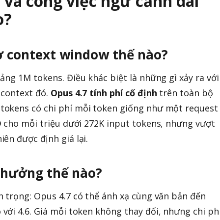
và công việc ngữ cảnh dài
o?
ợ context window thế nào?
ảng 1M tokens. Điều khác biệt là những gì xảy ra với
 context đó.
Opus 4.7 tính phí cố định
trên toàn bộ
okens có chi phí mỗi token giống như một request
D
cho mỗi triệu dưới 272K input tokens, nhưng vượt
ên được định giá lại.
 hưởng thế nào?
 trọng: Opus 4.7 có thể ánh xạ cùng văn bản đến
 với 4.6. Giá mỗi token không thay đổi, nhưng chi ph