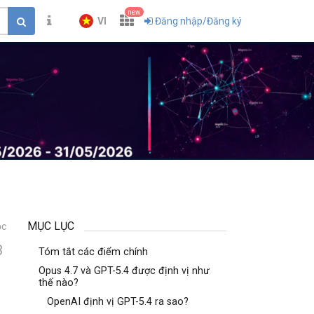
new
VI
Đăng nhập/Đăng ký
MỤC LỤC
ọc
3
Tóm tắt các điểm chính
Opus 4.7 và GPT-5.4 được định vị như
thế nào?
OpenAI định vị GPT-5.4 ra sao?