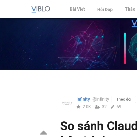
Bài Viết
Thảo 
Hỏi Đáp
Infinity
@infinity
Theo dõi
2.0K
32
69
So sánh Claud