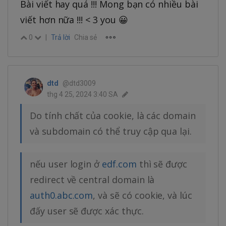
Bài viết hay quá !!! Mong bạn có nhiều bài
viết hơn nữa !!! < 3 you 😀
0
|
Trả lời
Chia sẻ
dtd
@dtd3009
thg 4 25, 2024 3:40 SA
Do tính chất của cookie, là các domain
và subdomain có thể truy cập qua lại.
nếu user login ở
edf.com
thì sẽ được
redirect về central domain là
auth0.abc.com
, và sẽ có cookie, và lúc
đấy user sẽ được xác thực.