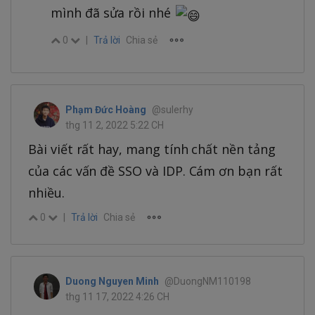
mình đã sửa rồi nhé
0
|
Trả lời
Chia sẻ
Phạm Đức Hoàng
@sulerhy
thg 11 2, 2022 5:22 CH
Bài viết rất hay, mang tính chất nền tảng
của các vấn đề SSO và IDP. Cám ơn bạn rất
nhiều.
0
|
Trả lời
Chia sẻ
Duong Nguyen Minh
@DuongNM110198
thg 11 17, 2022 4:26 CH