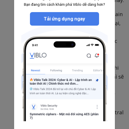
đây là Auth0) có 2 cách để xử lí ở vấn đề này:
Bạn đang tìm cách khám phá Viblo dễ dàng hơn?
Do tính chất của cookie, là các domain
Tải ứng dụng ngay
và subdomain có thể truy cập qua lại,
nên central domain sẽ là dạng
subdomain đối với một trong số các
domain con. Ví dụ: domain con là
abc.com
thì auth0 sẽ tạo ra một
central domain là
auth0.abc.com
. khi
đấy, user nếu đã login ở
abc.com
thì sẽ
có cookie lưu ở local storage mà cả
abc.com
và
auth0.abc.com
đều truy
cập được. Khi đấy, nếu user login ở
edf.com
thì sẽ được redirect về central
domain là
auth0.abc.com
, và sẽ có