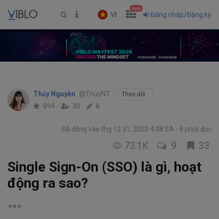
new
VI
Đăng nhập/Đăng ký
Thủy Nguyễn
@ThuyNT
Theo dõi
894
30
8
Đã đăng vào thg 12 31, 2020 4:08 SA
8 phút đọc
73.1K
9
33
Single Sign-On (SSO) là gì, hoạt
động ra sao?