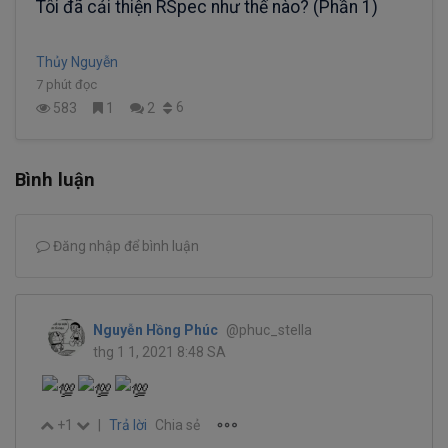
Tôi đã cải thiện RSpec như thế nào? (Phần 1)
Thủy Nguyễn
7 phút đọc
6
583
1
2
Bình luận
Đăng nhập để bình luận
Nguyễn Hồng Phúc
@phuc_stella
thg 1 1, 2021 8:48 SA
+1
|
Trả lời
Chia sẻ