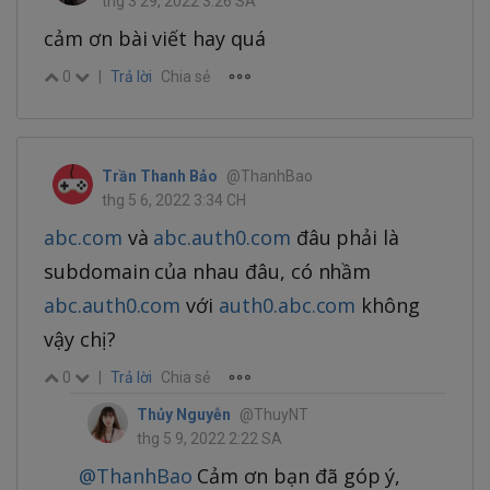
thg 3 29, 2022 3:26 SA
cảm ơn bài viết hay quá
0
|
Trả lời
Chia sẻ
Trần Thanh Bảo
@ThanhBao
thg 5 6, 2022 3:34 CH
abc.com
và
abc.auth0.com
đâu phải là
subdomain của nhau đâu, có nhầm
abc.auth0.com
với
auth0.abc.com
không
vậy chị?
0
|
Trả lời
Chia sẻ
Thủy Nguyễn
@ThuyNT
thg 5 9, 2022 2:22 SA
@ThanhBao
Cảm ơn bạn đã góp ý,