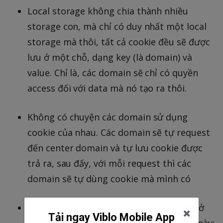
Local storage không chia thành nhiều
storage con, mà chỉ có duy nhất một local
storage mà thôi, tất cả cookie đều sẽ được
lưu ở một chỗ, dạng key (là domain) và
value. Chỉ là, các domain sẽ chỉ có quyền
access đối với data mà nó tạo ra thôi.
Không có chuyện các domain sử dụng
cookie của nhau. Các domain sẽ tự request
đến center domain và tự lưu cookie được
trả ra, sau đấy, với mỗi request thì các
domain sẽ tự dùng cookie mà mình có
Phần lớn các service SSO hiện nay (ví dụ ở
Tải ngay Viblo Mobile App