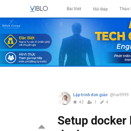
Bài Viết
Thảo 
Hỏi Đáp
Lập trình đơn giản
@hai9999
43
1
4
Setup docker 