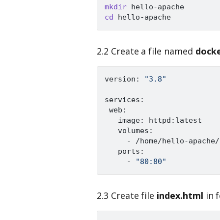
mkdir
cd
2.2 Create a file named
dock
version: 
"3.8"
services:

 web:

   image: httpd:latest

   volumes:

     - /home/hello-apache/
   ports:

     - 
"80:80"
2.3 Create file
index.html
in 