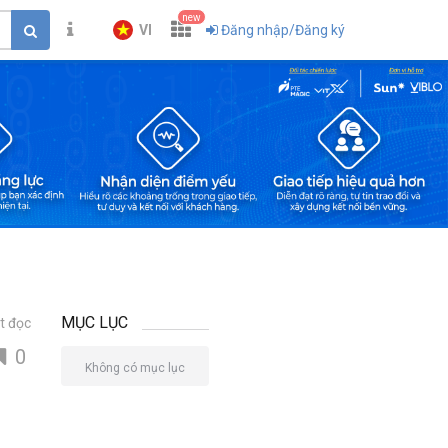
new
VI
Đăng nhập/Đăng ký
MỤC LỤC
t đọc
0
Không có mục lục