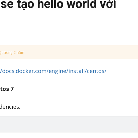
e tạo hello world với
ật trong 2 năm
//docs.docker.com/engine/install/centos/
tos 7
dencies: