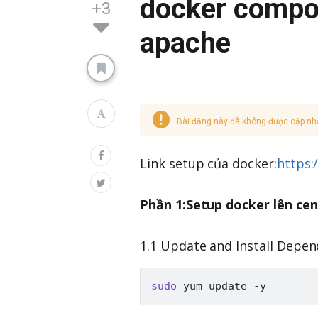
docker compos
+3
apache
Bài đăng này đã không được cập nh
Link setup của docker:
https:
Phần 1:Setup docker lên cen
1.1 Update and Install Depen
sudo