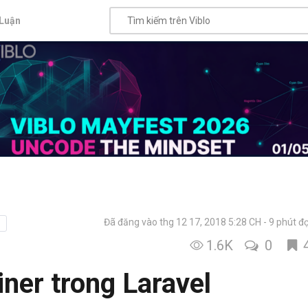
Luận
Đã đăng vào thg 12 17, 2018 5:28 CH
9 phút đ
1.6K
0
iner trong Laravel