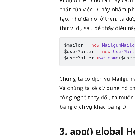
chất của việc DI này nhằm ph
tạo, như đã nói ở trên, ta đư
thử ví dụ sau để thấy điều nà
$mailer
=
new
MailgunMaile
$userMailer
=
new
UserMail
$userMailer
->
welcome
(
$user
Chúng ta có dịch vụ Mailgun 
Và chúng ta sẽ sử dụng nó cho
công nghệ thay đổi, ta muốn 
bằng dịch vụ khác bằng DI.
3. app() global H