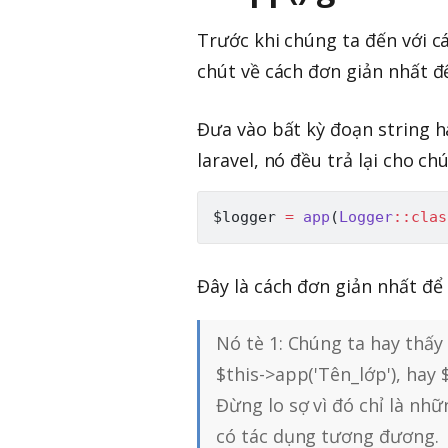
Trước khi chúng ta đến với 
chút về cách đơn giản nhất để
Đưa vào bất kỳ đoạn string h
laravel, nó đều trả lại cho ch
$logger
=
app
(
Logger
::
clas
Đây là cách đơn giản nhất để 
Nó tè 1: Chúng ta hay thấy
$this->app('Tên_lớp'), hay 
Đừng lo sợ vì đó chỉ là nh
có tác dụng tương đương.