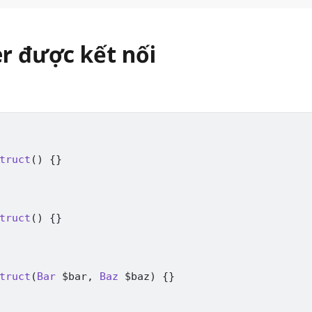
er được kết nối
truct
(
)
{
}
truct
(
)
{
}
truct
(
Bar
$bar
,
Baz
$baz
)
{
}