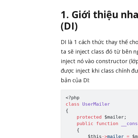
1. Giới thiệu n
(DI)
DI là 1 cách thức thay thế ch
ta sẽ inject class đó từ bên 
inject nó vào constructor (lớ
được inject khi class chính đ
bản của DI:
<?php
class
UserMailer
{
protected
$mailer
;
public
function
__cons
{
$this
->
mailer
=
$m