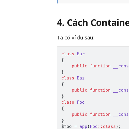
4. Cách Contain
Ta có ví dụ sau:
class
Bar
{
public
function
__cons
}
class
Baz
{
public
function
__cons
}
class
Foo
{
public
function
__cons
}
$foo
=
app
(
Foo
::
class
)
;