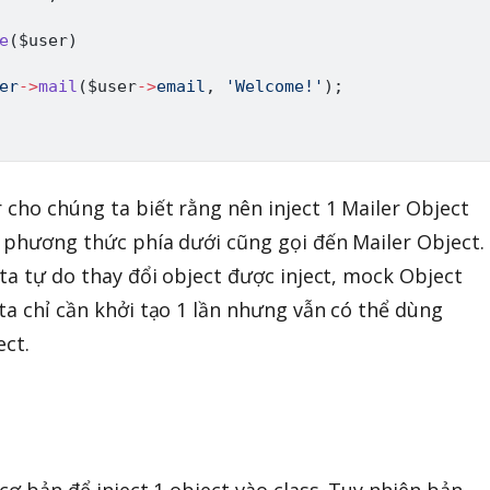
e
(
$user
)
er
->
mail
(
$user
->
email
,
'Welcome!'
)
;
 cho chúng ta biết rằng nên inject 1 Mailer Object
à phương thức phía dưới cũng gọi đến Mailer Object.
 ta tự do thay đổi object được inject, mock Object
ta chỉ cần khởi tạo 1 lần nhưng vẫn có thể dùng
ect.
 cơ bản để inject 1 object vào class. Tuy nhiên bản