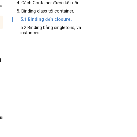
4. Cách Container được kết nối
5. Binding class tới container.
5.1 Binding đến closure.
5.2 Binding bằng singletons, và
instances
i
a