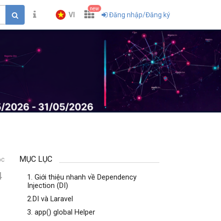
new
VI
Đăng nhập/Đăng ký
MỤC LỤC
ọc
4
1. Giới thiệu nhanh về Dependency
Injection (DI)
2.DI và Laravel
3. app() global Helper