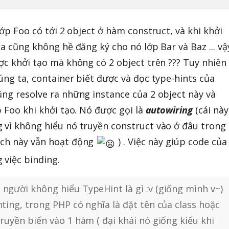
lớp Foo có tới 2 object ở hàm construct, và khi khởi
ta cũng không hề đăng ký cho nó lớp Bar và Baz ... vậ
ược khởi tạo mà không có 2 object trên ??? Tuy nhiên
úng ta, container biết được và đọc type-hints của
ũng resolve ra những instance của 2 object này và
p Foo khi khởi tạo. Nó được gọi là
autowiring
(cái này
 vì không hiểu nó truyền construct vào ở đâu trong
ách này vẫn hoạt động
) . Việc này giúp code của
 việc binding.
 người không hiểu TypeHint là gì :v (giống mình v~)
nting, trong PHP có nghĩa là đặt tên của class hoặc
truyền biến vào 1 hàm ( đại khái nó giống kiểu khi