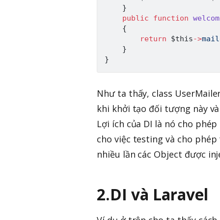
}
public
function
welcom
{
return
$this
->
mail
}
}
Như ta thấy, class UserMailer
khi khởi tạo đối tượng này v
Lợi ích của DI là nó cho phép
cho việc testing và cho phép 
nhiều lần các Object được inj
2.DI và Laravel
Ví dụ ở trên cho ta thấy cách