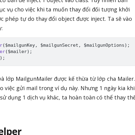
ục vụ cho việc khi ta muốn thay đổi đối tượng khởi
ợc phép tự do thay đổi object được inject. Ta sẽ vào
y:
r
(
$mailgunKey
,
$mailgunSecret
,
$mailgunOptions
)
;
er
(
$mailer
)
;
)
;
và lớp MailgunMailer được kế thừa từ lớp cha Mailer.
 việc gửi mail trong ví dụ này. Nhưng 1 ngày kia khi
sử dụng 1 dịch vụ khác, ta hoàn toàn có thể thay th
elper