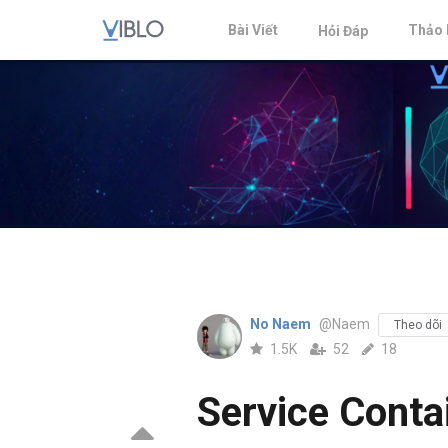
Bài Viết
Thảo 
Hỏi Đáp
No Naem
@Naem
Theo dõi
1.5K
52
18
Service Conta