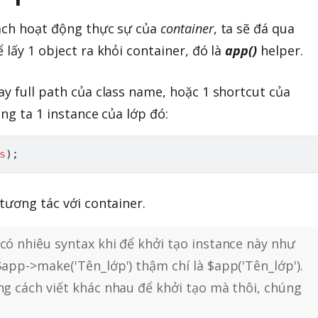
cách hoạt động thực sự của
container
, ta sẽ đá qua
 lấy 1 object ra khỏi container, đó là
app()
helper.
ay full path của class name, hoặc 1 shortcut của
úng ta 1 instance của lớp đó:
s
)
;
tương tác với container.
 có nhiêu syntax khi để khởi tạo instance này như
$app->make('Tên_lớp') thậm chí là $app('Tên_lớp').
ững cách viết khác nhau để khởi tạo mà thôi, chúng